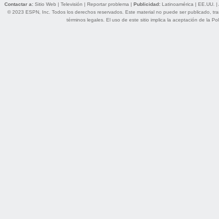
Contactar a:
Sitio Web
|
Televisión
|
Reportar problema
|
Publicidad:
Latinoamérica
|
EE.UU.
|
© 2023 ESPN, Inc. Todos los derechos reservados. Este material no puede ser publicado, trans
términos legales
. El uso de este sitio implica la aceptación de la
Pol