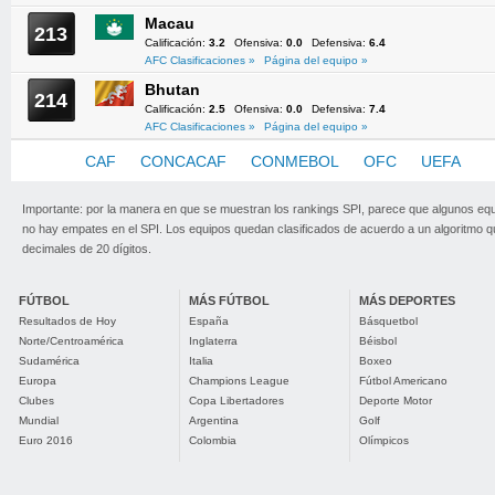
Macau
213
Calificación:
3.2
Ofensiva:
0.0
Defensiva:
6.4
AFC Clasificaciones »
Página del equipo »
Bhutan
214
Calificación:
2.5
Ofensiva:
0.0
Defensiva:
7.4
AFC Clasificaciones »
Página del equipo »
AFC
CAF
CONCACAF
CONMEBOL
OFC
UEFA
Importante: por la manera en que se muestran los rankings SPI, parece que algunos eq
no hay empates en el SPI. Los equipos quedan clasificados de acuerdo a un algoritmo 
decimales de 20 dígitos.
FÚTBOL
MÁS FÚTBOL
MÁS DEPORTES
Resultados de Hoy
España
Básquetbol
Norte/Centroamérica
Inglaterra
Béisbol
Sudamérica
Italia
Boxeo
Europa
Champions League
Fútbol Americano
Clubes
Copa Libertadores
Deporte Motor
Mundial
Argentina
Golf
Euro 2016
Colombia
Olímpicos