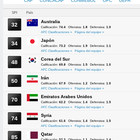
AFC
CAF
CONCACAF
CONMEBOL
OFC
UEFA
SPI
País
Australia
32
Calificación:
74.4
Ofensiva:
1.8
Defensiva:
1.0
AFC Clasificaciones »
Página del equipo »
Japón
34
Calificación:
73.2
Ofensiva:
1.9
Defensiva:
1.1
AFC Clasificaciones »
Página del equipo »
Corea del Sur
48
Calificación:
69.8
Ofensiva:
1.5
Defensiva:
1.0
AFC Clasificaciones »
Página del equipo »
Irán
50
Calificación:
67.9
Ofensiva:
1.2
Defensiva:
1.0
AFC Clasificaciones »
Página del equipo »
Emiratos Arabes Unidos
70
Calificación:
62.2
Ofensiva:
1.4
Defensiva:
1.5
AFC Clasificaciones »
Página del equipo »
Syria
74
Calificación:
61.6
Ofensiva:
1.4
Defensiva:
1.5
AFC Clasificaciones »
Página del equipo »
Qatar
85
Calificación:
57.2
Ofensiva:
1.1
Defensiva:
1.4