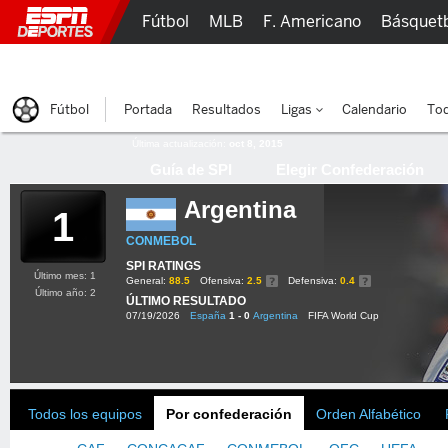
Fútbol
MLB
F. Americano
Básquet
Lucha Libre
Olímpicos
Más Deportes
Fútbol
Portada
Resultados
Ligas
Calendario
Tod
Última actualización:
oct 8, 2015
Guía de SPI
Elegir Confederación
Argentina
1
CONMEBOL
SPI RATINGS
Último mes: 1
General:
88.5
Ofensiva:
2.5
Defensiva:
0.4
Último año: 2
ÚLTIMO RESULTADO
07/19/2026
España
1 - 0
Argentina
FIFA World Cup
Todos los equipos
Por confederación
Orden Alfabético