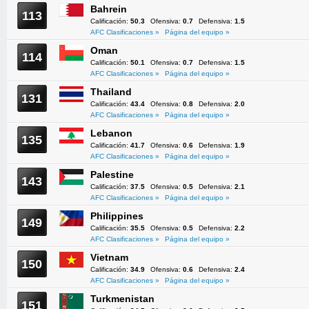
Bahrein
113
Calificación:
50.3
Ofensiva:
0.7
Defensiva:
1.5
AFC Clasificaciones »
Página del equipo »
Oman
114
Calificación:
50.1
Ofensiva:
0.7
Defensiva:
1.5
AFC Clasificaciones »
Página del equipo »
Thailand
131
Calificación:
43.4
Ofensiva:
0.8
Defensiva:
2.0
AFC Clasificaciones »
Página del equipo »
Lebanon
135
Calificación:
41.7
Ofensiva:
0.6
Defensiva:
1.9
AFC Clasificaciones »
Página del equipo »
Palestine
143
Calificación:
37.5
Ofensiva:
0.5
Defensiva:
2.1
AFC Clasificaciones »
Página del equipo »
Philippines
149
Calificación:
35.5
Ofensiva:
0.5
Defensiva:
2.2
AFC Clasificaciones »
Página del equipo »
Vietnam
150
Calificación:
34.9
Ofensiva:
0.6
Defensiva:
2.4
AFC Clasificaciones »
Página del equipo »
Turkmenistan
151