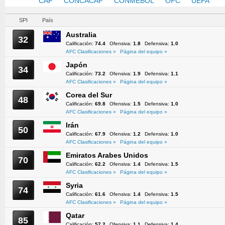
AFC
CAF
CONCACAF
CONMEBOL
OFC
UEFA
SPI
País
Australia
32
Calificación:
74.4
Ofensiva:
1.8
Defensiva:
1.0
AFC Clasificaciones »
Página del equipo »
Japón
34
Calificación:
73.2
Ofensiva:
1.9
Defensiva:
1.1
AFC Clasificaciones »
Página del equipo »
Corea del Sur
48
Calificación:
69.8
Ofensiva:
1.5
Defensiva:
1.0
AFC Clasificaciones »
Página del equipo »
Irán
50
Calificación:
67.9
Ofensiva:
1.2
Defensiva:
1.0
AFC Clasificaciones »
Página del equipo »
Emiratos Arabes Unidos
70
Calificación:
62.2
Ofensiva:
1.4
Defensiva:
1.5
AFC Clasificaciones »
Página del equipo »
Syria
74
Calificación:
61.6
Ofensiva:
1.4
Defensiva:
1.5
AFC Clasificaciones »
Página del equipo »
Qatar
85
Calificación:
57.2
Ofensiva:
1.1
Defensiva:
1.4