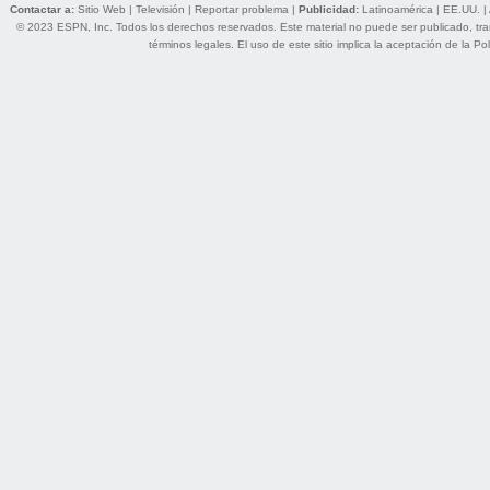
Contactar a:
Sitio Web
|
Televisión
|
Reportar problema
|
Publicidad:
Latinoamérica
|
EE.UU.
|
© 2023 ESPN, Inc. Todos los derechos reservados. Este material no puede ser publicado, trans
términos legales
. El uso de este sitio implica la aceptación de la
Pol