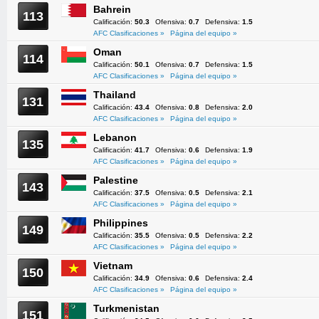
Bahrein
113
Calificación:
50.3
Ofensiva:
0.7
Defensiva:
1.5
AFC Clasificaciones »
Página del equipo »
Oman
114
Calificación:
50.1
Ofensiva:
0.7
Defensiva:
1.5
AFC Clasificaciones »
Página del equipo »
Thailand
131
Calificación:
43.4
Ofensiva:
0.8
Defensiva:
2.0
AFC Clasificaciones »
Página del equipo »
Lebanon
135
Calificación:
41.7
Ofensiva:
0.6
Defensiva:
1.9
AFC Clasificaciones »
Página del equipo »
Palestine
143
Calificación:
37.5
Ofensiva:
0.5
Defensiva:
2.1
AFC Clasificaciones »
Página del equipo »
Philippines
149
Calificación:
35.5
Ofensiva:
0.5
Defensiva:
2.2
AFC Clasificaciones »
Página del equipo »
Vietnam
150
Calificación:
34.9
Ofensiva:
0.6
Defensiva:
2.4
AFC Clasificaciones »
Página del equipo »
Turkmenistan
151