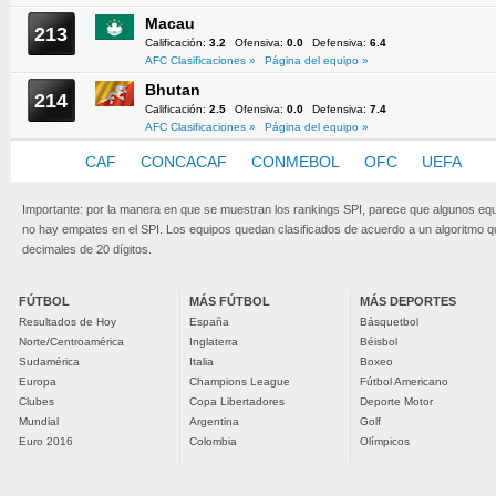
Macau
213
Calificación:
3.2
Ofensiva:
0.0
Defensiva:
6.4
AFC Clasificaciones »
Página del equipo »
Bhutan
214
Calificación:
2.5
Ofensiva:
0.0
Defensiva:
7.4
AFC Clasificaciones »
Página del equipo »
AFC
CAF
CONCACAF
CONMEBOL
OFC
UEFA
Importante: por la manera en que se muestran los rankings SPI, parece que algunos eq
no hay empates en el SPI. Los equipos quedan clasificados de acuerdo a un algoritmo 
decimales de 20 dígitos.
FÚTBOL
MÁS FÚTBOL
MÁS DEPORTES
Resultados de Hoy
España
Básquetbol
Norte/Centroamérica
Inglaterra
Béisbol
Sudamérica
Italia
Boxeo
Europa
Champions League
Fútbol Americano
Clubes
Copa Libertadores
Deporte Motor
Mundial
Argentina
Golf
Euro 2016
Colombia
Olímpicos