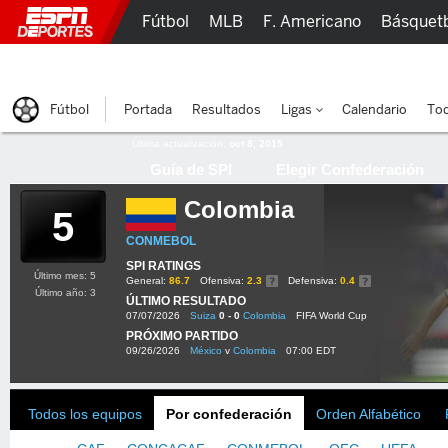
Fútbol
MLB
F. Americano
Básquet
Lucha Libre
Olímpicos
Más Deportes
Fútbol
Portada
Resultados
Ligas
Calendario
Tod
Última actualización:
oct 8, 2015
Guía de SPI
Elegir Confederación
Colombia
5
CONMEBOL
SPI RATINGS
Último mes: 5
General:
86.7
Ofensiva:
2.3
Defensiva:
0.4
Último año: 3
ÚLTIMO RESULTADO
07/07/2026
Suiza
0 - 0
Colombia
FIFA World Cup
PRÓXIMO PARTIDO
09/26/2026
México
v
Colombia
07:00 EDT
Todos los equipos
Por confederación
Orden Alfabético