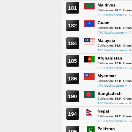
Maldives
181
Calificación:
20.7
Ofens
AFC Clasificaciones »
P
Guam
182
Calificación:
19.5
Ofens
AFC Clasificaciones »
P
Malaysia
184
Calificación:
18.6
Ofens
AFC Clasificaciones »
P
Afghanistan
185
Calificación:
17.6
Ofens
AFC Clasificaciones »
P
Myanmar
186
Calificación:
17.0
Ofens
AFC Clasificaciones »
P
Bangladesh
190
Calificación:
15.0
Ofens
AFC Clasificaciones »
P
Nepal
194
Calificación:
14.2
Ofens
AFC Clasificaciones »
P
Pakistan
195