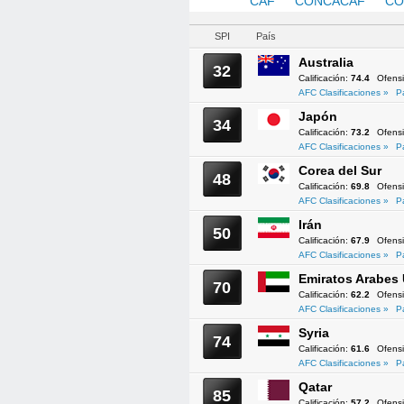
AFC
CAF
CONCACAF
CO
SPI
País
Australia
32
Calificación:
74.4
Ofens
AFC Clasificaciones »
P
Japón
34
Calificación:
73.2
Ofens
AFC Clasificaciones »
P
Corea del Sur
48
Calificación:
69.8
Ofens
AFC Clasificaciones »
P
Irán
50
Calificación:
67.9
Ofens
AFC Clasificaciones »
P
Emiratos Arabes
70
Calificación:
62.2
Ofens
AFC Clasificaciones »
P
Syria
74
Calificación:
61.6
Ofens
AFC Clasificaciones »
P
Qatar
85
Calificación:
57.2
Ofens