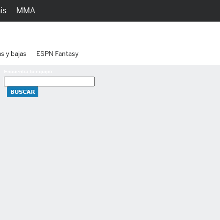
is
MMA
h
Juegos
Ediciones
as y bajas
ESPN Fantasy
Encuentra tu equipo