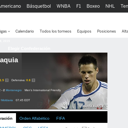
Americano
Básquetbol
WNBA
F1
Boxeo
NHL
Ten
picos
Más Deportes
Watc
igas
Calendario
Todos los torneos
Equipos
Posiciones
Alt
 8, 2015
Elegir Confederación
aquia
1.5
Defensiva:
0.8
2 - 2
Montenegro
Men's International Friendly
v
Moldavia
07:45 EDT
ración
Orden Alfabético
FIFA