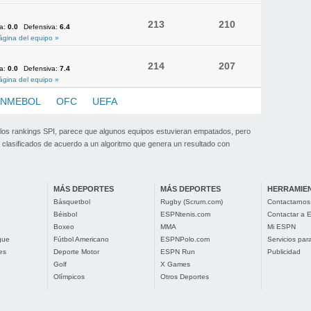
213
210
va:
0.0
Defensiva:
6.4
ágina del equipo »
214
207
va:
0.0
Defensiva:
7.4
ágina del equipo »
NMEBOL
OFC
UEFA
 los rankings SPI, parece que algunos equipos estuvieran empatados, pero
clasificados de acuerdo a un algoritmo que genera un resultado con
MÁS DEPORTES
MÁS DEPORTES
HERRAMIE
Básquetbol
Rugby (Scrum.com)
Contactarnos
Béisbol
ESPNtenis.com
Contactar a
Boxeo
MMA
Mi ESPN
gue
Fútbol Americano
ESPNPolo.com
Servicios pa
es
Deporte Motor
ESPN Run
Publicidad
Golf
X Games
Olímpicos
Otros Deportes