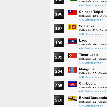
Calificación:
13.3
Ofens
AFC Clasificaciones »
P
Chinese Taipei
196
Calificación:
12.6
Ofens
AFC Clasificaciones »
P
Sri Lanka
197
Calificación:
11.3
Ofens
AFC Clasificaciones »
P
Laos
199
Calificación:
10.7
Ofens
AFC Clasificaciones »
P
Timor-Leste
202
Calificación:
9.6
Ofensi
AFC Clasificaciones »
P
Mongolia
204
Calificación:
8.5
Ofensi
AFC Clasificaciones »
P
Cambodia
205
Calificación:
8.5
Ofensi
AFC Clasificaciones »
P
Brunei Darussal
210
Calificación:
5.2
Ofensi
AFC Clasificaciones »
P