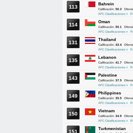
Bahrein
113
Calificación:
50.3
Ofens
AFC Clasificaciones »
P
Oman
114
Calificación:
50.1
Ofens
AFC Clasificaciones »
P
Thailand
131
Calificación:
43.4
Ofens
AFC Clasificaciones »
P
Lebanon
135
Calificación:
41.7
Ofens
AFC Clasificaciones »
P
Palestine
143
Calificación:
37.5
Ofens
AFC Clasificaciones »
P
Philippines
149
Calificación:
35.5
Ofens
AFC Clasificaciones »
P
Vietnam
150
Calificación:
34.9
Ofens
AFC Clasificaciones »
P
Turkmenistan
151