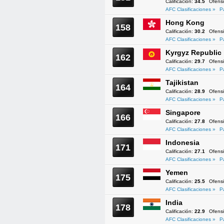
Calificación:
34.5
Ofens
AFC Clasificaciones »
P
Hong Kong
158
Calificación:
30.2
Ofens
AFC Clasificaciones »
P
Kyrgyz Republic
162
Calificación:
29.7
Ofens
AFC Clasificaciones »
P
Tajikistan
164
Calificación:
28.9
Ofens
AFC Clasificaciones »
P
Singapore
166
Calificación:
27.8
Ofens
AFC Clasificaciones »
P
Indonesia
171
Calificación:
27.1
Ofens
AFC Clasificaciones »
P
Yemen
175
Calificación:
25.5
Ofens
AFC Clasificaciones »
P
India
178
Calificación:
22.9
Ofens
AFC Clasificaciones »
P