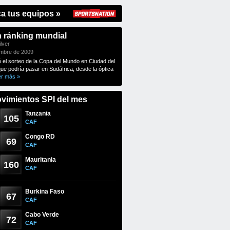
ca tus equipos »
n ránking mundial
lver
embre de 2009
ó el sorteo de la Copa del Mundo en Ciudad del
que podría pasar en Sudáfrica, desde la óptica
er más »
vimientos SPI del mes
Tanzania
105
CAF
Congo RD
69
CAF
Mauritania
160
CAF
Burkina Faso
67
CAF
Cabo Verde
72
CAF