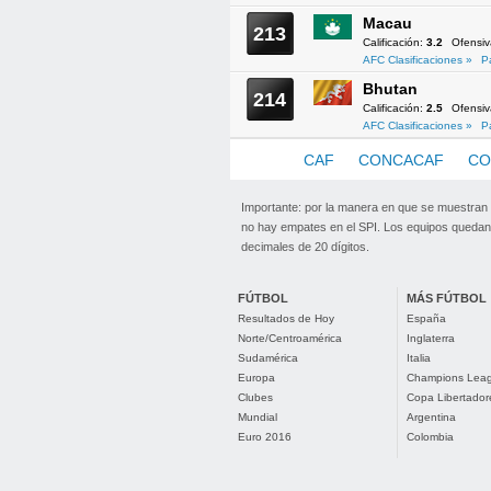
Macau
213
Calificación:
3.2
Ofensi
AFC Clasificaciones »
P
Bhutan
214
Calificación:
2.5
Ofensi
AFC Clasificaciones »
P
AFC
CAF
CONCACAF
CO
Importante: por la manera en que se muestran
no hay empates en el SPI. Los equipos quedan 
decimales de 20 dígitos.
FÚTBOL
MÁS FÚTBOL
Resultados de Hoy
España
Norte/Centroamérica
Inglaterra
Sudamérica
Italia
Europa
Champions Lea
Clubes
Copa Libertador
Mundial
Argentina
Euro 2016
Colombia