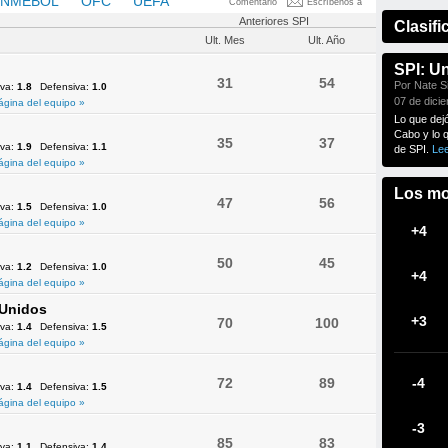
NMEBOL
OFC
UEFA
Comentario
Escríbenos a
Anteriores SPI
Clasifi
Ult. Mes
Ult. Año
SPI: U
31
54
Por Nate Si
iva:
1.8
Defensiva:
1.0
07 de dici
ágina del equipo »
Lo que dej
Cabo y lo 
35
37
iva:
1.9
Defensiva:
1.1
de SPI.
Le
ágina del equipo »
Los mo
47
56
iva:
1.5
Defensiva:
1.0
ágina del equipo »
+4
50
45
iva:
1.2
Defensiva:
1.0
+4
ágina del equipo »
 Unidos
+3
70
100
iva:
1.4
Defensiva:
1.5
ágina del equipo »
72
89
-4
iva:
1.4
Defensiva:
1.5
ágina del equipo »
-3
85
83
iva:
1.1
Defensiva:
1.4