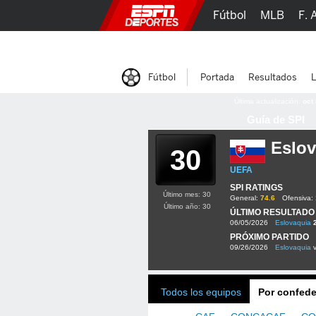
Fútbol
MLB
F. 
Lucha Libre
Olím
Fútbol
Portada
Resultados
L
Última actualización:
oct
Guía de SPI
Eslov
30
UEFA
SPI RATINGS
Último mes: 30
General:
74.6
Ofensiva:
Último año: 30
ÚLTIMO RESULTADO
06/05/2026
Eslovaquia
PRÓXIMO PARTIDO
09/26/2026
Eslovaquia
Todos los equipos
Por confede