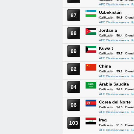
AFC Clasificaciones »
P
Uzbekistán
87
Calificación:
56.9
Ofens
AFC Clasificaciones »
P
Jordania
88
Calificación:
56.4
Ofens
AFC Clasificaciones »
P
Kuwait
89
Calificación:
55.7
Ofens
AFC Clasificaciones »
P
China
92
Calificación:
55.1
Ofens
AFC Clasificaciones »
P
Arabia Saudita
94
Calificación:
54.8
Ofens
AFC Clasificaciones »
P
Corea del Norte
96
Calificación:
54.5
Ofens
AFC Clasificaciones »
P
Iraq
103
Calificación:
51.9
Ofens
AFC Clasificaciones »
P