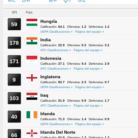
A-C
D-H
I-L
M-P
Q-T
U-Z
SPI
País
Hungría
59
Calificación:
64.1
Ofensiva:
1.2
Defensiva:
1.2
UEFA Clasificaciones »
Página del equipo »
India
178
Calificación:
22.9
Ofensiva:
0.3
Defensiva:
3.2
AFC Clasificaciones »
Página del equipo »
Indonesia
171
Calificación:
27.1
Ofensiva:
0.4
Defensiva:
2.9
AFC Clasificaciones »
Página del equipo »
Inglaterra
9
Calificación:
83.7
Ofensiva:
2.3
Defensiva:
0.7
UEFA Clasificaciones »
Página del equipo »
Iraq
103
Calificación:
51.9
Ofensiva:
0.9
Defensiva:
1.7
AFC Clasificaciones »
Página del equipo »
Irlanda
40
Calificación:
71.3
Ofensiva:
1.4
Defensiva:
0.9
UEFA Clasificaciones »
Página del equipo »
Irlanda Del Norte
66
Calificación:
62.9
Ofensiva:
1.2
Defensiva:
1.2