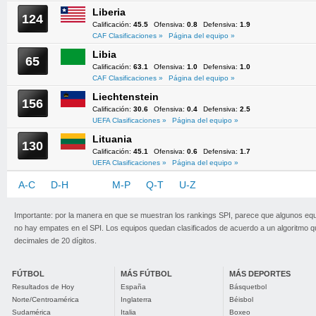
Liberia
124
Calificación:
45.5
Ofensiva:
0.8
Defensiva:
1.9
CAF Clasificaciones »
Página del equipo »
Libia
65
Calificación:
63.1
Ofensiva:
1.0
Defensiva:
1.0
CAF Clasificaciones »
Página del equipo »
Liechtenstein
156
Calificación:
30.6
Ofensiva:
0.4
Defensiva:
2.5
UEFA Clasificaciones »
Página del equipo »
Lituania
130
Calificación:
45.1
Ofensiva:
0.6
Defensiva:
1.7
UEFA Clasificaciones »
Página del equipo »
A-C
D-H
I-L
M-P
Q-T
U-Z
Importante: por la manera en que se muestran los rankings SPI, parece que algunos eq
no hay empates en el SPI. Los equipos quedan clasificados de acuerdo a un algoritmo 
decimales de 20 dígitos.
FÚTBOL
MÁS FÚTBOL
MÁS DEPORTES
Resultados de Hoy
España
Básquetbol
Norte/Centroamérica
Inglaterra
Béisbol
Sudamérica
Italia
Boxeo