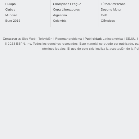
Europa
Champions League
Fútbol Americano
Clubes
Copa Libertadores
Deporte Motor
Mundial
Argentina
Golf
Euro 2016
Colombia
Olímpicos
Contactar a:
Sitio Web
|
Televisión
|
Reportar problema
|
Publicidad:
Latinoamérica
|
EE.UU.
|
© 2023 ESPN, Inc. Todos los derechos reservados. Este material no puede ser publicado, trans
términos legales
. El uso de este sitio implica la aceptación de la
Pol