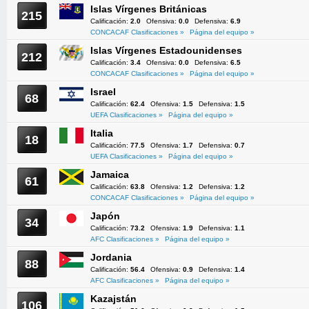
Islas Vírgenes Británicas
215
Calificación:
2.0
Ofensiva:
0.0
Defensiva:
6.9
CONCACAF Clasificaciones »
Página del equipo »
Islas Vírgenes Estadounidenses
212
Calificación:
3.4
Ofensiva:
0.0
Defensiva:
6.5
CONCACAF Clasificaciones »
Página del equipo »
Israel
68
Calificación:
62.4
Ofensiva:
1.5
Defensiva:
1.5
UEFA Clasificaciones »
Página del equipo »
Italia
18
Calificación:
77.5
Ofensiva:
1.7
Defensiva:
0.7
UEFA Clasificaciones »
Página del equipo »
Jamaica
61
Calificación:
63.8
Ofensiva:
1.2
Defensiva:
1.2
CONCACAF Clasificaciones »
Página del equipo »
Japón
34
Calificación:
73.2
Ofensiva:
1.9
Defensiva:
1.1
AFC Clasificaciones »
Página del equipo »
Jordania
88
Calificación:
56.4
Ofensiva:
0.9
Defensiva:
1.4
AFC Clasificaciones »
Página del equipo »
Kazajstán
106