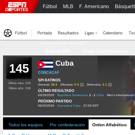
Fútbol
MLB
F. Americano
Básquet
Lucha Libre
Olímpicos
Más Deportes
Fútbol
Portada
Resultados
Ligas
Calendario
Tod
Última actualización:
oct 8, 2015
Guía de SPI
Elegir Confederación
Cuba
145
CONCACAF
SPI RATINGS
Último mes: 145
General:
36.5
Ofensiva:
0.5
Defensiva:
2.1
Último año: 138
ÚLTIMO RESULTADO
03/29/2026
República Dominicana
1 - 1
Cuba
Men's International 
PRÓXIMO PARTIDO
09/25/2026
Granada
v
Cuba
07:00 EDT
Todos los equipos
Por confederación
Orden Alfabético