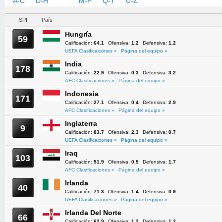
A-C
D-H
I-L
M-P
Q-T
U-Z
SPI
País
Hungría
59
Calificación:
64.1
Ofensiva:
1.2
Defensiva:
1.2
UEFA Clasificaciones »
Página del equipo »
India
178
Calificación:
22.9
Ofensiva:
0.3
Defensiva:
3.2
AFC Clasificaciones »
Página del equipo »
Indonesia
171
Calificación:
27.1
Ofensiva:
0.4
Defensiva:
2.9
AFC Clasificaciones »
Página del equipo »
Inglaterra
9
Calificación:
83.7
Ofensiva:
2.3
Defensiva:
0.7
UEFA Clasificaciones »
Página del equipo »
Iraq
103
Calificación:
51.9
Ofensiva:
0.9
Defensiva:
1.7
AFC Clasificaciones »
Página del equipo »
Irlanda
40
Calificación:
71.3
Ofensiva:
1.4
Defensiva:
0.9
UEFA Clasificaciones »
Página del equipo »
Irlanda Del Norte
66
Calificación:
62.9
Ofensiva:
1.2
Defensiva:
1.2