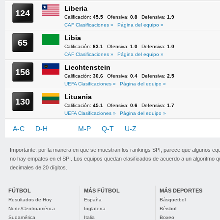
Liberia
124
Calificación:
45.5
Ofensiva:
0.8
Defensiva:
1.9
CAF Clasificaciones »
Página del equipo »
Libia
65
Calificación:
63.1
Ofensiva:
1.0
Defensiva:
1.0
CAF Clasificaciones »
Página del equipo »
Liechtenstein
156
Calificación:
30.6
Ofensiva:
0.4
Defensiva:
2.5
UEFA Clasificaciones »
Página del equipo »
Lituania
130
Calificación:
45.1
Ofensiva:
0.6
Defensiva:
1.7
UEFA Clasificaciones »
Página del equipo »
A-C
D-H
I-L
M-P
Q-T
U-Z
Importante: por la manera en que se muestran los rankings SPI, parece que algunos eq
no hay empates en el SPI. Los equipos quedan clasificados de acuerdo a un algoritmo 
decimales de 20 dígitos.
FÚTBOL
MÁS FÚTBOL
MÁS DEPORTES
Resultados de Hoy
España
Básquetbol
Norte/Centroamérica
Inglaterra
Béisbol
Sudamérica
Italia
Boxeo