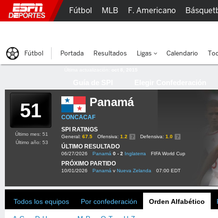
Fútbol
MLB
F. Americano
Básquet
Lucha Libre
Olímpicos
Más Deportes
Fútbol
Portada
Resultados
Ligas
Calendario
Tod
Última actualización:
oct 8, 2015
Guía de SPI
Elegir Confederación
Panamá
51
CONCACAF
SPI RATINGS
Último mes: 51
General:
67.5
Ofensiva:
1.2
Defensiva:
1.0
Último año: 53
ÚLTIMO RESULTADO
06/27/2026
Panamá
0 - 2
Inglaterra
FIFA World Cup
PRÓXIMO PARTIDO
10/01/2026
Panamá
v
Nueva Zelanda
07:00 EDT
Todos los equipos
Por confederación
Orden Alfabético