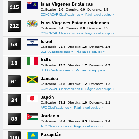
Islas Vírgenes Británicas
215
Calificación:
2.0
Ofensiva:
0.0
Defensiva:
6.9
CONCACAF Clasificaciones »
Página del equipo »
Islas Vírgenes Estadounidenses
212
Calificación:
3.4
Ofensiva:
0.0
Defensiva:
6.5
CONCACAF Clasificaciones »
Página del equipo »
Israel
68
Calificación:
62.4
Ofensiva:
1.5
Defensiva:
1.5
UEFA Clasificaciones »
Página del equipo »
Italia
18
Calificación:
77.5
Ofensiva:
1.7
Defensiva:
0.7
UEFA Clasificaciones »
Página del equipo »
Jamaica
61
Calificación:
63.8
Ofensiva:
1.2
Defensiva:
1.2
CONCACAF Clasificaciones »
Página del equipo »
Japón
34
Calificación:
73.2
Ofensiva:
1.9
Defensiva:
1.1
AFC Clasificaciones »
Página del equipo »
Jordania
88
Calificación:
56.4
Ofensiva:
0.9
Defensiva:
1.4
AFC Clasificaciones »
Página del equipo »
Kazajstán
106