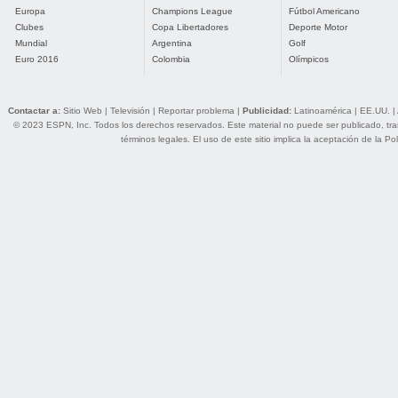
Europa
Champions League
Fútbol Americano
Clubes
Copa Libertadores
Deporte Motor
Mundial
Argentina
Golf
Euro 2016
Colombia
Olímpicos
Contactar a:
Sitio Web
|
Televisión
|
Reportar problema
|
Publicidad:
Latinoamérica
|
EE.UU.
|
© 2023 ESPN, Inc. Todos los derechos reservados. Este material no puede ser publicado, trans
términos legales
. El uso de este sitio implica la aceptación de la
Pol