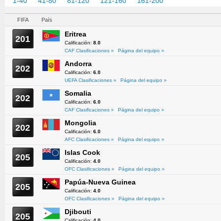
1-40
41-80
81-120
121-160
161-200
201-209
FIFA
País
Eritrea
201
Calificación:
8.0
CAF Clasificaciones »
Página del equipo »
Andorra
202
Calificación:
6.0
UEFA Clasificaciones »
Página del equipo »
Somalia
202
Calificación:
6.0
CAF Clasificaciones »
Página del equipo »
Mongolia
202
Calificación:
6.0
AFC Clasificaciones »
Página del equipo »
Islas Cook
205
Calificación:
4.0
OFC Clasificaciones »
Página del equipo »
Papúa-Nueva Guinea
205
Calificación:
4.0
OFC Clasificaciones »
Página del equipo »
Djibouti
205
Calificación:
4.0