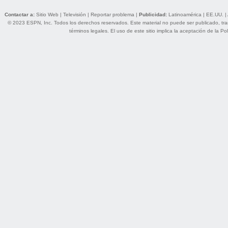
Contactar a:
Sitio Web
|
Televisión
|
Reportar problema
|
Publicidad:
Latinoamérica
|
EE.UU.
|
© 2023 ESPN, Inc. Todos los derechos reservados. Este material no puede ser publicado, trans
términos legales
. El uso de este sitio implica la aceptación de la
Pol