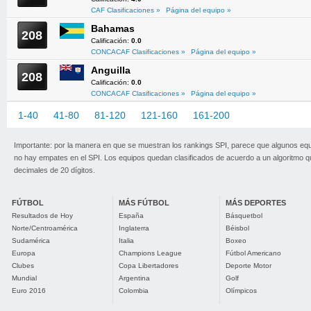
CAF Clasificaciones »
Página del equipo »
Bahamas
208
Calificación:
0.0
CONCACAF Clasificaciones »
Página del equipo »
Anguilla
208
Calificación:
0.0
CONCACAF Clasificaciones »
Página del equipo »
1-40
41-80
81-120
121-160
161-200
201-209
Importante: por la manera en que se muestran los rankings SPI, parece que algunos eq
no hay empates en el SPI. Los equipos quedan clasificados de acuerdo a un algoritmo 
decimales de 20 dígitos.
FÚTBOL
MÁS FÚTBOL
MÁS DEPORTES
Resultados de Hoy
España
Básquetbol
Norte/Centroamérica
Inglaterra
Béisbol
Sudamérica
Italia
Boxeo
Europa
Champions League
Fútbol Americano
Clubes
Copa Libertadores
Deporte Motor
Mundial
Argentina
Golf
Euro 2016
Colombia
Olímpicos