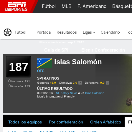
Fútbol
MLB
F. Americano
Básquet
Lucha Libre
Olímpicos
Más Deportes
Fútbol
Portada
Resultados
Ligas
Calendario
Tod
Última actualización:
sep 3, 2015
Guía de SPI
Elegir Confederación
Islas Salomón
187
OFC
SPI RATINGS
Último mes: 191
General:
49.0
Ofensiva:
0.0
Defensiva:
0.0
Último año: 173
ÚLTIMO RESULTADO
03/30/2026
St. Kitts y Nevis
4 - 2
Islas Salomón
Men's International Friendly
Todos los equipos
Por confederación
Orden Alfabético
F