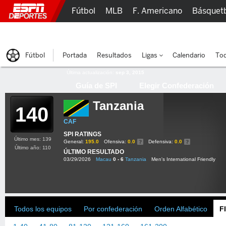
Fútbol
MLB
F. Americano
Básquet
Lucha Libre
Olímpicos
Más Deportes
Fútbol
Portada
Resultados
Ligas
Calendario
Tod
Última actualización:
sep 3, 2015
Guía de SPI
Elegir Confederación
Tanzania
140
CAF
SPI RATINGS
Último mes: 139
General:
195.0
Ofensiva:
0.0
Defensiva:
0.0
Último año: 110
ÚLTIMO RESULTADO
03/29/2026
Macau
0 - 6
Tanzania
Men's International Friendly
Todos los equipos
Por confederación
Orden Alfabético
F