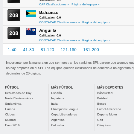
CAF Clasificaciones »
Página del equipo »
Bahamas
208
Calificación:
0.0
CONCACAF Clasificaciones »
Página del equipo »
Anguilla
208
Calificación:
0.0
CONCACAF Clasificaciones »
Página del equipo »
1-40
41-80
81-120
121-160
161-200
201-209
Importante: por la manera en que se muestran los rankings SPI, parece que algunos eq
no hay empates en el SPI. Los equipos quedan clasificados de acuerdo a un algoritmo 
decimales de 20 dígitos.
FÚTBOL
MÁS FÚTBOL
MÁS DEPORTES
Resultados de Hoy
España
Básquetbol
Norte/Centroamérica
Inglaterra
Béisbol
Sudamérica
Italia
Boxeo
Europa
Champions League
Fútbol Americano
Clubes
Copa Libertadores
Deporte Motor
Mundial
Argentina
Golf
Euro 2016
Colombia
Olímpicos