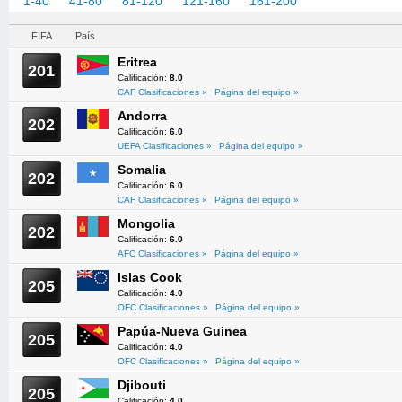
1-40
41-80
81-120
121-160
161-200
201-209
FIFA
País
Eritrea
201
Calificación:
8.0
CAF Clasificaciones »
Página del equipo »
Andorra
202
Calificación:
6.0
UEFA Clasificaciones »
Página del equipo »
Somalia
202
Calificación:
6.0
CAF Clasificaciones »
Página del equipo »
Mongolia
202
Calificación:
6.0
AFC Clasificaciones »
Página del equipo »
Islas Cook
205
Calificación:
4.0
OFC Clasificaciones »
Página del equipo »
Papúa-Nueva Guinea
205
Calificación:
4.0
OFC Clasificaciones »
Página del equipo »
Djibouti
205
Calificación:
4.0