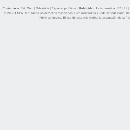
Contactar a:
Sitio Web
|
Televisión
|
Reportar problema
|
Publicidad:
Latinoamérica
|
EE.UU.
|
© 2023 ESPN, Inc. Todos los derechos reservados. Este material no puede ser publicado, trans
términos legales
. El uso de este sitio implica la aceptación de la
Pol