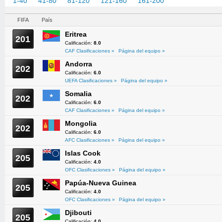
1-40
41-80
81-120
121-160
161-200
201-209
FIFA
País
Eritrea
201
Calificación:
8.0
CAF Clasificaciones »
Página del equipo »
Andorra
202
Calificación:
6.0
UEFA Clasificaciones »
Página del equipo »
Somalia
202
Calificación:
6.0
CAF Clasificaciones »
Página del equipo »
Mongolia
202
Calificación:
6.0
AFC Clasificaciones »
Página del equipo »
Islas Cook
205
Calificación:
4.0
OFC Clasificaciones »
Página del equipo »
Papúa-Nueva Guinea
205
Calificación:
4.0
OFC Clasificaciones »
Página del equipo »
Djibouti
205
Calificación:
4.0