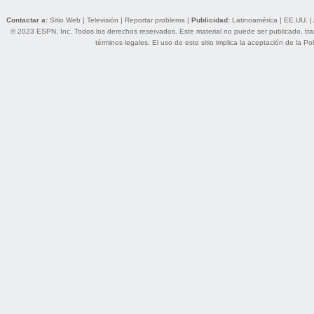
Contactar a:
Sitio Web
|
Televisión
|
Reportar problema
|
Publicidad:
Latinoamérica
|
EE.UU.
|
© 2023 ESPN, Inc. Todos los derechos reservados. Este material no puede ser publicado, trans
términos legales
. El uso de este sitio implica la aceptación de la
Pol