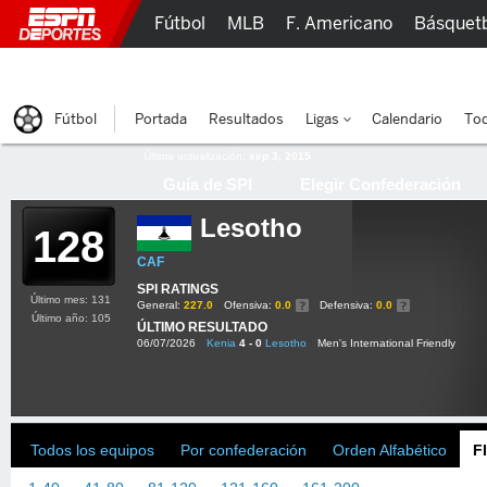
Fútbol
MLB
F. Americano
Básquet
Lucha Libre
Olímpicos
Más Deportes
Fútbol
Portada
Resultados
Ligas
Calendario
Tod
Última actualización:
sep 3, 2015
Guía de SPI
Elegir Confederación
Lesotho
128
CAF
SPI RATINGS
Último mes: 131
General:
227.0
Ofensiva:
0.0
Defensiva:
0.0
Último año: 105
ÚLTIMO RESULTADO
06/07/2026
Kenia
4 - 0
Lesotho
Men's International Friendly
Todos los equipos
Por confederación
Orden Alfabético
F