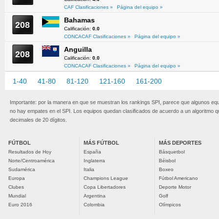
CAF Clasificaciones »
Página del equipo »
Bahamas
208
Calificación:
0.0
CONCACAF Clasificaciones »
Página del equipo »
Anguilla
208
Calificación:
0.0
CONCACAF Clasificaciones »
Página del equipo »
1-40
41-80
81-120
121-160
161-200
201-209
Importante: por la manera en que se muestran los rankings SPI, parece que algunos eq
no hay empates en el SPI. Los equipos quedan clasificados de acuerdo a un algoritmo 
decimales de 20 dígitos.
FÚTBOL
MÁS FÚTBOL
MÁS DEPORTES
Resultados de Hoy
España
Básquetbol
Norte/Centroamérica
Inglaterra
Béisbol
Sudamérica
Italia
Boxeo
Europa
Champions League
Fútbol Americano
Clubes
Copa Libertadores
Deporte Motor
Mundial
Argentina
Golf
Euro 2016
Colombia
Olímpicos