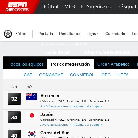
Fútbol
MLB
F. Americano
Básquet
Lucha Libre
Olímpicos
Más Deportes
Fútbol
Portada
Resultados
Ligas
Calendario
Tod
Última actualización:
oct 8, 2015
Guía de SPI
Elegir Confederación
Todos los equipos
Por confederación
Orden Alfabético
AFC
CAF
CONCACAF
CONMEBOL
OFC
UEFA
SPI
País
Australia
32
Calificación:
74.4
Ofensiva:
1.8
Defensiva:
1.0
AFC Clasificaciones »
Página del equipo »
Japón
34
Calificación:
73.2
Ofensiva:
1.9
Defensiva:
1.1
AFC Clasificaciones »
Página del equipo »
Corea del Sur
48