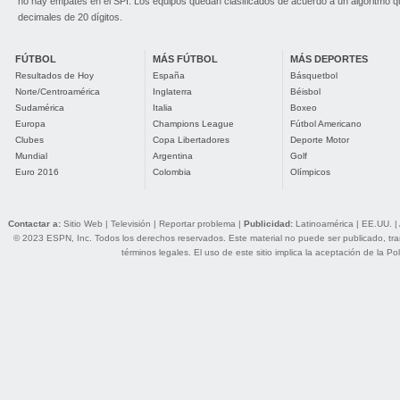
no hay empates en el SPI. Los equipos quedan clasificados de acuerdo a un algoritmo 
decimales de 20 dígitos.
FÚTBOL
MÁS FÚTBOL
MÁS DEPORTES
Resultados de Hoy
España
Básquetbol
Norte/Centroamérica
Inglaterra
Béisbol
Sudamérica
Italia
Boxeo
Europa
Champions League
Fútbol Americano
Clubes
Copa Libertadores
Deporte Motor
Mundial
Argentina
Golf
Euro 2016
Colombia
Olímpicos
Contactar a:
Sitio Web
|
Televisión
|
Reportar problema
|
Publicidad:
Latinoamérica
|
EE.UU.
|
© 2023 ESPN, Inc. Todos los derechos reservados. Este material no puede ser publicado, trans
términos legales
. El uso de este sitio implica la aceptación de la
Pol