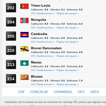
Timor-Leste
202
Calificación:
9.6
Ofensiva:
0.1
Defensiva:
4.9
AFC Clasificaciones »
Página del equipo »
Mongolia
204
Calificación:
8.5
Ofensiva:
0.0
Defensiva:
4.4
AFC Clasificaciones »
Página del equipo »
Cambodia
205
Calificación:
8.5
Ofensiva:
0.0
Defensiva:
4.0
AFC Clasificaciones »
Página del equipo »
Brunei Darussalam
210
Calificación:
5.2
Ofensiva:
0.0
Defensiva:
4.9
AFC Clasificaciones »
Página del equipo »
Macau
213
Calificación:
3.2
Ofensiva:
0.0
Defensiva:
6.4
AFC Clasificaciones »
Página del equipo »
Bhutan
214
Calificación:
2.5
Ofensiva:
0.0
Defensiva:
7.4
AFC Clasificaciones »
Página del equipo »
AFC
CAF
CONCACAF
CONMEBOL
OFC
UEFA
Importante: por la manera en que se muestran los rankings SPI, parece que algunos eq