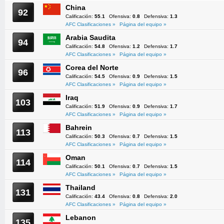
China
92
Calificación:
55.1
Ofensiva:
0.8
Defensiva:
1.3
AFC Clasificaciones »
Página del equipo »
Arabia Saudita
94
Calificación:
54.8
Ofensiva:
1.2
Defensiva:
1.7
AFC Clasificaciones »
Página del equipo »
Corea del Norte
96
Calificación:
54.5
Ofensiva:
0.9
Defensiva:
1.5
AFC Clasificaciones »
Página del equipo »
Iraq
103
Calificación:
51.9
Ofensiva:
0.9
Defensiva:
1.7
AFC Clasificaciones »
Página del equipo »
Bahrein
113
Calificación:
50.3
Ofensiva:
0.7
Defensiva:
1.5
AFC Clasificaciones »
Página del equipo »
Oman
114
Calificación:
50.1
Ofensiva:
0.7
Defensiva:
1.5
AFC Clasificaciones »
Página del equipo »
Thailand
131
Calificación:
43.4
Ofensiva:
0.8
Defensiva:
2.0
AFC Clasificaciones »
Página del equipo »
Lebanon
135