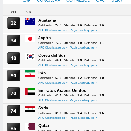
AFC
CAF
CONCACAF
CONMEBOL
OFC
UEFA
SPI
País
Australia
32
Calificación:
74.4
Ofensiva:
1.8
Defensiva:
1.0
AFC Clasificaciones »
Página del equipo »
Japón
34
Calificación:
73.2
Ofensiva:
1.9
Defensiva:
1.1
AFC Clasificaciones »
Página del equipo »
Corea del Sur
48
Calificación:
69.8
Ofensiva:
1.5
Defensiva:
1.0
AFC Clasificaciones »
Página del equipo »
Irán
50
Calificación:
67.9
Ofensiva:
1.2
Defensiva:
1.0
AFC Clasificaciones »
Página del equipo »
Emiratos Arabes Unidos
70
Calificación:
62.2
Ofensiva:
1.4
Defensiva:
1.5
AFC Clasificaciones »
Página del equipo »
Syria
74
Calificación:
61.6
Ofensiva:
1.4
Defensiva:
1.5
AFC Clasificaciones »
Página del equipo »
Qatar
85
Calificación:
57.2
Ofensiva:
1.1
Defensiva:
1.4