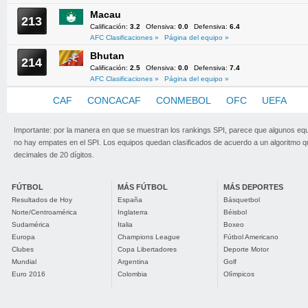
Macau
213
Calificación:
3.2
Ofensiva:
0.0
Defensiva:
6.4
AFC Clasificaciones »
Página del equipo »
Bhutan
214
Calificación:
2.5
Ofensiva:
0.0
Defensiva:
7.4
AFC Clasificaciones »
Página del equipo »
AFC
CAF
CONCACAF
CONMEBOL
OFC
UEFA
Importante: por la manera en que se muestran los rankings SPI, parece que algunos eq
no hay empates en el SPI. Los equipos quedan clasificados de acuerdo a un algoritmo 
decimales de 20 dígitos.
FÚTBOL
MÁS FÚTBOL
MÁS DEPORTES
Resultados de Hoy
España
Básquetbol
Norte/Centroamérica
Inglaterra
Béisbol
Sudamérica
Italia
Boxeo
Europa
Champions League
Fútbol Americano
Clubes
Copa Libertadores
Deporte Motor
Mundial
Argentina
Golf
Euro 2016
Colombia
Olímpicos