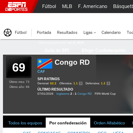
Fútbol
MLB
F. Americano
Básquet
Lucha Libre
Olímpicos
Más Deportes
Fútbol
Portada
Resultados
Ligas
Calendario
Tod
Última actualización:
oct 8, 2015
Guía de SPI
Elegir Confederación
Congo RD
69
CAF
SPI RATINGS
Último mes: 73
General:
62.2
Ofensiva:
1.1
Defensiva:
1.2
Último año: 69
ÚLTIMO RESULTADO
07/01/2026
Inglaterra
2 - 1
Congo RD
FIFA World Cup
Todos los equipos
Por confederación
Orden Alfabético