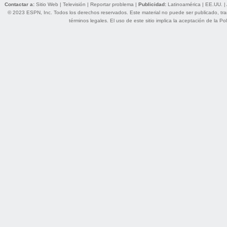
Contactar a:
Sitio Web
|
Televisión
|
Reportar problema
|
Publicidad:
Latinoamérica
|
EE.UU.
|
© 2023 ESPN, Inc. Todos los derechos reservados. Este material no puede ser publicado, trans
términos legales
. El uso de este sitio implica la aceptación de la
Pol