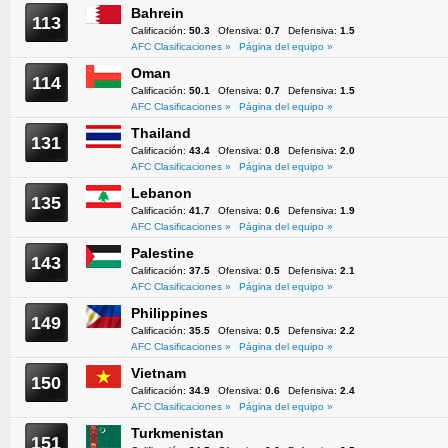
Bahrein
113
Calificación:
50.3
Ofensiva:
0.7
Defensiva:
1.5
AFC Clasificaciones »
Página del equipo »
Oman
114
Calificación:
50.1
Ofensiva:
0.7
Defensiva:
1.5
AFC Clasificaciones »
Página del equipo »
Thailand
131
Calificación:
43.4
Ofensiva:
0.8
Defensiva:
2.0
AFC Clasificaciones »
Página del equipo »
Lebanon
135
Calificación:
41.7
Ofensiva:
0.6
Defensiva:
1.9
AFC Clasificaciones »
Página del equipo »
Palestine
143
Calificación:
37.5
Ofensiva:
0.5
Defensiva:
2.1
AFC Clasificaciones »
Página del equipo »
Philippines
149
Calificación:
35.5
Ofensiva:
0.5
Defensiva:
2.2
AFC Clasificaciones »
Página del equipo »
Vietnam
150
Calificación:
34.9
Ofensiva:
0.6
Defensiva:
2.4
AFC Clasificaciones »
Página del equipo »
Turkmenistan
151