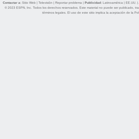
Contactar a:
Sitio Web
|
Televisión
|
Reportar problema
|
Publicidad:
Latinoamérica
|
EE.UU.
|
© 2023 ESPN, Inc. Todos los derechos reservados. Este material no puede ser publicado, trans
términos legales
. El uso de este sitio implica la aceptación de la
Pol