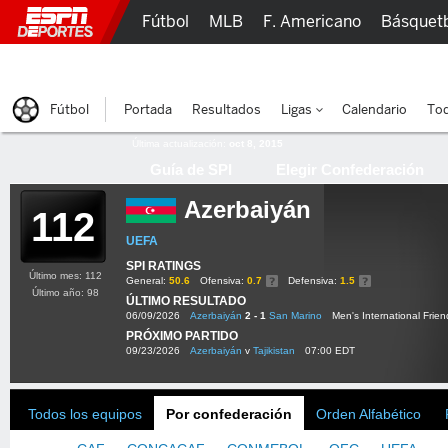
Fútbol
MLB
F. Americano
Básquet
Lucha Libre
Olímpicos
Más Deportes
Fútbol
Portada
Resultados
Ligas
Calendario
Tod
Última actualización:
oct 8, 2015
Guía de SPI
Elegir Confederación
Azerbaiyán
112
UEFA
SPI RATINGS
Último mes: 112
General:
50.6
Ofensiva:
0.7
Defensiva:
1.5
Último año: 98
ÚLTIMO RESULTADO
06/09/2026
Azerbaiyán
2 - 1
San Marino
Men's International Frien
PRÓXIMO PARTIDO
09/23/2026
Azerbaiyán
v
Tajikistan
07:00 EDT
Todos los equipos
Por confederación
Orden Alfabético