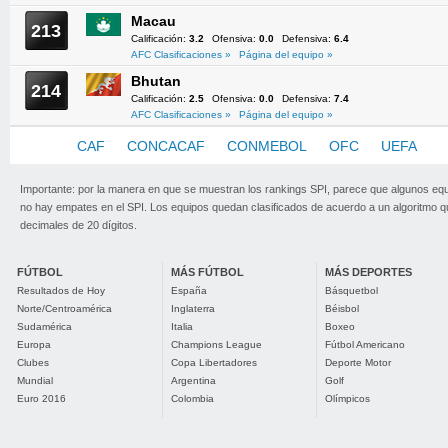
Macau
213
Calificación:
3.2
Ofensiva:
0.0
Defensiva:
6.4
AFC Clasificaciones »
Página del equipo »
Bhutan
214
Calificación:
2.5
Ofensiva:
0.0
Defensiva:
7.4
AFC Clasificaciones »
Página del equipo »
AFC
CAF
CONCACAF
CONMEBOL
OFC
UEFA
Importante: por la manera en que se muestran los rankings SPI, parece que algunos eq
no hay empates en el SPI. Los equipos quedan clasificados de acuerdo a un algoritmo 
decimales de 20 dígitos.
FÚTBOL
MÁS FÚTBOL
MÁS DEPORTES
Resultados de Hoy
España
Básquetbol
Norte/Centroamérica
Inglaterra
Béisbol
Sudamérica
Italia
Boxeo
Europa
Champions League
Fútbol Americano
Clubes
Copa Libertadores
Deporte Motor
Mundial
Argentina
Golf
Euro 2016
Colombia
Olímpicos