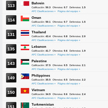
Bahrein
113
Calificación:
50.3
Ofensiva:
0.7
Defensiva:
1.5
AFC Clasificaciones »
Página del equipo »
Oman
114
Calificación:
50.1
Ofensiva:
0.7
Defensiva:
1.5
AFC Clasificaciones »
Página del equipo »
Thailand
131
Calificación:
43.4
Ofensiva:
0.8
Defensiva:
2.0
AFC Clasificaciones »
Página del equipo »
Lebanon
135
Calificación:
41.7
Ofensiva:
0.6
Defensiva:
1.9
AFC Clasificaciones »
Página del equipo »
Palestine
143
Calificación:
37.5
Ofensiva:
0.5
Defensiva:
2.1
AFC Clasificaciones »
Página del equipo »
Philippines
149
Calificación:
35.5
Ofensiva:
0.5
Defensiva:
2.2
AFC Clasificaciones »
Página del equipo »
Vietnam
150
Calificación:
34.9
Ofensiva:
0.6
Defensiva:
2.4
AFC Clasificaciones »
Página del equipo »
Turkmenistan
151