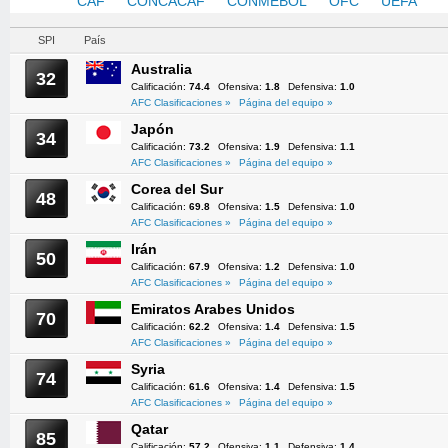
AFC
CAF
CONCACAF
CONMEBOL
OFC
UEFA
SPI
País
Australia
32
Calificación:
74.4
Ofensiva:
1.8
Defensiva:
1.0
AFC Clasificaciones »
Página del equipo »
Japón
34
Calificación:
73.2
Ofensiva:
1.9
Defensiva:
1.1
AFC Clasificaciones »
Página del equipo »
Corea del Sur
48
Calificación:
69.8
Ofensiva:
1.5
Defensiva:
1.0
AFC Clasificaciones »
Página del equipo »
Irán
50
Calificación:
67.9
Ofensiva:
1.2
Defensiva:
1.0
AFC Clasificaciones »
Página del equipo »
Emiratos Arabes Unidos
70
Calificación:
62.2
Ofensiva:
1.4
Defensiva:
1.5
AFC Clasificaciones »
Página del equipo »
Syria
74
Calificación:
61.6
Ofensiva:
1.4
Defensiva:
1.5
AFC Clasificaciones »
Página del equipo »
Qatar
85
Calificación:
57.2
Ofensiva:
1.1
Defensiva:
1.4