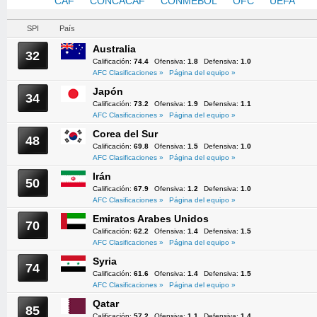
AFC
CAF
CONCACAF
CONMEBOL
OFC
UEFA
SPI
País
Australia
32
Calificación:
74.4
Ofensiva:
1.8
Defensiva:
1.0
AFC Clasificaciones »
Página del equipo »
Japón
34
Calificación:
73.2
Ofensiva:
1.9
Defensiva:
1.1
AFC Clasificaciones »
Página del equipo »
Corea del Sur
48
Calificación:
69.8
Ofensiva:
1.5
Defensiva:
1.0
AFC Clasificaciones »
Página del equipo »
Irán
50
Calificación:
67.9
Ofensiva:
1.2
Defensiva:
1.0
AFC Clasificaciones »
Página del equipo »
Emiratos Arabes Unidos
70
Calificación:
62.2
Ofensiva:
1.4
Defensiva:
1.5
AFC Clasificaciones »
Página del equipo »
Syria
74
Calificación:
61.6
Ofensiva:
1.4
Defensiva:
1.5
AFC Clasificaciones »
Página del equipo »
Qatar
85
Calificación:
57.2
Ofensiva:
1.1
Defensiva:
1.4