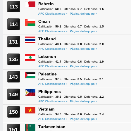
Bahrein
113
Calificación:
50.3
Ofensiva:
0.7
Defensiva:
1.5
AFC Clasificaciones »
Página del equipo »
Oman
114
Calificación:
50.1
Ofensiva:
0.7
Defensiva:
1.5
AFC Clasificaciones »
Página del equipo »
Thailand
131
Calificación:
43.4
Ofensiva:
0.8
Defensiva:
2.0
AFC Clasificaciones »
Página del equipo »
Lebanon
135
Calificación:
41.7
Ofensiva:
0.6
Defensiva:
1.9
AFC Clasificaciones »
Página del equipo »
Palestine
143
Calificación:
37.5
Ofensiva:
0.5
Defensiva:
2.1
AFC Clasificaciones »
Página del equipo »
Philippines
149
Calificación:
35.5
Ofensiva:
0.5
Defensiva:
2.2
AFC Clasificaciones »
Página del equipo »
Vietnam
150
Calificación:
34.9
Ofensiva:
0.6
Defensiva:
2.4
AFC Clasificaciones »
Página del equipo »
Turkmenistan
151