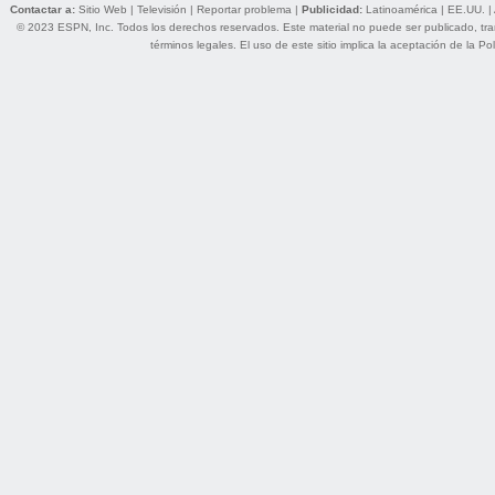
Contactar a:
Sitio Web
|
Televisión
|
Reportar problema
|
Publicidad:
Latinoamérica
|
EE.UU.
|
© 2023 ESPN, Inc. Todos los derechos reservados. Este material no puede ser publicado, trans
términos legales
. El uso de este sitio implica la aceptación de la
Pol