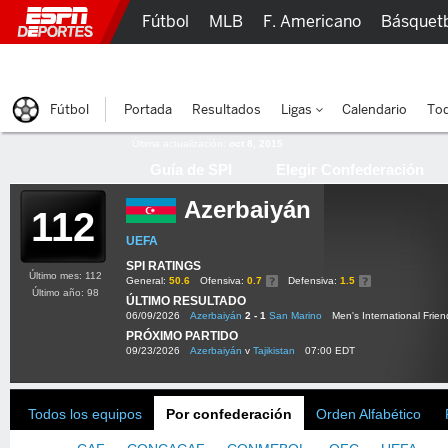
Fútbol
MLB
F. Americano
Básquet
Lucha Libre
Olímpicos
Más Deportes
Fútbol
Portada
Resultados
Ligas
Calendario
Tod
Última actualización:
oct 8, 2015
Guía de SPI
Elegir Confederación
Azerbaiyán
112
UEFA
SPI RATINGS
Último mes: 112
General:
50.6
Ofensiva:
0.7
Defensiva:
1.5
Último año: 98
ÚLTIMO RESULTADO
06/09/2026
Azerbaiyán
2 - 1
San Marino
Men's International Frien
PRÓXIMO PARTIDO
09/23/2026
Azerbaiyán
v
Tajikistan
07:00 EDT
Todos los equipos
Por confederación
Orden Alfabético