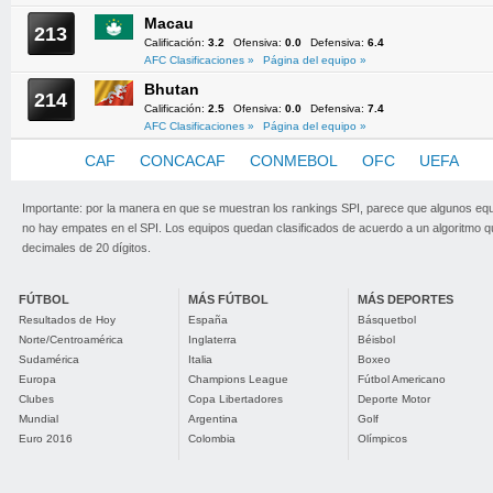
Macau
213
Calificación:
3.2
Ofensiva:
0.0
Defensiva:
6.4
AFC Clasificaciones »
Página del equipo »
Bhutan
214
Calificación:
2.5
Ofensiva:
0.0
Defensiva:
7.4
AFC Clasificaciones »
Página del equipo »
AFC
CAF
CONCACAF
CONMEBOL
OFC
UEFA
Importante: por la manera en que se muestran los rankings SPI, parece que algunos eq
no hay empates en el SPI. Los equipos quedan clasificados de acuerdo a un algoritmo 
decimales de 20 dígitos.
FÚTBOL
MÁS FÚTBOL
MÁS DEPORTES
Resultados de Hoy
España
Básquetbol
Norte/Centroamérica
Inglaterra
Béisbol
Sudamérica
Italia
Boxeo
Europa
Champions League
Fútbol Americano
Clubes
Copa Libertadores
Deporte Motor
Mundial
Argentina
Golf
Euro 2016
Colombia
Olímpicos