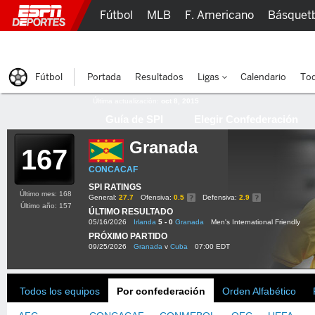
Fútbol
MLB
F. Americano
Básquet
Lucha Libre
Olímpicos
Más Deportes
Fútbol
Portada
Resultados
Ligas
Calendario
Tod
Última actualización:
oct 8, 2015
Guía de SPI
Elegir Confederación
Granada
167
CONCACAF
SPI RATINGS
Último mes: 168
General:
27.7
Ofensiva:
0.5
Defensiva:
2.9
Último año: 157
ÚLTIMO RESULTADO
05/16/2026
Irlanda
5 - 0
Granada
Men's International Friendly
PRÓXIMO PARTIDO
09/25/2026
Granada
v
Cuba
07:00 EDT
Todos los equipos
Por confederación
Orden Alfabético