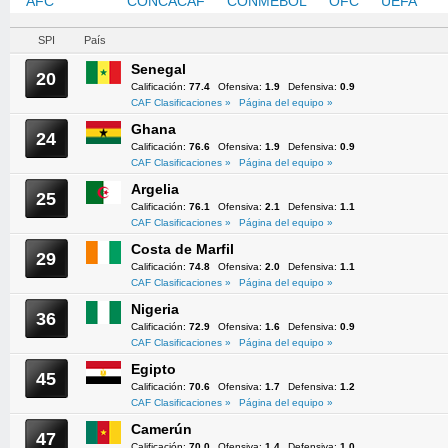
AFC
CAF
CONCACAF
CONMEBOL
OFC
UEFA
SPI
País
Senegal
20
Calificación:
77.4
Ofensiva:
1.9
Defensiva:
0.9
CAF Clasificaciones »
Página del equipo »
Ghana
24
Calificación:
76.6
Ofensiva:
1.9
Defensiva:
0.9
CAF Clasificaciones »
Página del equipo »
Argelia
25
Calificación:
76.1
Ofensiva:
2.1
Defensiva:
1.1
CAF Clasificaciones »
Página del equipo »
Costa de Marfil
29
Calificación:
74.8
Ofensiva:
2.0
Defensiva:
1.1
CAF Clasificaciones »
Página del equipo »
Nigeria
36
Calificación:
72.9
Ofensiva:
1.6
Defensiva:
0.9
CAF Clasificaciones »
Página del equipo »
Egipto
45
Calificación:
70.6
Ofensiva:
1.7
Defensiva:
1.2
CAF Clasificaciones »
Página del equipo »
Camerún
47
Calificación:
70.0
Ofensiva:
1.4
Defensiva:
1.0