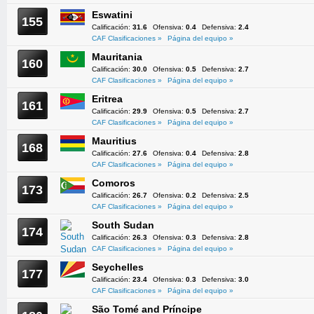
Eswatini
155
Calificación:
31.6
Ofensiva:
0.4
Defensiva:
2.4
CAF Clasificaciones »
Página del equipo »
Mauritania
160
Calificación:
30.0
Ofensiva:
0.5
Defensiva:
2.7
CAF Clasificaciones »
Página del equipo »
Eritrea
161
Calificación:
29.9
Ofensiva:
0.5
Defensiva:
2.7
CAF Clasificaciones »
Página del equipo »
Mauritius
168
Calificación:
27.6
Ofensiva:
0.4
Defensiva:
2.8
CAF Clasificaciones »
Página del equipo »
Comoros
173
Calificación:
26.7
Ofensiva:
0.2
Defensiva:
2.5
CAF Clasificaciones »
Página del equipo »
South Sudan
174
Calificación:
26.3
Ofensiva:
0.3
Defensiva:
2.8
CAF Clasificaciones »
Página del equipo »
Seychelles
177
Calificación:
23.4
Ofensiva:
0.3
Defensiva:
3.0
CAF Clasificaciones »
Página del equipo »
São Tomé and Príncipe