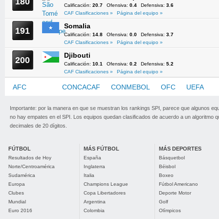
180
Calificación:
20.7
Ofensiva:
0.4
Defensiva:
3.6
CAF Clasificaciones »
Página del equipo »
Somalia
191
Calificación:
14.8
Ofensiva:
0.0
Defensiva:
3.7
CAF Clasificaciones »
Página del equipo »
Djibouti
200
Calificación:
10.1
Ofensiva:
0.2
Defensiva:
5.2
CAF Clasificaciones »
Página del equipo »
AFC
CAF
CONCACAF
CONMEBOL
OFC
UEFA
Importante: por la manera en que se muestran los rankings SPI, parece que algunos eq
no hay empates en el SPI. Los equipos quedan clasificados de acuerdo a un algoritmo 
decimales de 20 dígitos.
FÚTBOL
MÁS FÚTBOL
MÁS DEPORTES
Resultados de Hoy
España
Básquetbol
Norte/Centroamérica
Inglaterra
Béisbol
Sudamérica
Italia
Boxeo
Europa
Champions League
Fútbol Americano
Clubes
Copa Libertadores
Deporte Motor
Mundial
Argentina
Golf
Euro 2016
Colombia
Olímpicos