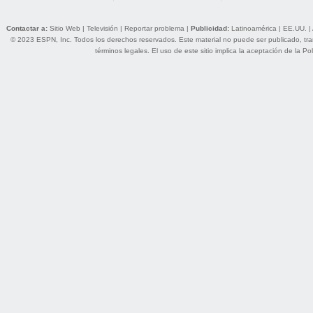
Contactar a:
Sitio Web
|
Televisión
|
Reportar problema
|
Publicidad:
Latinoamérica
|
EE.UU.
|
© 2023 ESPN, Inc. Todos los derechos reservados. Este material no puede ser publicado, trans
términos legales
. El uso de este sitio implica la aceptación de la
Pol