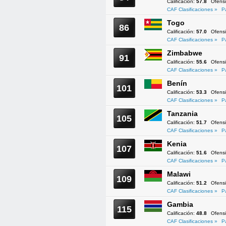
Calificación:
57.8
Ofens
CAF Clasificaciones »
P
Togo
86
Calificación:
57.0
Ofens
CAF Clasificaciones »
P
Zimbabwe
91
Calificación:
55.6
Ofens
CAF Clasificaciones »
P
Benín
101
Calificación:
53.3
Ofens
CAF Clasificaciones »
P
Tanzania
105
Calificación:
51.7
Ofens
CAF Clasificaciones »
P
Kenia
107
Calificación:
51.6
Ofens
CAF Clasificaciones »
P
Malawi
109
Calificación:
51.2
Ofens
CAF Clasificaciones »
P
Gambia
115
Calificación:
48.8
Ofens
CAF Clasificaciones »
P