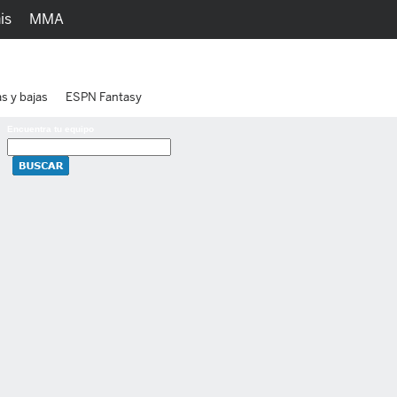
is
MMA
h
Juegos
Ediciones
as y bajas
ESPN Fantasy
Encuentra tu equipo