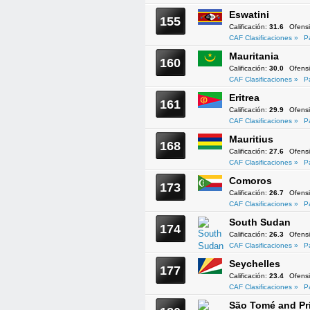
Eswatini
155
Calificación:
31.6
Ofens
CAF Clasificaciones »
P
Mauritania
160
Calificación:
30.0
Ofens
CAF Clasificaciones »
P
Eritrea
161
Calificación:
29.9
Ofens
CAF Clasificaciones »
P
Mauritius
168
Calificación:
27.6
Ofens
CAF Clasificaciones »
P
Comoros
173
Calificación:
26.7
Ofens
CAF Clasificaciones »
P
South Sudan
174
Calificación:
26.3
Ofens
CAF Clasificaciones »
P
Seychelles
177
Calificación:
23.4
Ofens
CAF Clasificaciones »
P
São Tomé and Pr