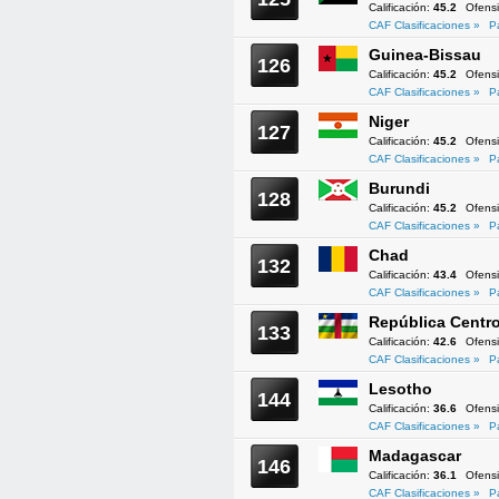
Calificación:
45.2
Ofens
CAF Clasificaciones »
P
Guinea-Bissau
126
Calificación:
45.2
Ofens
CAF Clasificaciones »
P
Niger
127
Calificación:
45.2
Ofens
CAF Clasificaciones »
P
Burundi
128
Calificación:
45.2
Ofens
CAF Clasificaciones »
P
Chad
132
Calificación:
43.4
Ofens
CAF Clasificaciones »
P
República Centro
133
Calificación:
42.6
Ofens
CAF Clasificaciones »
P
Lesotho
144
Calificación:
36.6
Ofens
CAF Clasificaciones »
P
Madagascar
146
Calificación:
36.1
Ofens
CAF Clasificaciones »
P