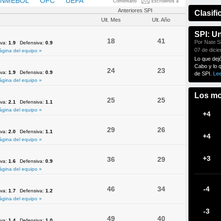
NMEBOL
OFC
UEFA
Comentario
Escríbenos a
Anteriores SPI
Clasifi
Ult. Mes
Ult. Año
SPI: U
18
41
Por Nate Si
iva:
1.9
Defensiva:
0.9
07 de dici
ágina del equipo »
Lo que dej
Cabo y lo 
24
23
iva:
1.9
Defensiva:
0.9
de SPI.
Le
ágina del equipo »
Los mo
25
25
iva:
2.1
Defensiva:
1.1
ágina del equipo »
+4
29
26
iva:
2.0
Defensiva:
1.1
+4
ágina del equipo »
+3
36
29
iva:
1.6
Defensiva:
0.9
ágina del equipo »
46
34
-4
iva:
1.7
Defensiva:
1.2
ágina del equipo »
-3
49
40
iva:
1.4
Defensiva:
1.0