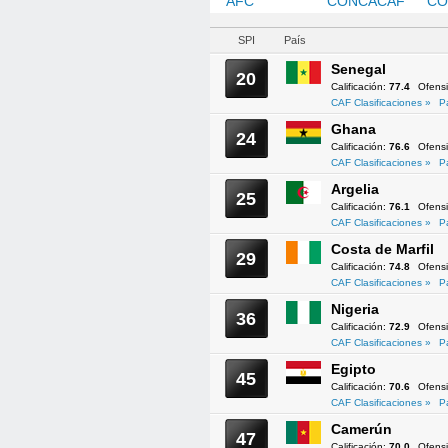
AFC
CAF
CONCACAF
CO
SPI
País
Senegal
20
Calificación:
77.4
Ofens
CAF Clasificaciones »
P
Ghana
24
Calificación:
76.6
Ofens
CAF Clasificaciones »
P
Argelia
25
Calificación:
76.1
Ofens
CAF Clasificaciones »
P
Costa de Marfil
29
Calificación:
74.8
Ofens
CAF Clasificaciones »
P
Nigeria
36
Calificación:
72.9
Ofens
CAF Clasificaciones »
P
Egipto
45
Calificación:
70.6
Ofens
CAF Clasificaciones »
P
Camerún
47
Calificación:
70.0
Ofens