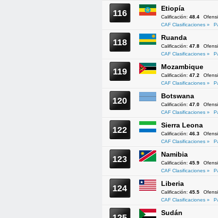
Etiopía
116
Calificación:
48.4
Ofens
CAF Clasificaciones »
P
Ruanda
118
Calificación:
47.8
Ofens
CAF Clasificaciones »
P
Mozambique
119
Calificación:
47.2
Ofens
CAF Clasificaciones »
P
Botswana
120
Calificación:
47.0
Ofens
CAF Clasificaciones »
P
Sierra Leona
122
Calificación:
46.3
Ofens
CAF Clasificaciones »
P
Namibia
123
Calificación:
45.9
Ofens
CAF Clasificaciones »
P
Liberia
124
Calificación:
45.5
Ofens
CAF Clasificaciones »
P
Sudán
125