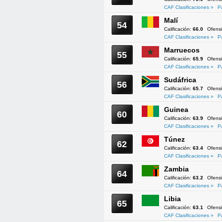
CAF Clasificaciones »
P
Malí
54
Calificación:
66.0
Ofens
CAF Clasificaciones »
P
Marruecos
55
Calificación:
65.9
Ofens
CAF Clasificaciones »
P
Sudáfrica
56
Calificación:
65.7
Ofens
CAF Clasificaciones »
P
Guinea
60
Calificación:
63.9
Ofens
CAF Clasificaciones »
P
Túnez
62
Calificación:
63.4
Ofens
CAF Clasificaciones »
P
Zambia
64
Calificación:
63.2
Ofens
CAF Clasificaciones »
P
Libia
65
Calificación:
63.1
Ofens
CAF Clasificaciones »
P