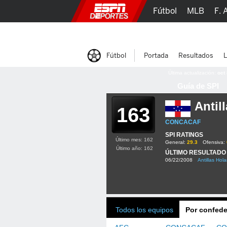
Fútbol
MLB
F. 
Lucha Libre
Olím
Fútbol
Portada
Resultados
L
Última actualización:
oct
Guía de SPI
Antil
163
CONCACAF
SPI RATINGS
Último mes: 162
General:
29.3
Ofensiva:
Último año: 162
ÚLTIMO RESULTADO
06/22/2008
Antillas Hol
Todos los equipos
Por confede