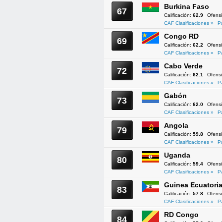
Burkina Faso
67
Calificación:
62.9
Ofens
CAF Clasificaciones »
P
Congo RD
69
Calificación:
62.2
Ofens
CAF Clasificaciones »
P
Cabo Verde
72
Calificación:
62.1
Ofens
CAF Clasificaciones »
P
Gabón
73
Calificación:
62.0
Ofens
CAF Clasificaciones »
P
Angola
79
Calificación:
59.8
Ofens
CAF Clasificaciones »
P
Uganda
80
Calificación:
59.4
Ofens
CAF Clasificaciones »
P
Guinea Ecuatoria
83
Calificación:
57.8
Ofens
CAF Clasificaciones »
P
RD Congo
84