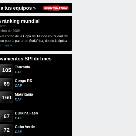
ca tus equipos »
n ránking mundial
lver
embre de 2009
ó el sorteo de la Copa del Mundo en Ciudad del
que podría pasar en Sudáfrica, desde la óptica
er más »
vimientos SPI del mes
Tanzania
105
CAF
Congo RD
69
CAF
Mauritania
160
CAF
Burkina Faso
67
CAF
Cabo Verde
72
CAF