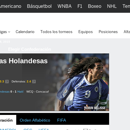
Americano
Básquetbol
WNBA
F1
Boxeo
NHL
Ten
picos
Más Deportes
Watc
igas
Calendario
Todos los torneos
Equipos
Posiciones
Alt
 8, 2015
Elegir Confederación
las Holandesas
0.3
Defensiva:
2.4
andesas
0 - 1
Haití
WCQ - Concacaf
ración
Orden Alfabético
FIFA