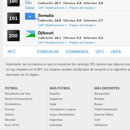
180
Calificación:
20.7
Ofensiva:
0.4
Defensiva:
3.6
CAF Clasificaciones »
Página del equipo »
Somalia
191
Calificación:
14.8
Ofensiva:
0.0
Defensiva:
3.7
CAF Clasificaciones »
Página del equipo »
Djibouti
200
Calificación:
10.1
Ofensiva:
0.2
Defensiva:
5.2
CAF Clasificaciones »
Página del equipo »
AFC
CAF
CONCACAF
CONMEBOL
OFC
UEFA
Importante: por la manera en que se muestran los rankings SPI, parece que algunos eq
no hay empates en el SPI. Los equipos quedan clasificados de acuerdo a un algoritmo 
decimales de 20 dígitos.
FÚTBOL
MÁS FÚTBOL
MÁS DEPORTES
Resultados de Hoy
España
Básquetbol
Norte/Centroamérica
Inglaterra
Béisbol
Sudamérica
Italia
Boxeo
Europa
Champions League
Fútbol Americano
Clubes
Copa Libertadores
Deporte Motor
Mundial
Argentina
Golf
Euro 2016
Colombia
Olímpicos