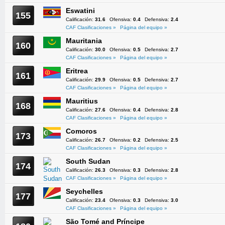
Eswatini
155
Calificación:
31.6
Ofensiva:
0.4
Defensiva:
2.4
CAF Clasificaciones »
Página del equipo »
Mauritania
160
Calificación:
30.0
Ofensiva:
0.5
Defensiva:
2.7
CAF Clasificaciones »
Página del equipo »
Eritrea
161
Calificación:
29.9
Ofensiva:
0.5
Defensiva:
2.7
CAF Clasificaciones »
Página del equipo »
Mauritius
168
Calificación:
27.6
Ofensiva:
0.4
Defensiva:
2.8
CAF Clasificaciones »
Página del equipo »
Comoros
173
Calificación:
26.7
Ofensiva:
0.2
Defensiva:
2.5
CAF Clasificaciones »
Página del equipo »
South Sudan
174
Calificación:
26.3
Ofensiva:
0.3
Defensiva:
2.8
CAF Clasificaciones »
Página del equipo »
Seychelles
177
Calificación:
23.4
Ofensiva:
0.3
Defensiva:
3.0
CAF Clasificaciones »
Página del equipo »
São Tomé and Príncipe