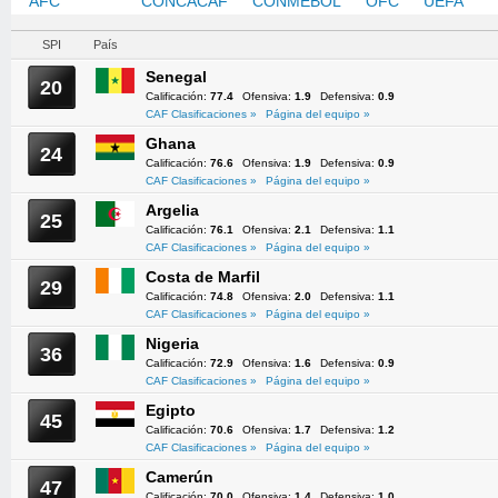
AFC
CAF
CONCACAF
CONMEBOL
OFC
UEFA
SPI
País
Senegal
20
Calificación:
77.4
Ofensiva:
1.9
Defensiva:
0.9
CAF Clasificaciones »
Página del equipo »
Ghana
24
Calificación:
76.6
Ofensiva:
1.9
Defensiva:
0.9
CAF Clasificaciones »
Página del equipo »
Argelia
25
Calificación:
76.1
Ofensiva:
2.1
Defensiva:
1.1
CAF Clasificaciones »
Página del equipo »
Costa de Marfil
29
Calificación:
74.8
Ofensiva:
2.0
Defensiva:
1.1
CAF Clasificaciones »
Página del equipo »
Nigeria
36
Calificación:
72.9
Ofensiva:
1.6
Defensiva:
0.9
CAF Clasificaciones »
Página del equipo »
Egipto
45
Calificación:
70.6
Ofensiva:
1.7
Defensiva:
1.2
CAF Clasificaciones »
Página del equipo »
Camerún
47
Calificación:
70.0
Ofensiva:
1.4
Defensiva:
1.0