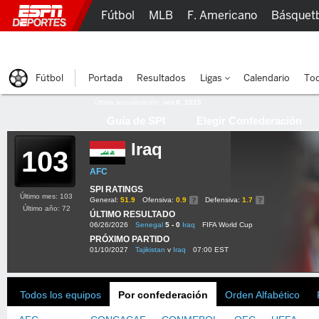
Fútbol
MLB
F. Americano
Básquet
Lucha Libre
Olímpicos
Más Deportes
Fútbol
Portada
Resultados
Ligas
Calendario
Tod
Última actualización:
oct 8, 2015
Guía de SPI
Elegir Confederación
Iraq
103
AFC
SPI RATINGS
Último mes: 103
General:
51.9
Ofensiva:
0.9
Defensiva:
1.7
Último año: 72
ÚLTIMO RESULTADO
06/26/2026
Senegal
5 - 0
Iraq
FIFA World Cup
PRÓXIMO PARTIDO
01/10/2027
Tajikistan
v
Iraq
07:00 EST
Todos los equipos
Por confederación
Orden Alfabético