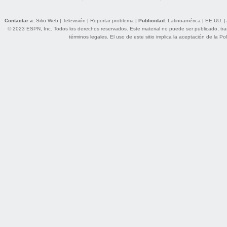
Contactar a:
Sitio Web
|
Televisión
|
Reportar problema
|
Publicidad:
Latinoamérica
|
EE.UU.
|
© 2023 ESPN, Inc. Todos los derechos reservados. Este material no puede ser publicado, trans
términos legales
. El uso de este sitio implica la aceptación de la
Pol