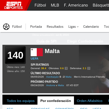
Fútbol
MLB
F. Americano
Básquet
Lucha Libre
Olímpicos
Más Deportes
Fútbol
Portada
Resultados
Ligas
Calendario
Tod
Última actualización:
oct 8, 2015
Guía de SPI
Elegir Confederación
Malta
140
UEFA
SPI RATINGS
Último mes: 140
General:
38.4
Ofensiva:
0.6
Defensiva:
2.1
Último año: 150
ÚLTIMO RESULTADO
06/05/2026
Azerbaiyán
0 - 2
Malta
Men's International Friendly
PRÓXIMO PARTIDO
09/24/2026
Andorra
v
Malta
07:45 EDT
Todos los equipos
Por confederación
Orden Alfabético