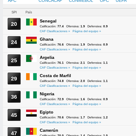
AFC
CAF
CONCACAF
CONMEBOL
OFC
UEFA
SPI
País
Senegal
20
Calificación:
77.4
Ofensiva:
1.9
Defensiva:
0.9
CAF Clasificaciones »
Página del equipo »
Ghana
24
Calificación:
76.6
Ofensiva:
1.9
Defensiva:
0.9
CAF Clasificaciones »
Página del equipo »
Argelia
25
Calificación:
76.1
Ofensiva:
2.1
Defensiva:
1.1
CAF Clasificaciones »
Página del equipo »
Costa de Marfil
29
Calificación:
74.8
Ofensiva:
2.0
Defensiva:
1.1
CAF Clasificaciones »
Página del equipo »
Nigeria
36
Calificación:
72.9
Ofensiva:
1.6
Defensiva:
0.9
CAF Clasificaciones »
Página del equipo »
Egipto
45
Calificación:
70.6
Ofensiva:
1.7
Defensiva:
1.2
CAF Clasificaciones »
Página del equipo »
Camerún
47
Calificación:
70.0
Ofensiva:
1.4
Defensiva:
1.0