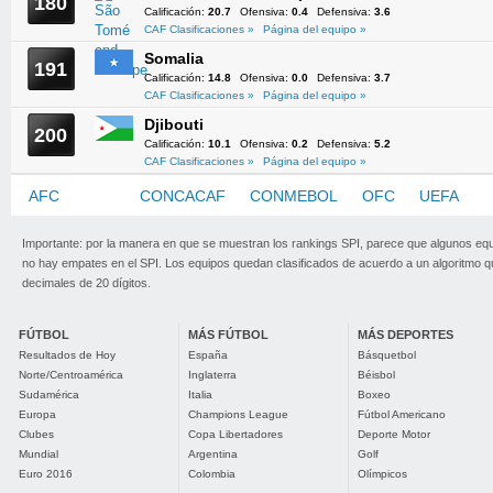
180
Calificación:
20.7
Ofensiva:
0.4
Defensiva:
3.6
CAF Clasificaciones »
Página del equipo »
Somalia
191
Calificación:
14.8
Ofensiva:
0.0
Defensiva:
3.7
CAF Clasificaciones »
Página del equipo »
Djibouti
200
Calificación:
10.1
Ofensiva:
0.2
Defensiva:
5.2
CAF Clasificaciones »
Página del equipo »
AFC
CAF
CONCACAF
CONMEBOL
OFC
UEFA
Importante: por la manera en que se muestran los rankings SPI, parece que algunos eq
no hay empates en el SPI. Los equipos quedan clasificados de acuerdo a un algoritmo 
decimales de 20 dígitos.
FÚTBOL
MÁS FÚTBOL
MÁS DEPORTES
Resultados de Hoy
España
Básquetbol
Norte/Centroamérica
Inglaterra
Béisbol
Sudamérica
Italia
Boxeo
Europa
Champions League
Fútbol Americano
Clubes
Copa Libertadores
Deporte Motor
Mundial
Argentina
Golf
Euro 2016
Colombia
Olímpicos