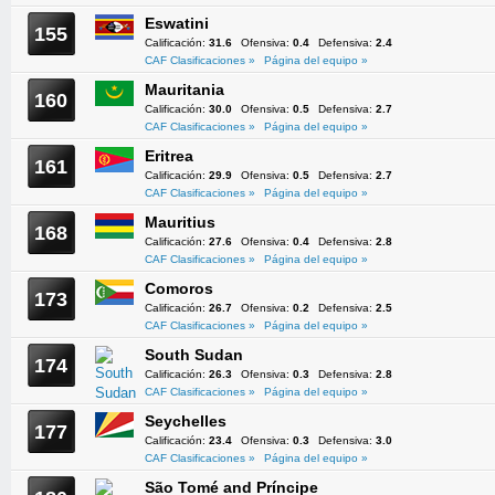
Eswatini
155
Calificación:
31.6
Ofensiva:
0.4
Defensiva:
2.4
CAF Clasificaciones »
Página del equipo »
Mauritania
160
Calificación:
30.0
Ofensiva:
0.5
Defensiva:
2.7
CAF Clasificaciones »
Página del equipo »
Eritrea
161
Calificación:
29.9
Ofensiva:
0.5
Defensiva:
2.7
CAF Clasificaciones »
Página del equipo »
Mauritius
168
Calificación:
27.6
Ofensiva:
0.4
Defensiva:
2.8
CAF Clasificaciones »
Página del equipo »
Comoros
173
Calificación:
26.7
Ofensiva:
0.2
Defensiva:
2.5
CAF Clasificaciones »
Página del equipo »
South Sudan
174
Calificación:
26.3
Ofensiva:
0.3
Defensiva:
2.8
CAF Clasificaciones »
Página del equipo »
Seychelles
177
Calificación:
23.4
Ofensiva:
0.3
Defensiva:
3.0
CAF Clasificaciones »
Página del equipo »
São Tomé and Príncipe