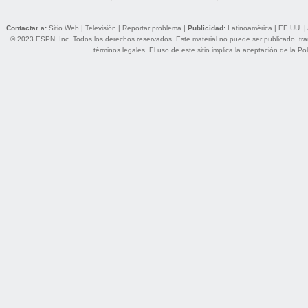
Contactar a:
Sitio Web
|
Televisión
|
Reportar problema
|
Publicidad:
Latinoamérica
|
EE.UU.
|
© 2023 ESPN, Inc. Todos los derechos reservados. Este material no puede ser publicado, trans
términos legales
. El uso de este sitio implica la aceptación de la
Pol