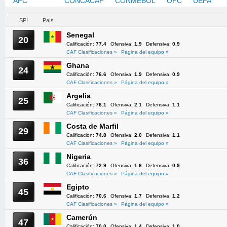
AFC
CAF
CONCACAF
CONMEBOL
OFC
UEFA
SPI
País
Senegal
20
Calificación:
77.4
Ofensiva:
1.9
Defensiva:
0.9
CAF Clasificaciones »
Página del equipo »
Ghana
24
Calificación:
76.6
Ofensiva:
1.9
Defensiva:
0.9
CAF Clasificaciones »
Página del equipo »
Argelia
25
Calificación:
76.1
Ofensiva:
2.1
Defensiva:
1.1
CAF Clasificaciones »
Página del equipo »
Costa de Marfil
29
Calificación:
74.8
Ofensiva:
2.0
Defensiva:
1.1
CAF Clasificaciones »
Página del equipo »
Nigeria
36
Calificación:
72.9
Ofensiva:
1.6
Defensiva:
0.9
CAF Clasificaciones »
Página del equipo »
Egipto
45
Calificación:
70.6
Ofensiva:
1.7
Defensiva:
1.2
CAF Clasificaciones »
Página del equipo »
Camerún
47
Calificación:
70.0
Ofensiva:
1.4
Defensiva:
1.0