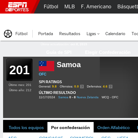
Fútbol
MLB
F. Americano
Básquet
Lucha Libre
Olímpicos
Más Deportes
Fútbol
Portada
Resultados
Ligas
Calendario
Tod
Última actualización:
oct 8, 2015
Guía de SPI
Elegir Confederación
Samoa
201
OFC
SPI RATINGS
Último mes: 201
General:
9.8
Ofensiva:
0.0
Defensiva:
4.6
Último año: 212
ÚLTIMO RESULTADO
11/17/2024
Samoa
0 - 8
Nueva Zelanda
WCQ - OFC
Todos los equipos
Por confederación
Orden Alfabético