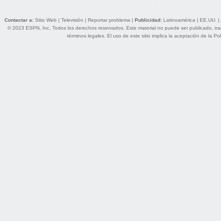
Contactar a:
Sitio Web
|
Televisión
|
Reportar problema
|
Publicidad:
Latinoamérica
|
EE.UU.
|
© 2023 ESPN, Inc. Todos los derechos reservados. Este material no puede ser publicado, trans
términos legales
. El uso de este sitio implica la aceptación de la
Pol