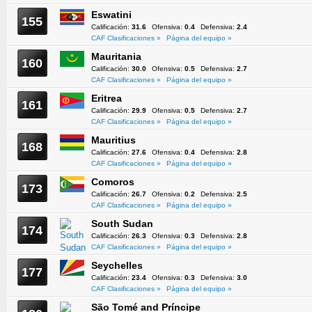
Eswatini
155
Calificación:
31.6
Ofensiva:
0.4
Defensiva:
2.4
CAF Clasificaciones »
Página del equipo »
Mauritania
160
Calificación:
30.0
Ofensiva:
0.5
Defensiva:
2.7
CAF Clasificaciones »
Página del equipo »
Eritrea
161
Calificación:
29.9
Ofensiva:
0.5
Defensiva:
2.7
CAF Clasificaciones »
Página del equipo »
Mauritius
168
Calificación:
27.6
Ofensiva:
0.4
Defensiva:
2.8
CAF Clasificaciones »
Página del equipo »
Comoros
173
Calificación:
26.7
Ofensiva:
0.2
Defensiva:
2.5
CAF Clasificaciones »
Página del equipo »
South Sudan
174
Calificación:
26.3
Ofensiva:
0.3
Defensiva:
2.8
CAF Clasificaciones »
Página del equipo »
Seychelles
177
Calificación:
23.4
Ofensiva:
0.3
Defensiva:
3.0
CAF Clasificaciones »
Página del equipo »
São Tomé and Príncipe