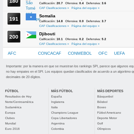
180
Calificación:
20.7
Ofensiva:
0.4
Defensiva:
3.6
CAF Clasificaciones »
Página del equipo »
Somalia
191
Calificación:
14.8
Ofensiva:
0.0
Defensiva:
3.7
CAF Clasificaciones »
Página del equipo »
Djibouti
200
Calificación:
10.1
Ofensiva:
0.2
Defensiva:
5.2
CAF Clasificaciones »
Página del equipo »
AFC
CAF
CONCACAF
CONMEBOL
OFC
UEFA
Importante: por la manera en que se muestran los rankings SPI, parece que algunos eq
no hay empates en el SPI. Los equipos quedan clasificados de acuerdo a un algoritmo 
decimales de 20 dígitos.
FÚTBOL
MÁS FÚTBOL
MÁS DEPORTES
Resultados de Hoy
España
Básquetbol
Norte/Centroamérica
Inglaterra
Béisbol
Sudamérica
Italia
Boxeo
Europa
Champions League
Fútbol Americano
Clubes
Copa Libertadores
Deporte Motor
Mundial
Argentina
Golf
Euro 2016
Colombia
Olímpicos