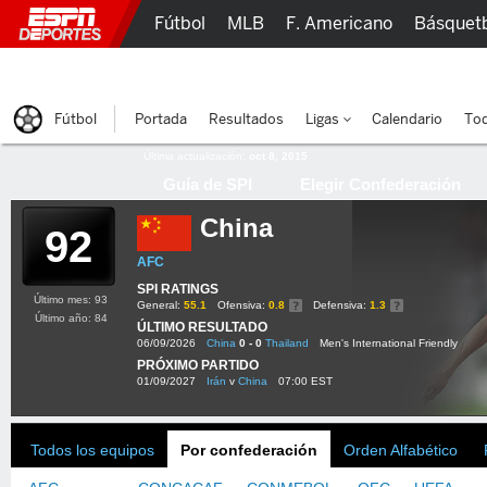
Fútbol
MLB
F. Americano
Básquet
Lucha Libre
Olímpicos
Más Deportes
Fútbol
Portada
Resultados
Ligas
Calendario
Tod
Última actualización:
oct 8, 2015
Guía de SPI
Elegir Confederación
China
92
AFC
SPI RATINGS
Último mes: 93
General:
55.1
Ofensiva:
0.8
Defensiva:
1.3
Último año: 84
ÚLTIMO RESULTADO
06/09/2026
China
0 - 0
Thailand
Men's International Friendly
PRÓXIMO PARTIDO
01/09/2027
Irán
v
China
07:00 EST
Todos los equipos
Por confederación
Orden Alfabético