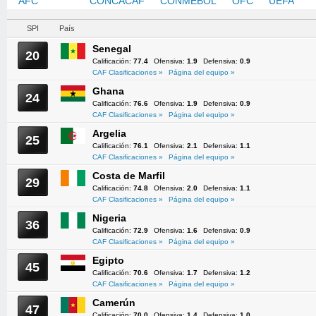
AFC
CAF
CONCACAF
CONMEBOL
OFC
UEFA
SPI
País
Senegal
20
Calificación:
77.4
Ofensiva:
1.9
Defensiva:
0.9
CAF Clasificaciones »
Página del equipo »
Ghana
24
Calificación:
76.6
Ofensiva:
1.9
Defensiva:
0.9
CAF Clasificaciones »
Página del equipo »
Argelia
25
Calificación:
76.1
Ofensiva:
2.1
Defensiva:
1.1
CAF Clasificaciones »
Página del equipo »
Costa de Marfil
29
Calificación:
74.8
Ofensiva:
2.0
Defensiva:
1.1
CAF Clasificaciones »
Página del equipo »
Nigeria
36
Calificación:
72.9
Ofensiva:
1.6
Defensiva:
0.9
CAF Clasificaciones »
Página del equipo »
Egipto
45
Calificación:
70.6
Ofensiva:
1.7
Defensiva:
1.2
CAF Clasificaciones »
Página del equipo »
Camerún
47
Calificación:
70.0
Ofensiva:
1.4
Defensiva:
1.0