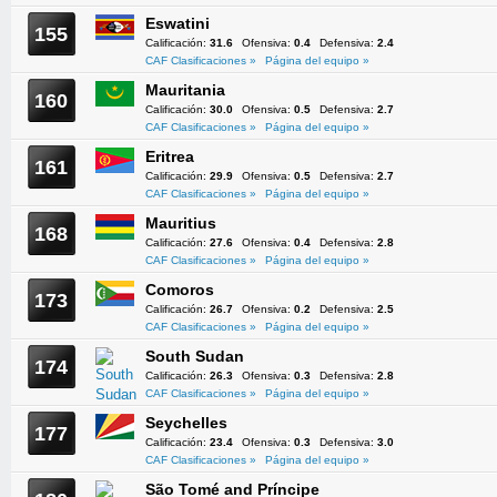
Eswatini
155
Calificación:
31.6
Ofensiva:
0.4
Defensiva:
2.4
CAF Clasificaciones »
Página del equipo »
Mauritania
160
Calificación:
30.0
Ofensiva:
0.5
Defensiva:
2.7
CAF Clasificaciones »
Página del equipo »
Eritrea
161
Calificación:
29.9
Ofensiva:
0.5
Defensiva:
2.7
CAF Clasificaciones »
Página del equipo »
Mauritius
168
Calificación:
27.6
Ofensiva:
0.4
Defensiva:
2.8
CAF Clasificaciones »
Página del equipo »
Comoros
173
Calificación:
26.7
Ofensiva:
0.2
Defensiva:
2.5
CAF Clasificaciones »
Página del equipo »
South Sudan
174
Calificación:
26.3
Ofensiva:
0.3
Defensiva:
2.8
CAF Clasificaciones »
Página del equipo »
Seychelles
177
Calificación:
23.4
Ofensiva:
0.3
Defensiva:
3.0
CAF Clasificaciones »
Página del equipo »
São Tomé and Príncipe