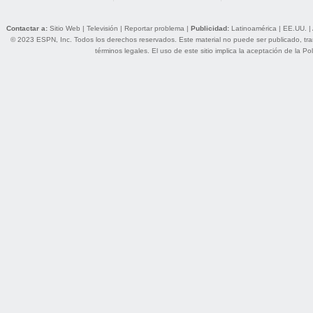
Contactar a:
Sitio Web
|
Televisión
|
Reportar problema
|
Publicidad:
Latinoamérica
|
EE.UU.
|
© 2023 ESPN, Inc. Todos los derechos reservados. Este material no puede ser publicado, trans
términos legales
. El uso de este sitio implica la aceptación de la
Pol