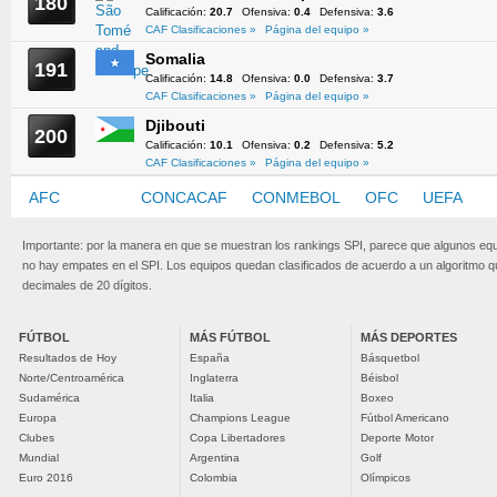
180
Calificación:
20.7
Ofensiva:
0.4
Defensiva:
3.6
CAF Clasificaciones »
Página del equipo »
Somalia
191
Calificación:
14.8
Ofensiva:
0.0
Defensiva:
3.7
CAF Clasificaciones »
Página del equipo »
Djibouti
200
Calificación:
10.1
Ofensiva:
0.2
Defensiva:
5.2
CAF Clasificaciones »
Página del equipo »
AFC
CAF
CONCACAF
CONMEBOL
OFC
UEFA
Importante: por la manera en que se muestran los rankings SPI, parece que algunos eq
no hay empates en el SPI. Los equipos quedan clasificados de acuerdo a un algoritmo 
decimales de 20 dígitos.
FÚTBOL
MÁS FÚTBOL
MÁS DEPORTES
Resultados de Hoy
España
Básquetbol
Norte/Centroamérica
Inglaterra
Béisbol
Sudamérica
Italia
Boxeo
Europa
Champions League
Fútbol Americano
Clubes
Copa Libertadores
Deporte Motor
Mundial
Argentina
Golf
Euro 2016
Colombia
Olímpicos