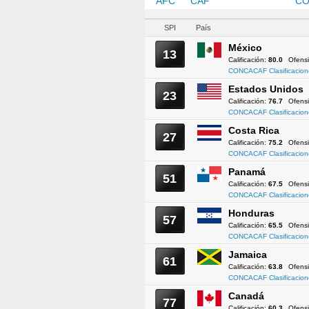
AFC
CAF
CONCACAF
CO
SPI
País
México
13
Calificación:
80.0
Ofens
CONCACAF Clasificacion
Estados Unidos
23
Calificación:
76.7
Ofens
CONCACAF Clasificacion
Costa Rica
27
Calificación:
75.2
Ofens
CONCACAF Clasificacion
Panamá
51
Calificación:
67.5
Ofens
CONCACAF Clasificacion
Honduras
57
Calificación:
65.5
Ofens
CONCACAF Clasificacion
Jamaica
61
Calificación:
63.8
Ofens
CONCACAF Clasificacion
Canadá
77
Calificación:
60.3
Ofens