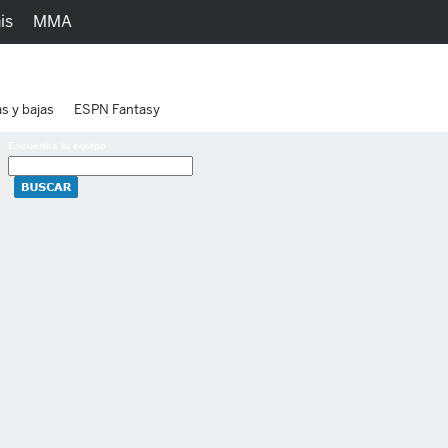
is
MMA
h
Juegos
Ediciones
as y bajas
ESPN Fantasy
Encuentra tu equipo