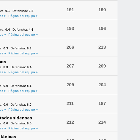
191
190
iva:
0.1
Defensiva:
3.8
es »
Página del equipo »
193
196
iva:
0.4
Defensiva:
4.6
es »
Página del equipo »
206
213
va:
0.3
Defensiva:
6.3
es »
Página del equipo »
cos
207
209
va:
0.3
Defensiva:
6.4
es »
Página del equipo »
209
204
va:
0.0
Defensiva:
5.1
es »
Página del equipo »
211
187
va:
0.0
Defensiva:
6.0
es »
Página del equipo »
Estadounidenses
212
214
va:
0.0
Defensiva:
6.5
es »
Página del equipo »
itánicas