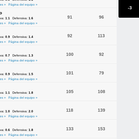
es »
Página del equipo »
-3
o
91
96
iva:
1.1
Defensiva:
1.6
es »
Página del equipo »
92
113
iva:
0.9
Defensiva:
1.4
es »
Página del equipo »
100
92
iva:
0.7
Defensiva:
1.3
es »
Página del equipo »
101
79
iva:
0.9
Defensiva:
1.5
es »
Página del equipo »
105
108
iva:
1.1
Defensiva:
1.8
es »
Página del equipo »
118
139
iva:
1.0
Defensiva:
2.0
es »
Página del equipo »
133
153
iva:
0.6
Defensiva:
1.8
es »
Página del equipo »