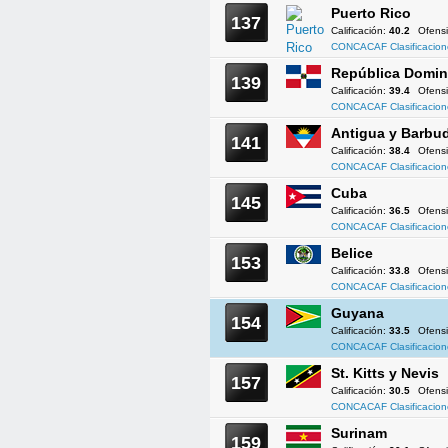
Puerto Rico
137
Calificación:
40.2
Ofens
CONCACAF Clasificacion
República Domin
139
Calificación:
39.4
Ofens
CONCACAF Clasificacion
Antigua y Barbu
141
Calificación:
38.4
Ofens
CONCACAF Clasificacion
Cuba
145
Calificación:
36.5
Ofens
CONCACAF Clasificacion
Belice
153
Calificación:
33.8
Ofens
CONCACAF Clasificacion
Guyana
154
Calificación:
33.5
Ofens
CONCACAF Clasificacion
St. Kitts y Nevis
157
Calificación:
30.5
Ofens
CONCACAF Clasificacion
Surinam
159