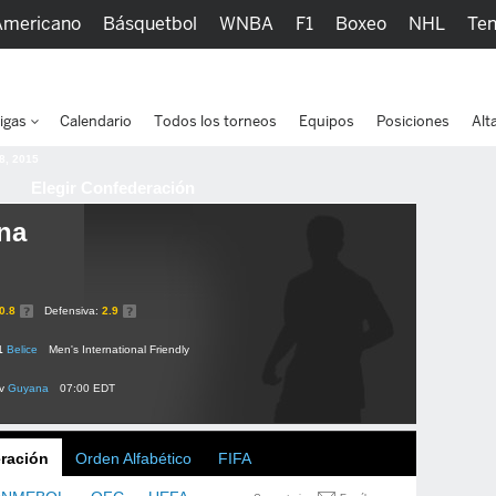
Americano
Básquetbol
WNBA
F1
Boxeo
NHL
Ten
picos
Más Deportes
Watc
igas
Calendario
Todos los torneos
Equipos
Posiciones
Alt
 8, 2015
Elegir Confederación
na
0.8
Defensiva:
2.9
1
Belice
Men's International Friendly
v
Guyana
07:00 EDT
ración
Orden Alfabético
FIFA