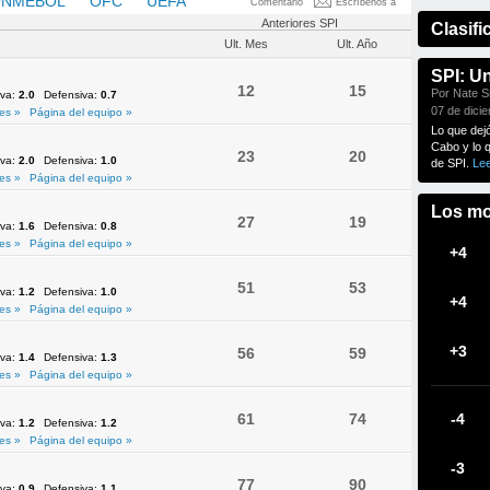
NMEBOL
OFC
UEFA
Comentario
Escríbenos a
Anteriores SPI
Clasifi
Ult. Mes
Ult. Año
SPI: U
12
15
Por Nate Si
iva:
2.0
Defensiva:
0.7
07 de dici
es »
Página del equipo »
Lo que dej
Cabo y lo 
23
20
iva:
2.0
Defensiva:
1.0
de SPI.
Le
es »
Página del equipo »
Los mo
27
19
iva:
1.6
Defensiva:
0.8
es »
Página del equipo »
+4
51
53
iva:
1.2
Defensiva:
1.0
+4
es »
Página del equipo »
+3
56
59
iva:
1.4
Defensiva:
1.3
es »
Página del equipo »
61
74
-4
iva:
1.2
Defensiva:
1.2
es »
Página del equipo »
-3
77
90
iva:
0.9
Defensiva:
1.1