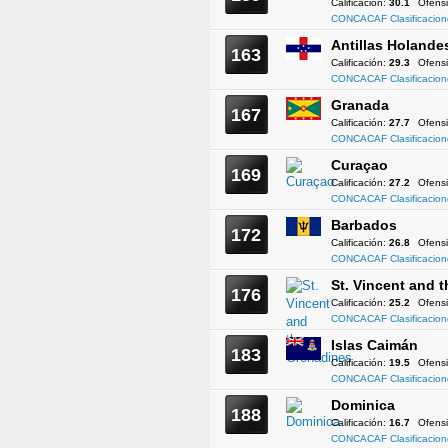
Calificación:
30.1
Ofens
CONCACAF Clasificacion
Antillas Holande
163
Calificación:
29.3
Ofens
CONCACAF Clasificacion
Granada
167
Calificación:
27.7
Ofens
CONCACAF Clasificacion
Curaçao
169
Calificación:
27.2
Ofens
CONCACAF Clasificacion
Barbados
172
Calificación:
26.8
Ofens
CONCACAF Clasificacion
St. Vincent and 
176
Calificación:
25.2
Ofens
CONCACAF Clasificacion
Islas Caimán
183
Calificación:
19.5
Ofens
CONCACAF Clasificacion
Dominica
188
Calificación:
16.7
Ofens
CONCACAF Clasificacion