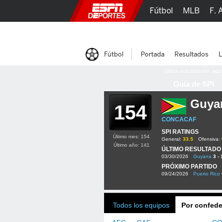
Fútbol
MLB
F. 
Lucha Libre
Olím
Fútbol
Portada
Resultados
L
Última actualización:
oct
Guía de SPI
Guya
154
CONCACAF
SPI RATINGS
Último mes: 154
General:
33.5
Ofensiva:
Último año: 141
ÚLTIMO RESULTADO
03/30/2026
Guyana
3 - 
PRÓXIMO PARTIDO
09/24/2026
Puerto Rico
Todos los equipos
Por confede