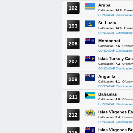
Aruba
192
Calificación:
14.8
Ofens
CONCACAF Clasificacion
St. Lucia
193
Calificación:
14.5
Ofens
CONCACAF Clasificacion
Montserrat
206
Calificación:
7.6
Ofensi
CONCACAF Clasificacion
Islas Turks y Cai
207
Calificación:
7.2
Ofensi
CONCACAF Clasificacion
Anguilla
209
Calificación:
6.1
Ofensi
CONCACAF Clasificacion
Bahamas
211
Calificación:
4.8
Ofensi
CONCACAF Clasificacion
Islas Vírgenes 
212
Calificación:
3.4
Ofensi
CONCACAF Clasificacion
Islas Vírgenes Br
215