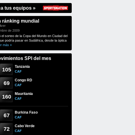
ca tus equipos »
n ránking mundial
lver
embre de 2009
ó el sorteo de la Copa del Mundo en Ciudad del
que podría pasar en Sudáfrica, desde la óptica
er más »
vimientos SPI del mes
Tanzania
105
CAF
Congo RD
69
CAF
Mauritania
160
CAF
Burkina Faso
67
CAF
Cabo Verde
72
CAF