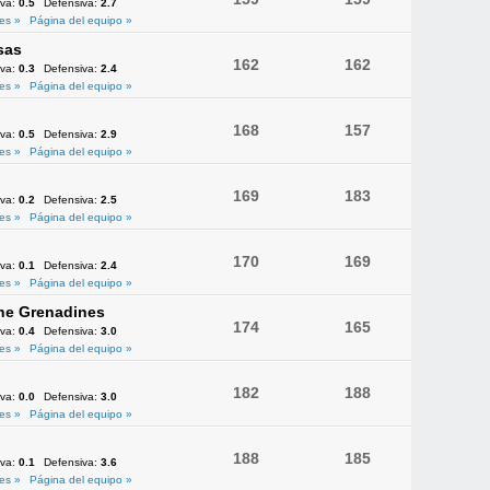
iva:
0.5
Defensiva:
2.7
es »
Página del equipo »
sas
162
162
iva:
0.3
Defensiva:
2.4
es »
Página del equipo »
168
157
iva:
0.5
Defensiva:
2.9
es »
Página del equipo »
169
183
iva:
0.2
Defensiva:
2.5
es »
Página del equipo »
170
169
iva:
0.1
Defensiva:
2.4
es »
Página del equipo »
the Grenadines
174
165
iva:
0.4
Defensiva:
3.0
es »
Página del equipo »
182
188
iva:
0.0
Defensiva:
3.0
es »
Página del equipo »
188
185
iva:
0.1
Defensiva:
3.6
es »
Página del equipo »