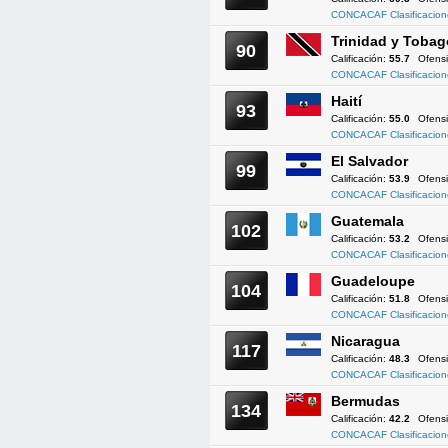
CONCACAF Clasificacion
Trinidad y Tobag
90
Calificación:
55.7
Ofens
CONCACAF Clasificacion
Haití
93
Calificación:
55.0
Ofens
CONCACAF Clasificacion
El Salvador
99
Calificación:
53.9
Ofens
CONCACAF Clasificacion
Guatemala
102
Calificación:
53.2
Ofens
CONCACAF Clasificacion
Guadeloupe
104
Calificación:
51.8
Ofens
CONCACAF Clasificacion
Nicaragua
117
Calificación:
48.3
Ofens
CONCACAF Clasificacion
Bermudas
134
Calificación:
42.2
Ofens
CONCACAF Clasificacion