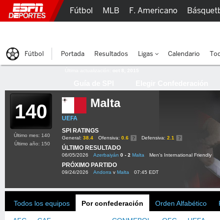
Fútbol
MLB
F. Americano
Básquet
Lucha Libre
Olímpicos
Más Deportes
Fútbol
Portada
Resultados
Ligas
Calendario
Tod
Última actualización:
oct 8, 2015
Guía de SPI
Elegir Confederación
Malta
140
UEFA
SPI RATINGS
Último mes: 140
General:
38.4
Ofensiva:
0.6
Defensiva:
2.1
Último año: 150
ÚLTIMO RESULTADO
06/05/2026
Azerbaiyán
0 - 2
Malta
Men's International Friendly
PRÓXIMO PARTIDO
09/24/2026
Andorra
v
Malta
07:45 EDT
Todos los equipos
Por confederación
Orden Alfabético