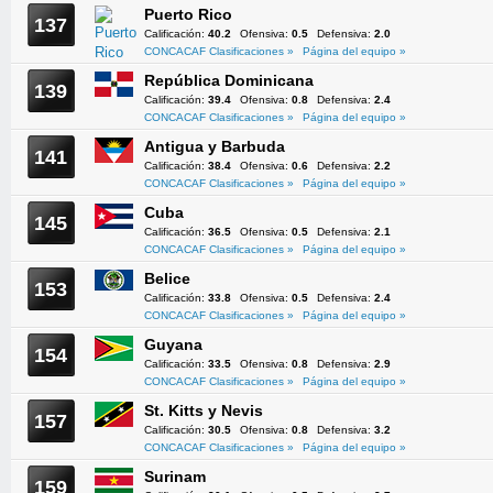
Puerto Rico
137
Calificación:
40.2
Ofensiva:
0.5
Defensiva:
2.0
CONCACAF Clasificaciones »
Página del equipo »
República Dominicana
139
Calificación:
39.4
Ofensiva:
0.8
Defensiva:
2.4
CONCACAF Clasificaciones »
Página del equipo »
Antigua y Barbuda
141
Calificación:
38.4
Ofensiva:
0.6
Defensiva:
2.2
CONCACAF Clasificaciones »
Página del equipo »
Cuba
145
Calificación:
36.5
Ofensiva:
0.5
Defensiva:
2.1
CONCACAF Clasificaciones »
Página del equipo »
Belice
153
Calificación:
33.8
Ofensiva:
0.5
Defensiva:
2.4
CONCACAF Clasificaciones »
Página del equipo »
Guyana
154
Calificación:
33.5
Ofensiva:
0.8
Defensiva:
2.9
CONCACAF Clasificaciones »
Página del equipo »
St. Kitts y Nevis
157
Calificación:
30.5
Ofensiva:
0.8
Defensiva:
3.2
CONCACAF Clasificaciones »
Página del equipo »
Surinam
159