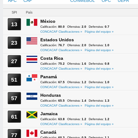
AFC
CAF
CONCACAF
CONMEBOL
OFC
UEFA
SPI
País
México
13
Calificación:
80.0
Ofensiva:
2.0
Defensiva:
0.7
CONCACAF Clasificaciones »
Página del equipo »
Estados Unidos
23
Calificación:
76.7
Ofensiva:
2.0
Defensiva:
1.0
CONCACAF Clasificaciones »
Página del equipo »
Costa Rica
27
Calificación:
75.2
Ofensiva:
1.6
Defensiva:
0.8
CONCACAF Clasificaciones »
Página del equipo »
Panamá
51
Calificación:
67.5
Ofensiva:
1.2
Defensiva:
1.0
CONCACAF Clasificaciones »
Página del equipo »
Honduras
57
Calificación:
65.5
Ofensiva:
1.4
Defensiva:
1.3
CONCACAF Clasificaciones »
Página del equipo »
Jamaica
61
Calificación:
63.8
Ofensiva:
1.2
Defensiva:
1.2
CONCACAF Clasificaciones »
Página del equipo »
Canadá
77
Calificación:
60.3
Ofensiva:
0.9
Defensiva:
1.1