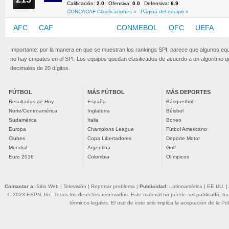
Calificación:
2.0
Ofensiva:
0.0
Defensiva:
6.9
CONCACAF Clasificaciones »
Página del equipo »
AFC
CAF
CONCACAF
CONMEBOL
OFC
UEFA
Importante: por la manera en que se muestran los rankings SPI, parece que algunos eq
no hay empates en el SPI. Los equipos quedan clasificados de acuerdo a un algoritmo 
decimales de 20 dígitos.
FÚTBOL
MÁS FÚTBOL
MÁS DEPORTES
Resultados de Hoy
España
Básquetbol
Norte/Centroamérica
Inglaterra
Béisbol
Sudamérica
Italia
Boxeo
Europa
Champions League
Fútbol Americano
Clubes
Copa Libertadores
Deporte Motor
Mundial
Argentina
Golf
Euro 2016
Colombia
Olímpicos
Contactar a:
Sitio Web
|
Televisión
|
Reportar problema
|
Publicidad:
Latinoamérica
|
EE.UU.
|
© 2023 ESPN, Inc. Todos los derechos reservados. Este material no puede ser publicado, trans
términos legales
. El uso de este sitio implica la aceptación de la
Pol