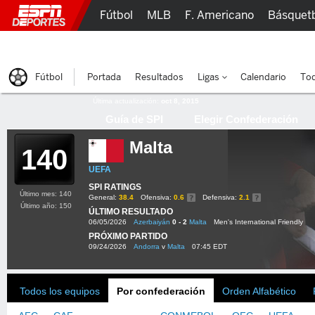
Fútbol
MLB
F. Americano
Básquet
Lucha Libre
Olímpicos
Más Deportes
Fútbol
Portada
Resultados
Ligas
Calendario
Tod
Última actualización:
oct 8, 2015
Guía de SPI
Elegir Confederación
Malta
140
UEFA
SPI RATINGS
Último mes: 140
General:
38.4
Ofensiva:
0.6
Defensiva:
2.1
Último año: 150
ÚLTIMO RESULTADO
06/05/2026
Azerbaiyán
0 - 2
Malta
Men's International Friendly
PRÓXIMO PARTIDO
09/24/2026
Andorra
v
Malta
07:45 EDT
Todos los equipos
Por confederación
Orden Alfabético