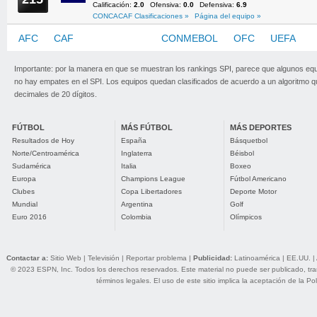
Calificación:
2.0
Ofensiva:
0.0
Defensiva:
6.9
CONCACAF Clasificaciones »
Página del equipo »
AFC
CAF
CONCACAF
CONMEBOL
OFC
UEFA
Importante: por la manera en que se muestran los rankings SPI, parece que algunos eq
no hay empates en el SPI. Los equipos quedan clasificados de acuerdo a un algoritmo 
decimales de 20 dígitos.
FÚTBOL
MÁS FÚTBOL
MÁS DEPORTES
Resultados de Hoy
España
Básquetbol
Norte/Centroamérica
Inglaterra
Béisbol
Sudamérica
Italia
Boxeo
Europa
Champions League
Fútbol Americano
Clubes
Copa Libertadores
Deporte Motor
Mundial
Argentina
Golf
Euro 2016
Colombia
Olímpicos
Contactar a:
Sitio Web
|
Televisión
|
Reportar problema
|
Publicidad:
Latinoamérica
|
EE.UU.
|
© 2023 ESPN, Inc. Todos los derechos reservados. Este material no puede ser publicado, trans
términos legales
. El uso de este sitio implica la aceptación de la
Pol