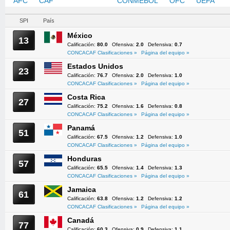
AFC
CAF
CONCACAF
CONMEBOL
OFC
UEFA
SPI
País
México
13
Calificación:
80.0
Ofensiva:
2.0
Defensiva:
0.7
CONCACAF Clasificaciones »
Página del equipo »
Estados Unidos
23
Calificación:
76.7
Ofensiva:
2.0
Defensiva:
1.0
CONCACAF Clasificaciones »
Página del equipo »
Costa Rica
27
Calificación:
75.2
Ofensiva:
1.6
Defensiva:
0.8
CONCACAF Clasificaciones »
Página del equipo »
Panamá
51
Calificación:
67.5
Ofensiva:
1.2
Defensiva:
1.0
CONCACAF Clasificaciones »
Página del equipo »
Honduras
57
Calificación:
65.5
Ofensiva:
1.4
Defensiva:
1.3
CONCACAF Clasificaciones »
Página del equipo »
Jamaica
61
Calificación:
63.8
Ofensiva:
1.2
Defensiva:
1.2
CONCACAF Clasificaciones »
Página del equipo »
Canadá
77
Calificación:
60.3
Ofensiva:
0.9
Defensiva:
1.1