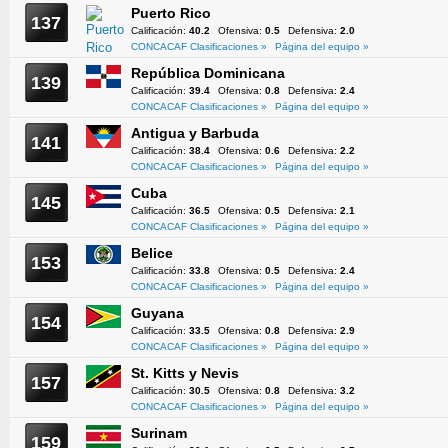
Puerto Rico
137
Calificación:
40.2
Ofensiva:
0.5
Defensiva:
2.0
CONCACAF Clasificaciones »
Página del equipo »
República Dominicana
139
Calificación:
39.4
Ofensiva:
0.8
Defensiva:
2.4
CONCACAF Clasificaciones »
Página del equipo »
Antigua y Barbuda
141
Calificación:
38.4
Ofensiva:
0.6
Defensiva:
2.2
CONCACAF Clasificaciones »
Página del equipo »
Cuba
145
Calificación:
36.5
Ofensiva:
0.5
Defensiva:
2.1
CONCACAF Clasificaciones »
Página del equipo »
Belice
153
Calificación:
33.8
Ofensiva:
0.5
Defensiva:
2.4
CONCACAF Clasificaciones »
Página del equipo »
Guyana
154
Calificación:
33.5
Ofensiva:
0.8
Defensiva:
2.9
CONCACAF Clasificaciones »
Página del equipo »
St. Kitts y Nevis
157
Calificación:
30.5
Ofensiva:
0.8
Defensiva:
3.2
CONCACAF Clasificaciones »
Página del equipo »
Surinam
159