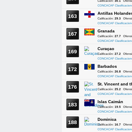
Calificación:
30.1
Ofens
CONCACAF Clasificacion
Antillas Holande
163
Calificación:
29.3
Ofens
CONCACAF Clasificacion
Granada
167
Calificación:
27.7
Ofens
CONCACAF Clasificacion
Curaçao
169
Calificación:
27.2
Ofens
CONCACAF Clasificacion
Barbados
172
Calificación:
26.8
Ofens
CONCACAF Clasificacion
St. Vincent and 
176
Calificación:
25.2
Ofens
CONCACAF Clasificacion
Islas Caimán
183
Calificación:
19.5
Ofens
CONCACAF Clasificacion
Dominica
188
Calificación:
16.7
Ofens
CONCACAF Clasificacion