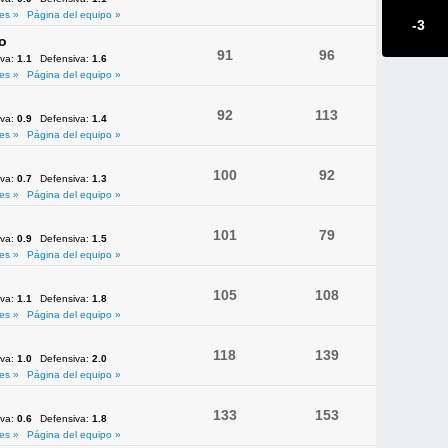
es »
Página del equipo »
-3
o
91
96
iva:
1.1
Defensiva:
1.6
es »
Página del equipo »
92
113
iva:
0.9
Defensiva:
1.4
es »
Página del equipo »
100
92
iva:
0.7
Defensiva:
1.3
es »
Página del equipo »
101
79
iva:
0.9
Defensiva:
1.5
es »
Página del equipo »
105
108
iva:
1.1
Defensiva:
1.8
es »
Página del equipo »
118
139
iva:
1.0
Defensiva:
2.0
es »
Página del equipo »
133
153
iva:
0.6
Defensiva:
1.8
es »
Página del equipo »