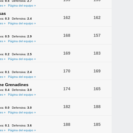
iva:
0.5
Defensiva:
2.7
es »
Página del equipo »
sas
162
162
iva:
0.3
Defensiva:
2.4
es »
Página del equipo »
168
157
iva:
0.5
Defensiva:
2.9
es »
Página del equipo »
169
183
iva:
0.2
Defensiva:
2.5
es »
Página del equipo »
170
169
iva:
0.1
Defensiva:
2.4
es »
Página del equipo »
the Grenadines
174
165
iva:
0.4
Defensiva:
3.0
es »
Página del equipo »
182
188
iva:
0.0
Defensiva:
3.0
es »
Página del equipo »
188
185
iva:
0.1
Defensiva:
3.6
es »
Página del equipo »