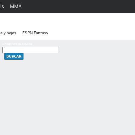
is
MMA
h
Juegos
Ediciones
as y bajas
ESPN Fantasy
Encuentra tu equipo