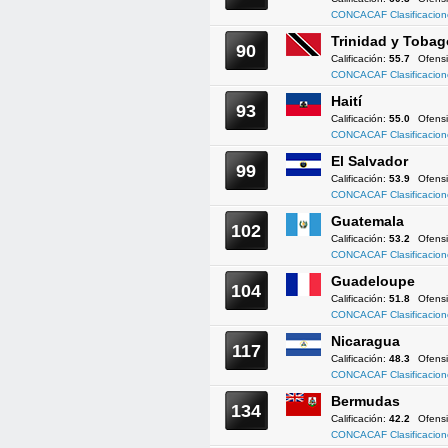
CONCACAF Clasificacion
Trinidad y Tobag
90
Calificación:
55.7
Ofens
CONCACAF Clasificacion
Haití
93
Calificación:
55.0
Ofens
CONCACAF Clasificacion
El Salvador
99
Calificación:
53.9
Ofens
CONCACAF Clasificacion
Guatemala
102
Calificación:
53.2
Ofens
CONCACAF Clasificacion
Guadeloupe
104
Calificación:
51.8
Ofens
CONCACAF Clasificacion
Nicaragua
117
Calificación:
48.3
Ofens
CONCACAF Clasificacion
Bermudas
134
Calificación:
42.2
Ofens
CONCACAF Clasificacion