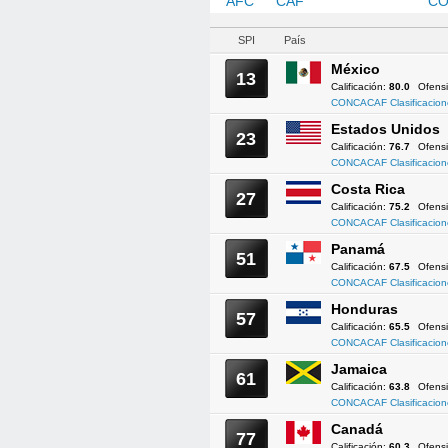
AFC
CAF
CONCACAF
CO
SPI
País
México
13
Calificación:
80.0
Ofens
CONCACAF Clasificacion
Estados Unidos
23
Calificación:
76.7
Ofens
CONCACAF Clasificacion
Costa Rica
27
Calificación:
75.2
Ofens
CONCACAF Clasificacion
Panamá
51
Calificación:
67.5
Ofens
CONCACAF Clasificacion
Honduras
57
Calificación:
65.5
Ofens
CONCACAF Clasificacion
Jamaica
61
Calificación:
63.8
Ofens
CONCACAF Clasificacion
Canadá
77
Calificación:
60.3
Ofens