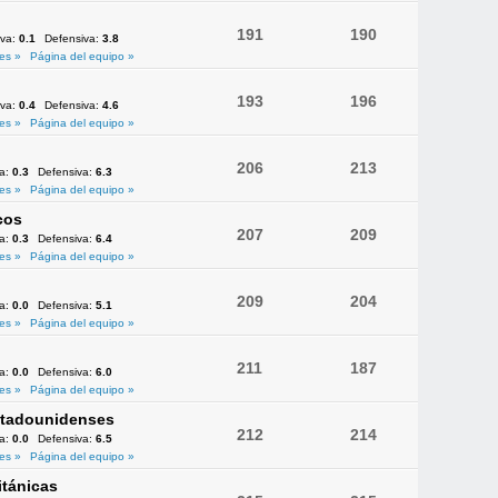
191
190
iva:
0.1
Defensiva:
3.8
es »
Página del equipo »
193
196
iva:
0.4
Defensiva:
4.6
es »
Página del equipo »
206
213
va:
0.3
Defensiva:
6.3
es »
Página del equipo »
cos
207
209
va:
0.3
Defensiva:
6.4
es »
Página del equipo »
209
204
va:
0.0
Defensiva:
5.1
es »
Página del equipo »
211
187
va:
0.0
Defensiva:
6.0
es »
Página del equipo »
Estadounidenses
212
214
va:
0.0
Defensiva:
6.5
es »
Página del equipo »
itánicas