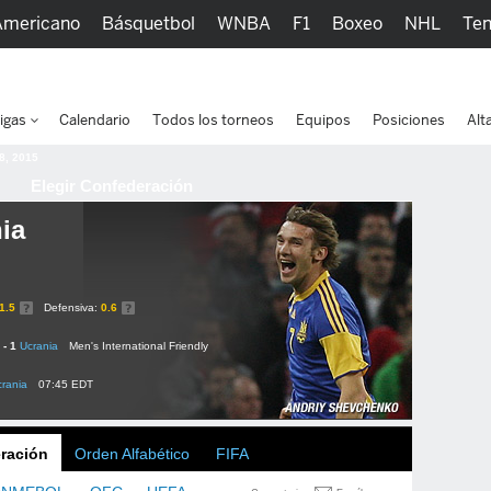
Americano
Básquetbol
WNBA
F1
Boxeo
NHL
Ten
picos
Más Deportes
Watc
igas
Calendario
Todos los torneos
Equipos
Posiciones
Alt
 8, 2015
Elegir Confederación
ia
1.5
Defensiva:
0.6
 - 1
Ucrania
Men's International Friendly
rania
07:45 EDT
ración
Orden Alfabético
FIFA