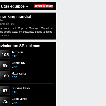
ca tus equipos »
n ránking mundial
lver
embre de 2009
ó el sorteo de la Copa del Mundo en Ciudad del
que podría pasar en Sudáfrica, desde la óptica
er más »
vimientos SPI del mes
Tanzania
105
CAF
Congo RD
69
CAF
Mauritania
160
CAF
Burkina Faso
67
CAF
Cabo Verde
72
CAF