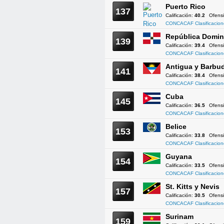
Puerto Rico
137
Calificación:
40.2
Ofens
CONCACAF Clasificacion
República Domin
139
Calificación:
39.4
Ofens
CONCACAF Clasificacion
Antigua y Barbu
141
Calificación:
38.4
Ofens
CONCACAF Clasificacion
Cuba
145
Calificación:
36.5
Ofens
CONCACAF Clasificacion
Belice
153
Calificación:
33.8
Ofens
CONCACAF Clasificacion
Guyana
154
Calificación:
33.5
Ofens
CONCACAF Clasificacion
St. Kitts y Nevis
157
Calificación:
30.5
Ofens
CONCACAF Clasificacion
Surinam
159