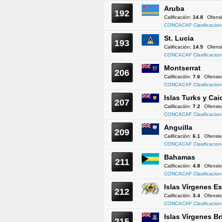
Aruba
192
Calificación:
14.8
Ofens
CONCACAF Clasificacion
St. Lucia
193
Calificación:
14.5
Ofens
CONCACAF Clasificacion
Montserrat
206
Calificación:
7.6
Ofensi
CONCACAF Clasificacion
Islas Turks y Cai
207
Calificación:
7.2
Ofensi
CONCACAF Clasificacion
Anguilla
209
Calificación:
6.1
Ofensi
CONCACAF Clasificacion
Bahamas
211
Calificación:
4.8
Ofensi
CONCACAF Clasificacion
Islas Vírgenes 
212
Calificación:
3.4
Ofensi
CONCACAF Clasificacion
Islas Vírgenes Br
215