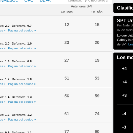
NMEBOL
OFC
UEFA
Comentario
Escríbenos a
Anteriores SPI
Clasifi
Ult. Mes
Ult. Año
SPI: U
12
15
Por Nate Si
iva:
2.0
Defensiva:
0.7
07 de dici
es »
Página del equipo »
Lo que dej
Cabo y lo 
23
20
iva:
2.0
Defensiva:
1.0
de SPI.
Le
es »
Página del equipo »
Los mo
27
19
iva:
1.6
Defensiva:
0.8
es »
Página del equipo »
+4
51
53
iva:
1.2
Defensiva:
1.0
+4
es »
Página del equipo »
+3
56
59
iva:
1.4
Defensiva:
1.3
es »
Página del equipo »
61
74
-4
iva:
1.2
Defensiva:
1.2
es »
Página del equipo »
-3
77
90
iva:
0.9
Defensiva:
1.1