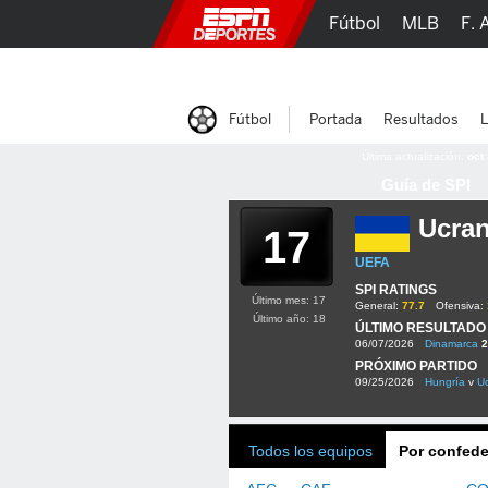
Fútbol
MLB
F. 
Lucha Libre
Olím
Fútbol
Portada
Resultados
L
Última actualización:
oct
Guía de SPI
Ucran
17
UEFA
SPI RATINGS
Último mes: 17
General:
77.7
Ofensiva:
Último año: 18
ÚLTIMO RESULTADO
06/07/2026
Dinamarca
2
PRÓXIMO PARTIDO
09/25/2026
Hungría
v
Uc
Todos los equipos
Por confede