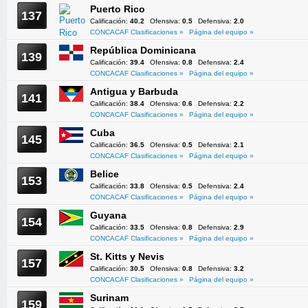
Puerto Rico
137
Calificación:
40.2
Ofensiva:
0.5
Defensiva:
2.0
CONCACAF Clasificaciones »
Página del equipo »
República Dominicana
139
Calificación:
39.4
Ofensiva:
0.8
Defensiva:
2.4
CONCACAF Clasificaciones »
Página del equipo »
Antigua y Barbuda
141
Calificación:
38.4
Ofensiva:
0.6
Defensiva:
2.2
CONCACAF Clasificaciones »
Página del equipo »
Cuba
145
Calificación:
36.5
Ofensiva:
0.5
Defensiva:
2.1
CONCACAF Clasificaciones »
Página del equipo »
Belice
153
Calificación:
33.8
Ofensiva:
0.5
Defensiva:
2.4
CONCACAF Clasificaciones »
Página del equipo »
Guyana
154
Calificación:
33.5
Ofensiva:
0.8
Defensiva:
2.9
CONCACAF Clasificaciones »
Página del equipo »
St. Kitts y Nevis
157
Calificación:
30.5
Ofensiva:
0.8
Defensiva:
3.2
CONCACAF Clasificaciones »
Página del equipo »
Surinam
159