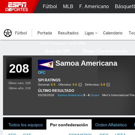
Fútbol
MLB
F. Americano
Básquet
Lucha Libre
Olímpicos
Más Deportes
Fútbol
Portada
Resultados
Ligas
Calendario
Tod
Última actualización:
oct 8, 2015
Guía de SPI
Elegir Confederación
Samoa Americana
208
OFC
SPI RATINGS
Último mes: 208
General:
6.5
Ofensiva:
0.0
Defensiva:
5.8
Último año: 216
ÚLTIMO RESULTADO
03/28/2026
Samoa Americana
0 - 6
Guam
Men's International Frie
Todos los equipos
Por confederación
Orden Alfabético