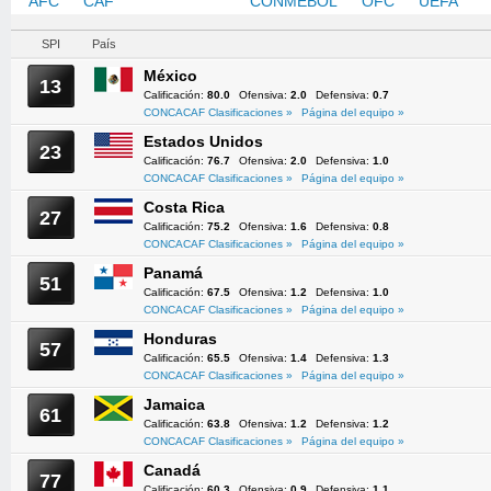
AFC
CAF
CONCACAF
CONMEBOL
OFC
UEFA
SPI
País
México
13
Calificación:
80.0
Ofensiva:
2.0
Defensiva:
0.7
CONCACAF Clasificaciones »
Página del equipo »
Estados Unidos
23
Calificación:
76.7
Ofensiva:
2.0
Defensiva:
1.0
CONCACAF Clasificaciones »
Página del equipo »
Costa Rica
27
Calificación:
75.2
Ofensiva:
1.6
Defensiva:
0.8
CONCACAF Clasificaciones »
Página del equipo »
Panamá
51
Calificación:
67.5
Ofensiva:
1.2
Defensiva:
1.0
CONCACAF Clasificaciones »
Página del equipo »
Honduras
57
Calificación:
65.5
Ofensiva:
1.4
Defensiva:
1.3
CONCACAF Clasificaciones »
Página del equipo »
Jamaica
61
Calificación:
63.8
Ofensiva:
1.2
Defensiva:
1.2
CONCACAF Clasificaciones »
Página del equipo »
Canadá
77
Calificación:
60.3
Ofensiva:
0.9
Defensiva:
1.1