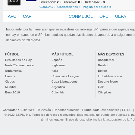
Calificación:
2.0
Ofensiva:
0.0
Defensiva:
6.9
CONCACAF Clasificaciones »
Página del equipo »
AFC
CAF
CONCACAF
CONMEBOL
OFC
UEFA
Importante: por la manera en que se muestran los rankings SPI, parece que algunos eq
no hay empates en el SPI. Los equipos quedan clasificados de acuerdo a un algoritmo 
decimales de 20 dígitos.
FÚTBOL
MÁS FÚTBOL
MÁS DEPORTES
Resultados de Hoy
España
Básquetbol
Norte/Centroamérica
Inglaterra
Béisbol
Sudamérica
Italia
Boxeo
Europa
Champions League
Fútbol Americano
Clubes
Copa Libertadores
Deporte Motor
Mundial
Argentina
Golf
Euro 2016
Colombia
Olímpicos
Contactar a:
Sitio Web
|
Televisión
|
Reportar problema
|
Publicidad:
Latinoamérica
|
EE.UU.
|
© 2023 ESPN, Inc. Todos los derechos reservados. Este material no puede ser publicado, trans
términos legales
. El uso de este sitio implica la aceptación de la
Pol