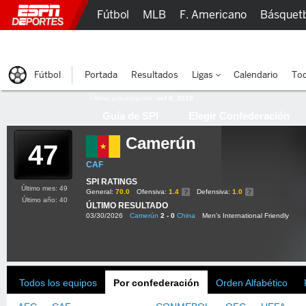
Fútbol
MLB
F. Americano
Básquet
Lucha Libre
Olímpicos
Más Deportes
Fútbol
Portada
Resultados
Ligas
Calendario
Tod
Última actualización:
oct 8, 2015
Guía de SPI
Elegir Confederación
Camerún
47
CAF
SPI RATINGS
Último mes: 49
General:
70.0
Ofensiva:
1.4
Defensiva:
1.0
Último año: 40
ÚLTIMO RESULTADO
03/30/2026
Camerún
2 - 0
China
Men's International Friendly
Todos los equipos
Por confederación
Orden Alfabético