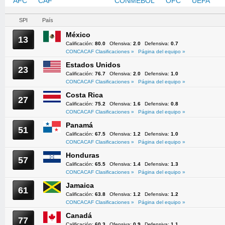
AFC
CAF
CONCACAF
CONMEBOL
OFC
UEFA
SPI
País
México
13
Calificación:
80.0
Ofensiva:
2.0
Defensiva:
0.7
CONCACAF Clasificaciones »
Página del equipo »
Estados Unidos
23
Calificación:
76.7
Ofensiva:
2.0
Defensiva:
1.0
CONCACAF Clasificaciones »
Página del equipo »
Costa Rica
27
Calificación:
75.2
Ofensiva:
1.6
Defensiva:
0.8
CONCACAF Clasificaciones »
Página del equipo »
Panamá
51
Calificación:
67.5
Ofensiva:
1.2
Defensiva:
1.0
CONCACAF Clasificaciones »
Página del equipo »
Honduras
57
Calificación:
65.5
Ofensiva:
1.4
Defensiva:
1.3
CONCACAF Clasificaciones »
Página del equipo »
Jamaica
61
Calificación:
63.8
Ofensiva:
1.2
Defensiva:
1.2
CONCACAF Clasificaciones »
Página del equipo »
Canadá
77
Calificación:
60.3
Ofensiva:
0.9
Defensiva:
1.1