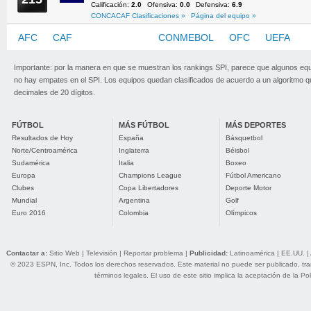
Calificación:
2.0
Ofensiva:
0.0
Defensiva:
6.9
CONCACAF Clasificaciones »
Página del equipo »
AFC
CAF
CONCACAF
CONMEBOL
OFC
UEFA
Importante: por la manera en que se muestran los rankings SPI, parece que algunos eq
no hay empates en el SPI. Los equipos quedan clasificados de acuerdo a un algoritmo 
decimales de 20 dígitos.
FÚTBOL
MÁS FÚTBOL
MÁS DEPORTES
Resultados de Hoy
España
Básquetbol
Norte/Centroamérica
Inglaterra
Béisbol
Sudamérica
Italia
Boxeo
Europa
Champions League
Fútbol Americano
Clubes
Copa Libertadores
Deporte Motor
Mundial
Argentina
Golf
Euro 2016
Colombia
Olímpicos
Contactar a:
Sitio Web
|
Televisión
|
Reportar problema
|
Publicidad:
Latinoamérica
|
EE.UU.
|
© 2023 ESPN, Inc. Todos los derechos reservados. Este material no puede ser publicado, trans
términos legales
. El uso de este sitio implica la aceptación de la
Pol