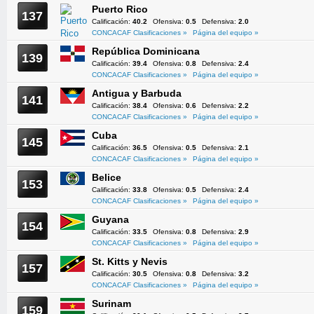
Puerto Rico
137
Calificación:
40.2
Ofensiva:
0.5
Defensiva:
2.0
CONCACAF Clasificaciones »
Página del equipo »
República Dominicana
139
Calificación:
39.4
Ofensiva:
0.8
Defensiva:
2.4
CONCACAF Clasificaciones »
Página del equipo »
Antigua y Barbuda
141
Calificación:
38.4
Ofensiva:
0.6
Defensiva:
2.2
CONCACAF Clasificaciones »
Página del equipo »
Cuba
145
Calificación:
36.5
Ofensiva:
0.5
Defensiva:
2.1
CONCACAF Clasificaciones »
Página del equipo »
Belice
153
Calificación:
33.8
Ofensiva:
0.5
Defensiva:
2.4
CONCACAF Clasificaciones »
Página del equipo »
Guyana
154
Calificación:
33.5
Ofensiva:
0.8
Defensiva:
2.9
CONCACAF Clasificaciones »
Página del equipo »
St. Kitts y Nevis
157
Calificación:
30.5
Ofensiva:
0.8
Defensiva:
3.2
CONCACAF Clasificaciones »
Página del equipo »
Surinam
159