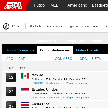
Fútbol
MLB
F. Americano
Básquet
Lucha Libre
Olímpicos
Más Deportes
Fútbol
Portada
Resultados
Ligas
Calendario
Tod
Última actualización:
oct 8, 2015
Guía de SPI
Elegir Confederación
Todos los equipos
Por confederación
Orden Alfabético
AFC
CAF
CONCACAF
CONMEBOL
OFC
UEFA
SPI
País
México
13
Calificación:
80.0
Ofensiva:
2.0
Defensiva:
0.7
CONCACAF Clasificaciones »
Página del equipo »
Estados Unidos
23
Calificación:
76.7
Ofensiva:
2.0
Defensiva:
1.0
CONCACAF Clasificaciones »
Página del equipo »
Costa Rica
27