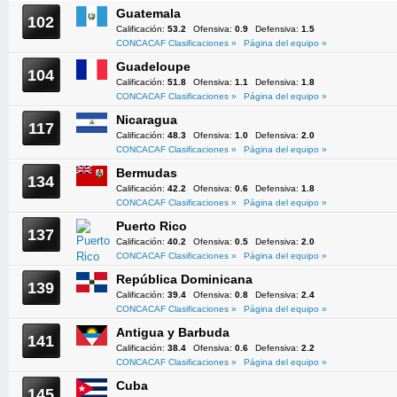
Guatemala
102
Calificación:
53.2
Ofensiva:
0.9
Defensiva:
1.5
CONCACAF Clasificaciones »
Página del equipo »
Guadeloupe
104
Calificación:
51.8
Ofensiva:
1.1
Defensiva:
1.8
CONCACAF Clasificaciones »
Página del equipo »
Nicaragua
117
Calificación:
48.3
Ofensiva:
1.0
Defensiva:
2.0
CONCACAF Clasificaciones »
Página del equipo »
Bermudas
134
Calificación:
42.2
Ofensiva:
0.6
Defensiva:
1.8
CONCACAF Clasificaciones »
Página del equipo »
Puerto Rico
137
Calificación:
40.2
Ofensiva:
0.5
Defensiva:
2.0
CONCACAF Clasificaciones »
Página del equipo »
República Dominicana
139
Calificación:
39.4
Ofensiva:
0.8
Defensiva:
2.4
CONCACAF Clasificaciones »
Página del equipo »
Antigua y Barbuda
141
Calificación:
38.4
Ofensiva:
0.6
Defensiva:
2.2
CONCACAF Clasificaciones »
Página del equipo »
Cuba
145