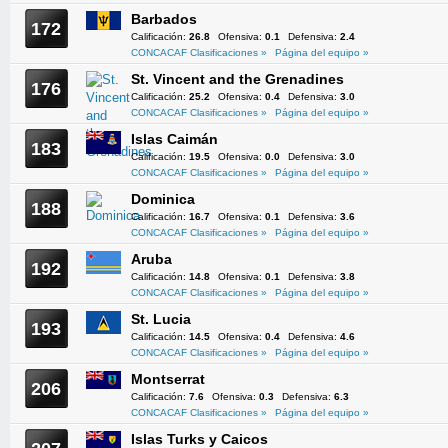
Barbados
172
Calificación:
26.8
Ofensiva:
0.1
Defensiva:
2.4
CONCACAF Clasificaciones »
Página del equipo »
St. Vincent and the Grenadines
176
Calificación:
25.2
Ofensiva:
0.4
Defensiva:
3.0
CONCACAF Clasificaciones »
Página del equipo »
Islas Caimán
183
Calificación:
19.5
Ofensiva:
0.0
Defensiva:
3.0
CONCACAF Clasificaciones »
Página del equipo »
Dominica
188
Calificación:
16.7
Ofensiva:
0.1
Defensiva:
3.6
CONCACAF Clasificaciones »
Página del equipo »
Aruba
192
Calificación:
14.8
Ofensiva:
0.1
Defensiva:
3.8
CONCACAF Clasificaciones »
Página del equipo »
St. Lucia
193
Calificación:
14.5
Ofensiva:
0.4
Defensiva:
4.6
CONCACAF Clasificaciones »
Página del equipo »
Montserrat
206
Calificación:
7.6
Ofensiva:
0.3
Defensiva:
6.3
CONCACAF Clasificaciones »
Página del equipo »
Islas Turks y Caicos