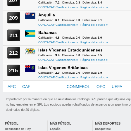
207
Calificación:
7.2
Ofensiva:
0.3
Defensiva:
6.4
CONCACAF Clasificaciones »
Página del equipo »
Anguilla
209
Calificación:
6.1
Ofensiva:
0.0
Defensiva:
5.1
CONCACAF Clasificaciones »
Página del equipo »
Bahamas
211
Calificación:
4.8
Ofensiva:
0.0
Defensiva:
6.0
CONCACAF Clasificaciones »
Página del equipo »
Islas Vírgenes Estadounidenses
212
Calificación:
3.4
Ofensiva:
0.0
Defensiva:
6.5
CONCACAF Clasificaciones »
Página del equipo »
Islas Vírgenes Británicas
215
Calificación:
2.0
Ofensiva:
0.0
Defensiva:
6.9
CONCACAF Clasificaciones »
Página del equipo »
AFC
CAF
CONCACAF
CONMEBOL
OFC
UEFA
Importante: por la manera en que se muestran los rankings SPI, parece que algunos eq
no hay empates en el SPI. Los equipos quedan clasificados de acuerdo a un algoritmo 
decimales de 20 dígitos.
FÚTBOL
MÁS FÚTBOL
MÁS DEPORTES
Resultados de Hoy
España
Básquetbol