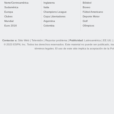
Norte/Centroamérica
Inglaterra
Béisbol
Sudamérica
Italia
Boxeo
Europa
Champions League
Fútbol Americano
Clubes
Copa Libertadores
Deporte Motor
Mundial
Argentina
Golf
Euro 2016
Colombia
Olímpicos
Contactar a:
Sitio Web
|
Televisión
|
Reportar problema
|
Publicidad:
Latinoamérica
|
EE.UU.
|
© 2023 ESPN, Inc. Todos los derechos reservados. Este material no puede ser publicado, trans
términos legales
. El uso de este sitio implica la aceptación de la
Pol