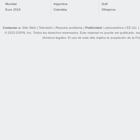
Mundial
Argentina
Golf
Euro 2016
Colombia
Olímpicos
Contactar a:
Sitio Web
|
Televisión
|
Reportar problema
|
Publicidad:
Latinoamérica
|
EE.UU.
|
© 2023 ESPN, Inc. Todos los derechos reservados. Este material no puede ser publicado, trans
términos legales
. El uso de este sitio implica la aceptación de la
Pol