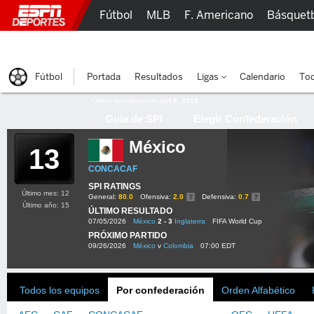
Fútbol
MLB
F. Americano
Básquet
Lucha Libre
Olímpicos
Más Deportes
Fútbol
Portada
Resultados
Ligas
Calendario
Tod
Última actualización:
oct 8, 2015
Guía de SPI
Elegir Confederación
México
13
CONCACAF
SPI RATINGS
Último mes: 12
General:
80.0
Ofensiva:
2.0
Defensiva:
0.7
Último año: 15
ÚLTIMO RESULTADO
07/05/2026
México
2 - 3
Inglaterra
FIFA World Cup
PRÓXIMO PARTIDO
09/26/2026
México
v
Colombia
07:00 EDT
Todos los equipos
Por confederación
Orden Alfabético