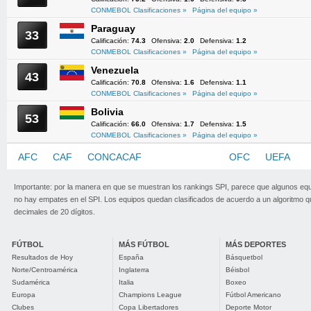
CONMEBOL Clasificaciones »
Página del equipo »
Paraguay
33
Calificación:
74.3
Ofensiva:
2.0
Defensiva:
1.2
CONMEBOL Clasificaciones »
Página del equipo »
Venezuela
43
Calificación:
70.8
Ofensiva:
1.6
Defensiva:
1.1
CONMEBOL Clasificaciones »
Página del equipo »
Bolivia
53
Calificación:
66.0
Ofensiva:
1.7
Defensiva:
1.5
CONMEBOL Clasificaciones »
Página del equipo »
AFC
CAF
CONCACAF
CONMEBOL
OFC
UEFA
Importante: por la manera en que se muestran los rankings SPI, parece que algunos eq
no hay empates en el SPI. Los equipos quedan clasificados de acuerdo a un algoritmo 
decimales de 20 dígitos.
FÚTBOL
MÁS FÚTBOL
MÁS DEPORTES
Resultados de Hoy
España
Básquetbol
Norte/Centroamérica
Inglaterra
Béisbol
Sudamérica
Italia
Boxeo
Europa
Champions League
Fútbol Americano
Clubes
Copa Libertadores
Deporte Motor