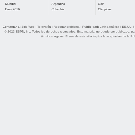
Mundial
Argentina
Golf
Euro 2016
Colombia
Olímpicos
Contactar a:
Sitio Web
|
Televisión
|
Reportar problema
|
Publicidad:
Latinoamérica
|
EE.UU.
|
© 2023 ESPN, Inc. Todos los derechos reservados. Este material no puede ser publicado, trans
términos legales
. El uso de este sitio implica la aceptación de la
Pol