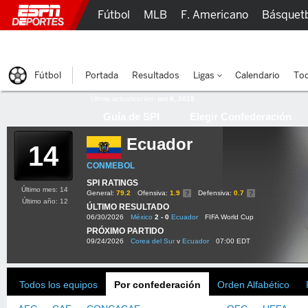
Fútbol
MLB
F. Americano
Básquet
Lucha Libre
Olímpicos
Más Deportes
Fútbol
Portada
Resultados
Ligas
Calendario
Tod
Última actualización:
oct 8, 2015
Guía de SPI
Elegir Confederación
Ecuador
14
CONMEBOL
SPI RATINGS
Último mes: 14
General:
79.2
Ofensiva:
1.9
Defensiva:
0.7
Último año: 12
ÚLTIMO RESULTADO
06/30/2026
México
2 - 0
Ecuador
FIFA World Cup
PRÓXIMO PARTIDO
09/24/2026
Corea del Sur
v
Ecuador
07:00 EDT
Todos los equipos
Por confederación
Orden Alfabético