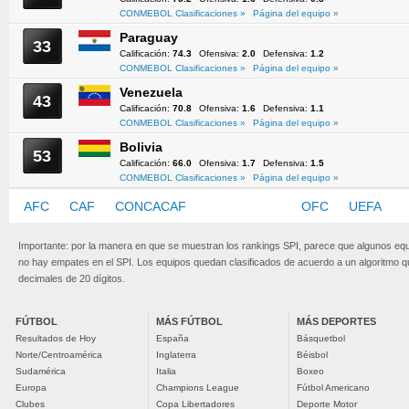
CONMEBOL Clasificaciones »
Página del equipo »
Paraguay
33
Calificación:
74.3
Ofensiva:
2.0
Defensiva:
1.2
CONMEBOL Clasificaciones »
Página del equipo »
Venezuela
43
Calificación:
70.8
Ofensiva:
1.6
Defensiva:
1.1
CONMEBOL Clasificaciones »
Página del equipo »
Bolivia
53
Calificación:
66.0
Ofensiva:
1.7
Defensiva:
1.5
CONMEBOL Clasificaciones »
Página del equipo »
AFC
CAF
CONCACAF
CONMEBOL
OFC
UEFA
Importante: por la manera en que se muestran los rankings SPI, parece que algunos eq
no hay empates en el SPI. Los equipos quedan clasificados de acuerdo a un algoritmo 
decimales de 20 dígitos.
FÚTBOL
MÁS FÚTBOL
MÁS DEPORTES
Resultados de Hoy
España
Básquetbol
Norte/Centroamérica
Inglaterra
Béisbol
Sudamérica
Italia
Boxeo
Europa
Champions League
Fútbol Americano
Clubes
Copa Libertadores
Deporte Motor