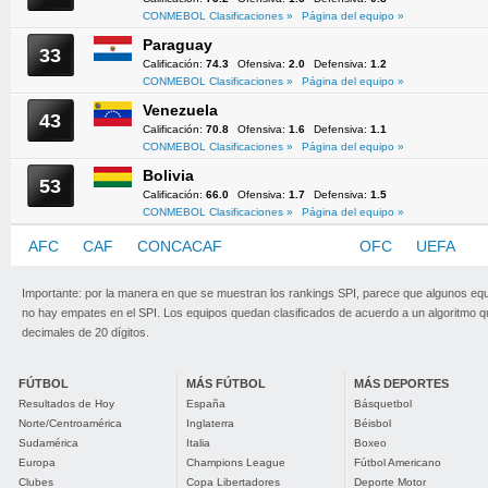
CONMEBOL Clasificaciones »
Página del equipo »
Paraguay
33
Calificación:
74.3
Ofensiva:
2.0
Defensiva:
1.2
CONMEBOL Clasificaciones »
Página del equipo »
Venezuela
43
Calificación:
70.8
Ofensiva:
1.6
Defensiva:
1.1
CONMEBOL Clasificaciones »
Página del equipo »
Bolivia
53
Calificación:
66.0
Ofensiva:
1.7
Defensiva:
1.5
CONMEBOL Clasificaciones »
Página del equipo »
AFC
CAF
CONCACAF
CONMEBOL
OFC
UEFA
Importante: por la manera en que se muestran los rankings SPI, parece que algunos eq
no hay empates en el SPI. Los equipos quedan clasificados de acuerdo a un algoritmo 
decimales de 20 dígitos.
FÚTBOL
MÁS FÚTBOL
MÁS DEPORTES
Resultados de Hoy
España
Básquetbol
Norte/Centroamérica
Inglaterra
Béisbol
Sudamérica
Italia
Boxeo
Europa
Champions League
Fútbol Americano
Clubes
Copa Libertadores
Deporte Motor