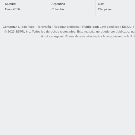
Mundial
Argentina
Golf
Euro 2016
Colombia
Olímpicos
Contactar a:
Sitio Web
|
Televisión
|
Reportar problema
|
Publicidad:
Latinoamérica
|
EE.UU.
|
© 2023 ESPN, Inc. Todos los derechos reservados. Este material no puede ser publicado, trans
términos legales
. El uso de este sitio implica la aceptación de la
Pol