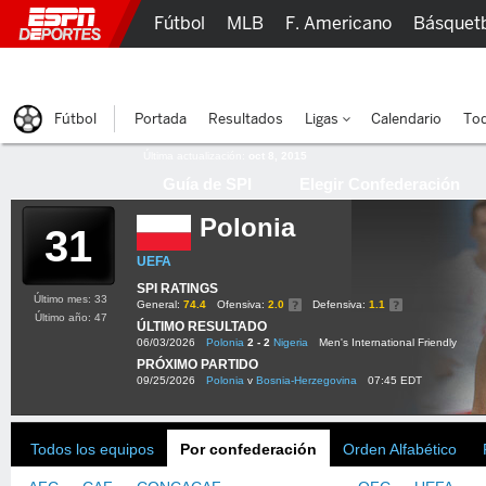
Fútbol
MLB
F. Americano
Básquet
Lucha Libre
Olímpicos
Más Deportes
Fútbol
Portada
Resultados
Ligas
Calendario
Tod
Última actualización:
oct 8, 2015
Guía de SPI
Elegir Confederación
Polonia
31
UEFA
SPI RATINGS
Último mes: 33
General:
74.4
Ofensiva:
2.0
Defensiva:
1.1
Último año: 47
ÚLTIMO RESULTADO
06/03/2026
Polonia
2 - 2
Nigeria
Men's International Friendly
PRÓXIMO PARTIDO
09/25/2026
Polonia
v
Bosnia-Herzegovina
07:45 EDT
Todos los equipos
Por confederación
Orden Alfabético