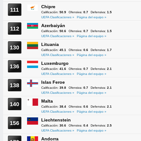
Chipre
111
Calificación:
50.9
Ofensiva:
0.7
Defensiva:
1.5
UEFA Clasificaciones »
Página del equipo »
Azerbaiyán
112
Calificación:
50.6
Ofensiva:
0.7
Defensiva:
1.5
UEFA Clasificaciones »
Página del equipo »
Lituania
130
Calificación:
45.1
Ofensiva:
0.6
Defensiva:
1.7
UEFA Clasificaciones »
Página del equipo »
Luxemburgo
136
Calificación:
41.6
Ofensiva:
0.7
Defensiva:
2.1
UEFA Clasificaciones »
Página del equipo »
Islas Feroe
138
Calificación:
39.8
Ofensiva:
0.7
Defensiva:
2.1
UEFA Clasificaciones »
Página del equipo »
Malta
140
Calificación:
38.4
Ofensiva:
0.6
Defensiva:
2.1
UEFA Clasificaciones »
Página del equipo »
Liechtenstein
156
Calificación:
30.6
Ofensiva:
0.4
Defensiva:
2.5
UEFA Clasificaciones »
Página del equipo »
Andorra