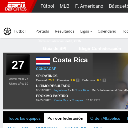
Fútbol
MLB
F. Americano
Básquet
Lucha Libre
Olímpicos
Más Deportes
Fútbol
Portada
Resultados
Ligas
Calendario
Tod
Última actualización:
oct 8, 2015
Guía de SPI
Elegir Confederación
Costa Rica
27
CONCACAF
SPI RATINGS
Último mes: 27
General:
75.2
Ofensiva:
1.6
Defensiva:
0.8
Último año: 19
ÚLTIMO RESULTADO
06/10/2026
Inglaterra
3 - 0
Costa Rica
Men's International Friendly
PRÓXIMO PARTIDO
09/24/2026
Costa Rica
v
Curaçao
07:00 EDT
Todos los equipos
Por confederación
Orden Alfabético