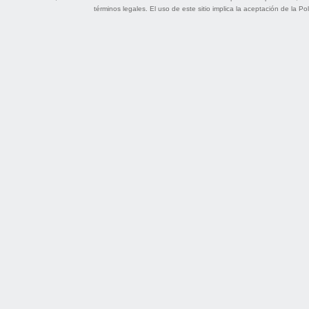
términos legales
. El uso de este sitio implica la aceptación de la
Pol