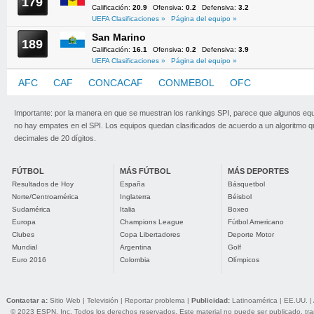
179
Calificación:
20.9
Ofensiva:
0.2
Defensiva:
3.2
UEFA Clasificaciones »
Página del equipo »
San Marino
189
Calificación:
16.1
Ofensiva:
0.2
Defensiva:
3.9
UEFA Clasificaciones »
Página del equipo »
AFC
CAF
CONCACAF
CONMEBOL
OFC
UEFA
Importante: por la manera en que se muestran los rankings SPI, parece que algunos eq
no hay empates en el SPI. Los equipos quedan clasificados de acuerdo a un algoritmo 
decimales de 20 dígitos.
FÚTBOL
MÁS FÚTBOL
MÁS DEPORTES
Resultados de Hoy
España
Básquetbol
Norte/Centroamérica
Inglaterra
Béisbol
Sudamérica
Italia
Boxeo
Europa
Champions League
Fútbol Americano
Clubes
Copa Libertadores
Deporte Motor
Mundial
Argentina
Golf
Euro 2016
Colombia
Olímpicos
Contactar a:
Sitio Web
|
Televisión
|
Reportar problema
|
Publicidad:
Latinoamérica
|
EE.UU.
|
© 2023 ESPN, Inc. Todos los derechos reservados. Este material no puede ser publicado, trans