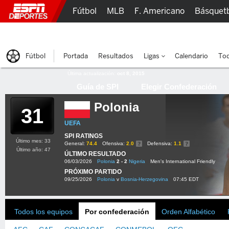
Fútbol
MLB
F. Americano
Básquet
Lucha Libre
Olímpicos
Más Deportes
Fútbol
Portada
Resultados
Ligas
Calendario
Tod
Última actualización:
oct 8, 2015
Guía de SPI
Elegir Confederación
Polonia
31
UEFA
SPI RATINGS
Último mes: 33
General:
74.4
Ofensiva:
2.0
Defensiva:
1.1
Último año: 47
ÚLTIMO RESULTADO
06/03/2026
Polonia
2 - 2
Nigeria
Men's International Friendly
PRÓXIMO PARTIDO
09/25/2026
Polonia
v
Bosnia-Herzegovina
07:45 EDT
Todos los equipos
Por confederación
Orden Alfabético