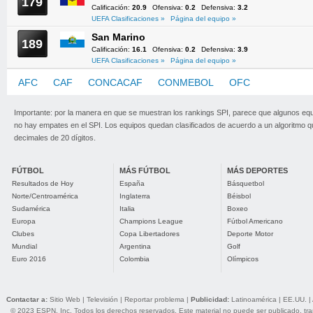
179
Calificación:
20.9
Ofensiva:
0.2
Defensiva:
3.2
UEFA Clasificaciones »
Página del equipo »
San Marino
189
Calificación:
16.1
Ofensiva:
0.2
Defensiva:
3.9
UEFA Clasificaciones »
Página del equipo »
AFC
CAF
CONCACAF
CONMEBOL
OFC
UEFA
Importante: por la manera en que se muestran los rankings SPI, parece que algunos eq
no hay empates en el SPI. Los equipos quedan clasificados de acuerdo a un algoritmo 
decimales de 20 dígitos.
FÚTBOL
MÁS FÚTBOL
MÁS DEPORTES
Resultados de Hoy
España
Básquetbol
Norte/Centroamérica
Inglaterra
Béisbol
Sudamérica
Italia
Boxeo
Europa
Champions League
Fútbol Americano
Clubes
Copa Libertadores
Deporte Motor
Mundial
Argentina
Golf
Euro 2016
Colombia
Olímpicos
Contactar a:
Sitio Web
|
Televisión
|
Reportar problema
|
Publicidad:
Latinoamérica
|
EE.UU.
|
© 2023 ESPN, Inc. Todos los derechos reservados. Este material no puede ser publicado, trans