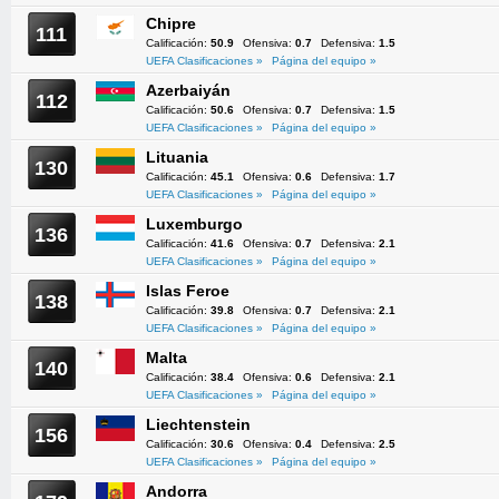
Chipre
111
Calificación:
50.9
Ofensiva:
0.7
Defensiva:
1.5
UEFA Clasificaciones »
Página del equipo »
Azerbaiyán
112
Calificación:
50.6
Ofensiva:
0.7
Defensiva:
1.5
UEFA Clasificaciones »
Página del equipo »
Lituania
130
Calificación:
45.1
Ofensiva:
0.6
Defensiva:
1.7
UEFA Clasificaciones »
Página del equipo »
Luxemburgo
136
Calificación:
41.6
Ofensiva:
0.7
Defensiva:
2.1
UEFA Clasificaciones »
Página del equipo »
Islas Feroe
138
Calificación:
39.8
Ofensiva:
0.7
Defensiva:
2.1
UEFA Clasificaciones »
Página del equipo »
Malta
140
Calificación:
38.4
Ofensiva:
0.6
Defensiva:
2.1
UEFA Clasificaciones »
Página del equipo »
Liechtenstein
156
Calificación:
30.6
Ofensiva:
0.4
Defensiva:
2.5
UEFA Clasificaciones »
Página del equipo »
Andorra