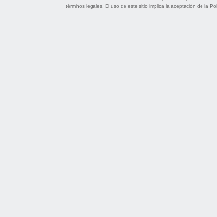
términos legales
. El uso de este sitio implica la aceptación de la
Pol