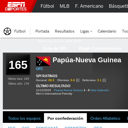
Fútbol
MLB
F. Americano
Básquet
Lucha Libre
Olímpicos
Más Deportes
Fútbol
Portada
Resultados
Ligas
Calendario
Tod
Última actualización:
oct 8, 2015
Guía de SPI
Elegir Confederación
Papúa-Nueva Guinea
165
OFC
SPI RATINGS
Último mes: 165
General:
28.0
Ofensiva:
0.6
Defensiva:
3.1
Último año: 176
ÚLTIMO RESULTADO
11/12/2025
Papúa-Nueva Guinea
1 - 0
Islas Salomón
Men's International Friendly
Todos los equipos
Por confederación
Orden Alfabético