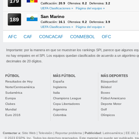
179
Calificación:
20.9
Ofensiva:
0.2
Defensiva:
3.2
UEFA Clasificaciones »
Página del equipo »
San Marino
189
Calificación:
16.1
Ofensiva:
0.2
Defensiva:
3.9
UEFA Clasificaciones »
Página del equipo »
AFC
CAF
CONCACAF
CONMEBOL
OFC
UEFA
Importante: por la manera en que se muestran los rankings SPI, parece que algunos eq
no hay empates en el SPI. Los equipos quedan clasificados de acuerdo a un algoritmo 
decimales de 20 dígitos.
FÚTBOL
MÁS FÚTBOL
MÁS DEPORTES
Resultados de Hoy
España
Básquetbol
Norte/Centroamérica
Inglaterra
Béisbol
Sudamérica
Italia
Boxeo
Europa
Champions League
Fútbol Americano
Clubes
Copa Libertadores
Deporte Motor
Mundial
Argentina
Golf
Euro 2016
Colombia
Olímpicos
Contactar a:
Sitio Web
|
Televisión
|
Reportar problema
|
Publicidad:
Latinoamérica
|
EE.UU.
|
© 2023 ESPN, Inc. Todos los derechos reservados. Este material no puede ser publicado, trans