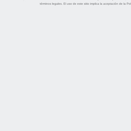
términos legales
. El uso de este sitio implica la aceptación de la
Pol