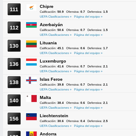
Chipre
111
Calificación:
50.9
Ofensiva:
0.7
Defensiva:
1.5
UEFA Clasificaciones »
Página del equipo »
Azerbaiyán
112
Calificación:
50.6
Ofensiva:
0.7
Defensiva:
1.5
UEFA Clasificaciones »
Página del equipo »
Lituania
130
Calificación:
45.1
Ofensiva:
0.6
Defensiva:
1.7
UEFA Clasificaciones »
Página del equipo »
Luxemburgo
136
Calificación:
41.6
Ofensiva:
0.7
Defensiva:
2.1
UEFA Clasificaciones »
Página del equipo »
Islas Feroe
138
Calificación:
39.8
Ofensiva:
0.7
Defensiva:
2.1
UEFA Clasificaciones »
Página del equipo »
Malta
140
Calificación:
38.4
Ofensiva:
0.6
Defensiva:
2.1
UEFA Clasificaciones »
Página del equipo »
Liechtenstein
156
Calificación:
30.6
Ofensiva:
0.4
Defensiva:
2.5
UEFA Clasificaciones »
Página del equipo »
Andorra