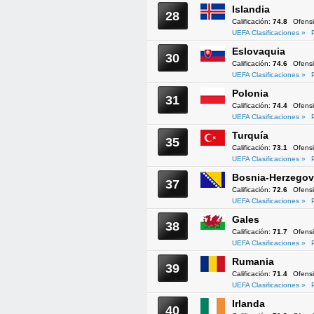
Islandia
28
Calificación:
74.8
Ofens
UEFA Clasificaciones »
Eslovaquia
30
Calificación:
74.6
Ofens
UEFA Clasificaciones »
Polonia
31
Calificación:
74.4
Ofens
UEFA Clasificaciones »
Turquía
35
Calificación:
73.1
Ofens
UEFA Clasificaciones »
Bosnia-Herzegov
37
Calificación:
72.6
Ofens
UEFA Clasificaciones »
Gales
38
Calificación:
71.7
Ofens
UEFA Clasificaciones »
Rumania
39
Calificación:
71.4
Ofens
UEFA Clasificaciones »
Irlanda
40