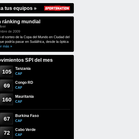
ca tus equipos »
n ránking mundial
lver
embre de 2009
ó el sorteo de la Copa del Mundo en Ciudad del
que podría pasar en Sudáfrica, desde la óptica
er más »
vimientos SPI del mes
Tanzania
105
CAF
Congo RD
69
CAF
Mauritania
160
CAF
Burkina Faso
67
CAF
Cabo Verde
72
CAF