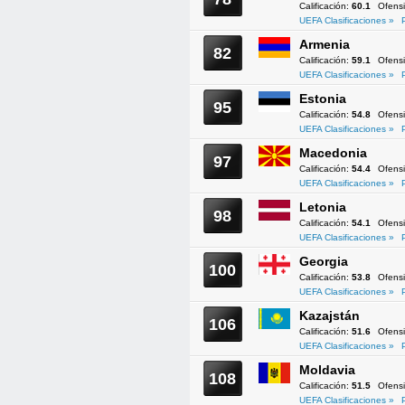
Calificación:
60.1
Ofens
UEFA Clasificaciones »
Armenia
82
Calificación:
59.1
Ofens
UEFA Clasificaciones »
Estonia
95
Calificación:
54.8
Ofens
UEFA Clasificaciones »
Macedonia
97
Calificación:
54.4
Ofens
UEFA Clasificaciones »
Letonia
98
Calificación:
54.1
Ofens
UEFA Clasificaciones »
Georgia
100
Calificación:
53.8
Ofens
UEFA Clasificaciones »
Kazajstán
106
Calificación:
51.6
Ofens
UEFA Clasificaciones »
Moldavia
108
Calificación:
51.5
Ofens
UEFA Clasificaciones »