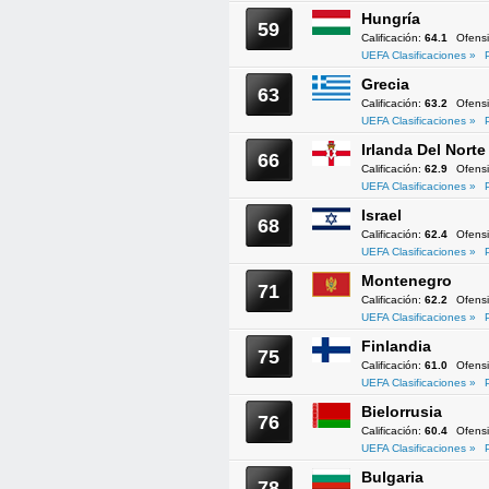
Hungría
59
Calificación:
64.1
Ofens
UEFA Clasificaciones »
Grecia
63
Calificación:
63.2
Ofens
UEFA Clasificaciones »
Irlanda Del Norte
66
Calificación:
62.9
Ofens
UEFA Clasificaciones »
Israel
68
Calificación:
62.4
Ofens
UEFA Clasificaciones »
Montenegro
71
Calificación:
62.2
Ofens
UEFA Clasificaciones »
Finlandia
75
Calificación:
61.0
Ofens
UEFA Clasificaciones »
Bielorrusia
76
Calificación:
60.4
Ofens
UEFA Clasificaciones »
Bulgaria
78