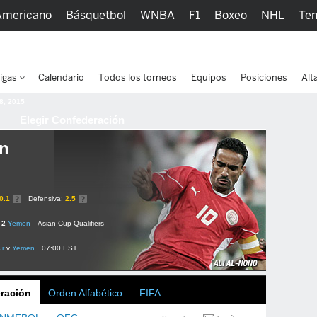
Americano
Básquetbol
WNBA
F1
Boxeo
NHL
Ten
picos
Más Deportes
Watc
igas
Calendario
Todos los torneos
Equipos
Posiciones
Alt
 8, 2015
Elegir Confederación
n
0.1
Defensiva:
2.5
 2
Yemen
Asian Cup Qualifiers
ur
v
Yemen
07:00 EST
ración
Orden Alfabético
FIFA