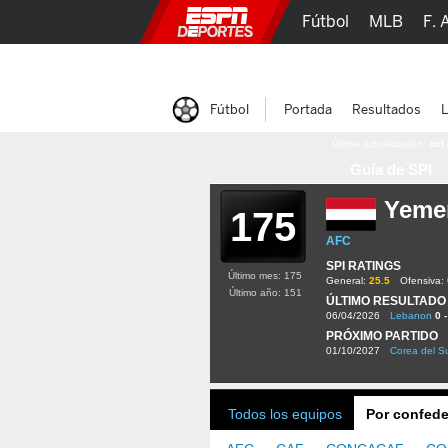
Fútbol
MLB
F. 
Lucha Libre
Olím
Fútbol
Portada
Resultados
L
Última actualización:
oct
Guía de SPI
Yeme
175
AFC
SPI RATINGS
Último mes: 175
General:
25.5
Ofensiva:
Último año: 151
ÚLTIMO RESULTADO
06/04/2026
Lebanon
0 -
PRÓXIMO PARTIDO
01/10/2027
Corea del S
Todos los equipos
Por confede