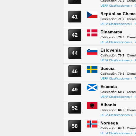
Calificación:
71.3
Ofens
UEFA Clasificaciones »
República Checa
41
Calificación:
71.2
Ofens
UEFA Clasificaciones »
Dinamarca
42
Calificación:
70.8
Ofens
UEFA Clasificaciones »
Eslovenia
44
Calificación:
70.7
Ofens
UEFA Clasificaciones »
Suecia
46
Calificación:
70.6
Ofens
UEFA Clasificaciones »
Escocia
49
Calificación:
69.7
Ofens
UEFA Clasificaciones »
Albania
52
Calificación:
66.5
Ofens
UEFA Clasificaciones »
Noruega
58
Calificación:
64.3
Ofens
UEFA Clasificaciones »