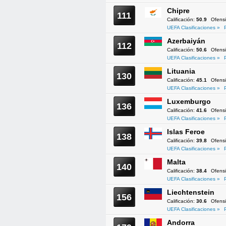
Chipre
111
Calificación:
50.9
Ofens
UEFA Clasificaciones »
Azerbaiyán
112
Calificación:
50.6
Ofens
UEFA Clasificaciones »
Lituania
130
Calificación:
45.1
Ofens
UEFA Clasificaciones »
Luxemburgo
136
Calificación:
41.6
Ofens
UEFA Clasificaciones »
Islas Feroe
138
Calificación:
39.8
Ofens
UEFA Clasificaciones »
Malta
140
Calificación:
38.4
Ofens
UEFA Clasificaciones »
Liechtenstein
156
Calificación:
30.6
Ofens
UEFA Clasificaciones »
Andorra