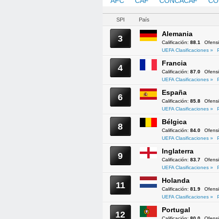
AFC
CAF
CONCACAF
CO
SPI
País
Alemania
3
Calificación:
88.1
Ofens
UEFA Clasificaciones »
Francia
4
Calificación:
87.0
Ofens
UEFA Clasificaciones »
España
6
Calificación:
85.8
Ofens
UEFA Clasificaciones »
Bélgica
8
Calificación:
84.0
Ofens
UEFA Clasificaciones »
Inglaterra
9
Calificación:
83.7
Ofens
UEFA Clasificaciones »
Holanda
11
Calificación:
81.9
Ofens
UEFA Clasificaciones »
Portugal
12
Calificación:
80.0
Ofens