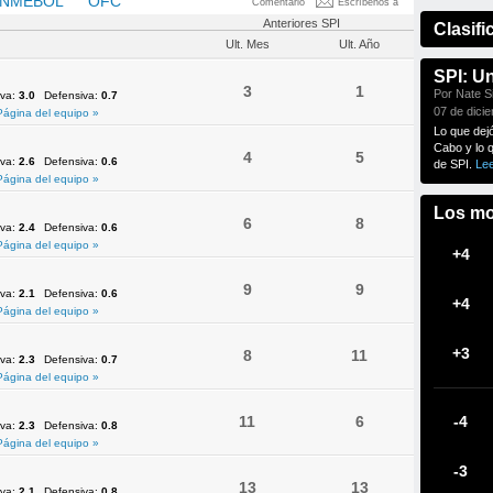
NMEBOL
OFC
UEFA
Comentario
Escríbenos a
Anteriores SPI
Clasifi
Ult. Mes
Ult. Año
SPI: U
3
1
Por Nate Si
iva:
3.0
Defensiva:
0.7
07 de dici
Página del equipo »
Lo que dej
Cabo y lo 
4
5
iva:
2.6
Defensiva:
0.6
de SPI.
Le
Página del equipo »
Los mo
6
8
iva:
2.4
Defensiva:
0.6
Página del equipo »
+4
9
9
iva:
2.1
Defensiva:
0.6
+4
Página del equipo »
+3
8
11
iva:
2.3
Defensiva:
0.7
Página del equipo »
11
6
-4
iva:
2.3
Defensiva:
0.8
Página del equipo »
-3
13
13
iva:
2.1
Defensiva:
0.8