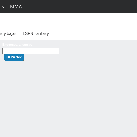
is
MMA
h
Juegos
Ediciones
as y bajas
ESPN Fantasy
Encuentra tu equipo