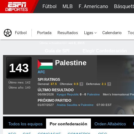
Fútbol
MLB
F. Americano
Básquet
Lucha Libre
Olímpicos
Más Deportes
Fútbol
Portada
Resultados
Ligas
Calendario
Tod
Última actualización:
oct 8, 2015
Guía de SPI
Elegir Confederación
Palestine
143
AFC
SPI RATINGS
Último mes: 142
General:
37.5
Ofensiva:
0.5
Defensiva:
2.1
Último año: 140
ÚLTIMO RESULTADO
06/09/2026
Kyrgyz Republic
0 - 0
Palestine
Men's International Fr
PRÓXIMO PARTIDO
01/07/2027
Arabia Saudita
v
Palestine
07:00 EST
Todos los equipos
Por confederación
Orden Alfabético