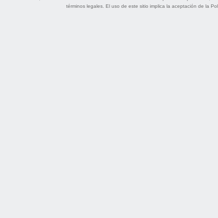
términos legales
. El uso de este sitio implica la aceptación de la
Pol