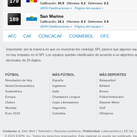
179
Calificación:
20.9
Ofensiva:
0.2
Defensiva:
3.2
UEFA Clasificaciones »
Página del equipo »
San Marino
189
Calificación:
16.1
Ofensiva:
0.2
Defensiva:
3.9
UEFA Clasificaciones »
Página del equipo »
AFC
CAF
CONCACAF
CONMEBOL
OFC
UEFA
Importante: por la manera en que se muestran los rankings SPI, parece que algunos eq
no hay empates en el SPI. Los equipos quedan clasificados de acuerdo a un algoritmo 
decimales de 20 dígitos.
FÚTBOL
MÁS FÚTBOL
MÁS DEPORTES
Resultados de Hoy
España
Básquetbol
Norte/Centroamérica
Inglaterra
Béisbol
Sudamérica
Italia
Boxeo
Europa
Champions League
Fútbol Americano
Clubes
Copa Libertadores
Deporte Motor
Mundial
Argentina
Golf
Euro 2016
Colombia
Olímpicos
Contactar a:
Sitio Web
|
Televisión
|
Reportar problema
|
Publicidad:
Latinoamérica
|
EE.UU.
|
© 2023 ESPN, Inc. Todos los derechos reservados. Este material no puede ser publicado, trans