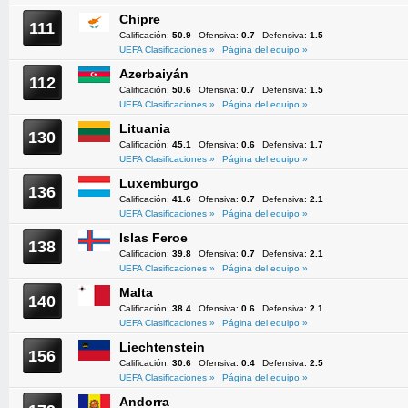
Chipre
111
Calificación:
50.9
Ofensiva:
0.7
Defensiva:
1.5
UEFA Clasificaciones »
Página del equipo »
Azerbaiyán
112
Calificación:
50.6
Ofensiva:
0.7
Defensiva:
1.5
UEFA Clasificaciones »
Página del equipo »
Lituania
130
Calificación:
45.1
Ofensiva:
0.6
Defensiva:
1.7
UEFA Clasificaciones »
Página del equipo »
Luxemburgo
136
Calificación:
41.6
Ofensiva:
0.7
Defensiva:
2.1
UEFA Clasificaciones »
Página del equipo »
Islas Feroe
138
Calificación:
39.8
Ofensiva:
0.7
Defensiva:
2.1
UEFA Clasificaciones »
Página del equipo »
Malta
140
Calificación:
38.4
Ofensiva:
0.6
Defensiva:
2.1
UEFA Clasificaciones »
Página del equipo »
Liechtenstein
156
Calificación:
30.6
Ofensiva:
0.4
Defensiva:
2.5
UEFA Clasificaciones »
Página del equipo »
Andorra