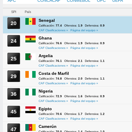
AFC
CAF
CONCACAF
CONMEBOL
OFC
UEFA
SPI
País
Senegal
20
Calificación:
77.4
Ofensiva:
1.9
Defensiva:
0.9
CAF Clasificaciones »
Página del equipo »
Ghana
24
Calificación:
76.6
Ofensiva:
1.9
Defensiva:
0.9
CAF Clasificaciones »
Página del equipo »
Argelia
25
Calificación:
76.1
Ofensiva:
2.1
Defensiva:
1.1
CAF Clasificaciones »
Página del equipo »
Costa de Marfil
29
Calificación:
74.8
Ofensiva:
2.0
Defensiva:
1.1
CAF Clasificaciones »
Página del equipo »
Nigeria
36
Calificación:
72.9
Ofensiva:
1.6
Defensiva:
0.9
CAF Clasificaciones »
Página del equipo »
Egipto
45
Calificación:
70.6
Ofensiva:
1.7
Defensiva:
1.2
CAF Clasificaciones »
Página del equipo »
Camerún
47
Calificación:
70.0
Ofensiva:
1.4
Defensiva:
1.0