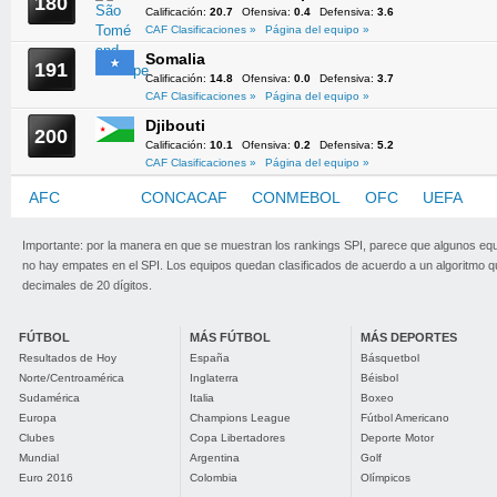
180
Calificación:
20.7
Ofensiva:
0.4
Defensiva:
3.6
CAF Clasificaciones »
Página del equipo »
Somalia
191
Calificación:
14.8
Ofensiva:
0.0
Defensiva:
3.7
CAF Clasificaciones »
Página del equipo »
Djibouti
200
Calificación:
10.1
Ofensiva:
0.2
Defensiva:
5.2
CAF Clasificaciones »
Página del equipo »
AFC
CAF
CONCACAF
CONMEBOL
OFC
UEFA
Importante: por la manera en que se muestran los rankings SPI, parece que algunos eq
no hay empates en el SPI. Los equipos quedan clasificados de acuerdo a un algoritmo 
decimales de 20 dígitos.
FÚTBOL
MÁS FÚTBOL
MÁS DEPORTES
Resultados de Hoy
España
Básquetbol
Norte/Centroamérica
Inglaterra
Béisbol
Sudamérica
Italia
Boxeo
Europa
Champions League
Fútbol Americano
Clubes
Copa Libertadores
Deporte Motor
Mundial
Argentina
Golf
Euro 2016
Colombia
Olímpicos