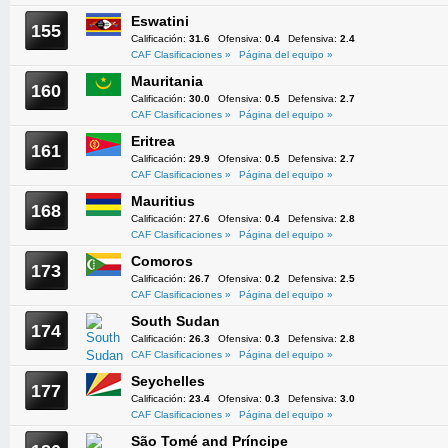
Eswatini
155
Calificación:
31.6
Ofensiva:
0.4
Defensiva:
2.4
CAF Clasificaciones »
Página del equipo »
Mauritania
160
Calificación:
30.0
Ofensiva:
0.5
Defensiva:
2.7
CAF Clasificaciones »
Página del equipo »
Eritrea
161
Calificación:
29.9
Ofensiva:
0.5
Defensiva:
2.7
CAF Clasificaciones »
Página del equipo »
Mauritius
168
Calificación:
27.6
Ofensiva:
0.4
Defensiva:
2.8
CAF Clasificaciones »
Página del equipo »
Comoros
173
Calificación:
26.7
Ofensiva:
0.2
Defensiva:
2.5
CAF Clasificaciones »
Página del equipo »
South Sudan
174
Calificación:
26.3
Ofensiva:
0.3
Defensiva:
2.8
CAF Clasificaciones »
Página del equipo »
Seychelles
177
Calificación:
23.4
Ofensiva:
0.3
Defensiva:
3.0
CAF Clasificaciones »
Página del equipo »
São Tomé and Príncipe