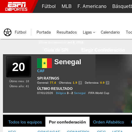
Fútbol
MLB
F. Americano
Básquet
Lucha Libre
Olímpicos
Más Deportes
Fútbol
Portada
Resultados
Ligas
Calendario
Tod
Última actualización:
oct 8, 2015
Guía de SPI
Elegir Confederación
Senegal
20
CAF
SPI RATINGS
Último mes: 18
General:
77.4
Ofensiva:
1.9
Defensiva:
0.9
Último año: 41
ÚLTIMO RESULTADO
07/01/2026
Bélgica
3 - 2
Senegal
FIFA World Cup
Todos los equipos
Por confederación
Orden Alfabético