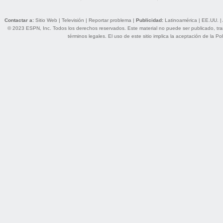
Contactar a:
Sitio Web
|
Televisión
|
Reportar problema
|
Publicidad:
Latinoamérica
|
EE.UU.
|
© 2023 ESPN, Inc. Todos los derechos reservados. Este material no puede ser publicado, trans
términos legales
. El uso de este sitio implica la aceptación de la
Pol