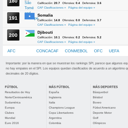
180
Calificación:
20.7
Ofensiva:
0.4
Defensiva:
3.6
CAF Clasificaciones »
Página del equipo »
Somalia
191
Calificación:
14.8
Ofensiva:
0.0
Defensiva:
3.7
CAF Clasificaciones »
Página del equipo »
Djibouti
200
Calificación:
10.1
Ofensiva:
0.2
Defensiva:
5.2
CAF Clasificaciones »
Página del equipo »
AFC
CAF
CONCACAF
CONMEBOL
OFC
UEFA
Importante: por la manera en que se muestran los rankings SPI, parece que algunos eq
no hay empates en el SPI. Los equipos quedan clasificados de acuerdo a un algoritmo 
decimales de 20 dígitos.
FÚTBOL
MÁS FÚTBOL
MÁS DEPORTES
Resultados de Hoy
España
Básquetbol
Norte/Centroamérica
Inglaterra
Béisbol
Sudamérica
Italia
Boxeo
Europa
Champions League
Fútbol Americano
Clubes
Copa Libertadores
Deporte Motor
Mundial
Argentina
Golf
Euro 2016
Colombia
Olímpicos