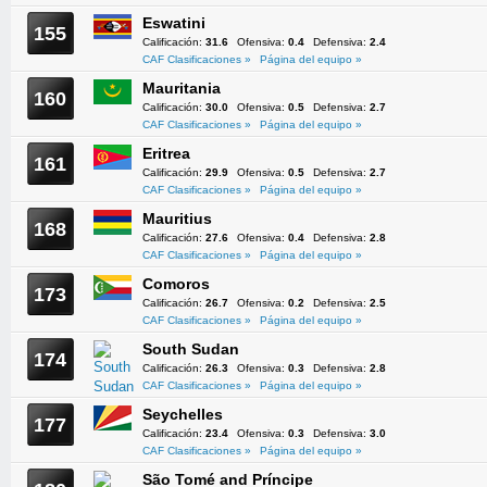
Eswatini
155
Calificación:
31.6
Ofensiva:
0.4
Defensiva:
2.4
CAF Clasificaciones »
Página del equipo »
Mauritania
160
Calificación:
30.0
Ofensiva:
0.5
Defensiva:
2.7
CAF Clasificaciones »
Página del equipo »
Eritrea
161
Calificación:
29.9
Ofensiva:
0.5
Defensiva:
2.7
CAF Clasificaciones »
Página del equipo »
Mauritius
168
Calificación:
27.6
Ofensiva:
0.4
Defensiva:
2.8
CAF Clasificaciones »
Página del equipo »
Comoros
173
Calificación:
26.7
Ofensiva:
0.2
Defensiva:
2.5
CAF Clasificaciones »
Página del equipo »
South Sudan
174
Calificación:
26.3
Ofensiva:
0.3
Defensiva:
2.8
CAF Clasificaciones »
Página del equipo »
Seychelles
177
Calificación:
23.4
Ofensiva:
0.3
Defensiva:
3.0
CAF Clasificaciones »
Página del equipo »
São Tomé and Príncipe