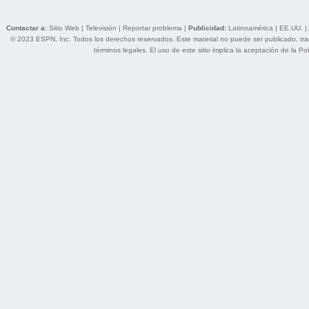
Contactar a:
Sitio Web
|
Televisión
|
Reportar problema
|
Publicidad:
Latinoamérica
|
EE.UU.
|
© 2023 ESPN, Inc. Todos los derechos reservados. Este material no puede ser publicado, trans
términos legales
. El uso de este sitio implica la aceptación de la
Pol