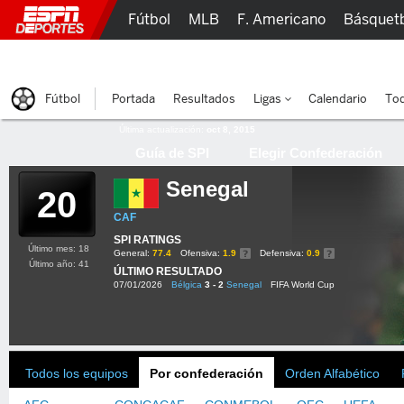
Fútbol
MLB
F. Americano
Básquet
Lucha Libre
Olímpicos
Más Deportes
Fútbol
Portada
Resultados
Ligas
Calendario
Tod
Última actualización:
oct 8, 2015
Guía de SPI
Elegir Confederación
Senegal
20
CAF
SPI RATINGS
Último mes: 18
General:
77.4
Ofensiva:
1.9
Defensiva:
0.9
Último año: 41
ÚLTIMO RESULTADO
07/01/2026
Bélgica
3 - 2
Senegal
FIFA World Cup
Todos los equipos
Por confederación
Orden Alfabético