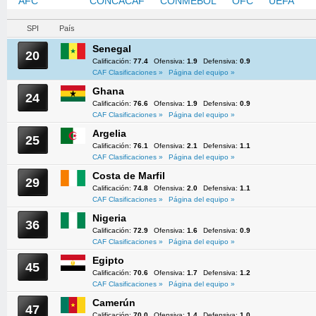
AFC
CAF
CONCACAF
CONMEBOL
OFC
UEFA
SPI
País
Senegal
20
Calificación:
77.4
Ofensiva:
1.9
Defensiva:
0.9
CAF Clasificaciones »
Página del equipo »
Ghana
24
Calificación:
76.6
Ofensiva:
1.9
Defensiva:
0.9
CAF Clasificaciones »
Página del equipo »
Argelia
25
Calificación:
76.1
Ofensiva:
2.1
Defensiva:
1.1
CAF Clasificaciones »
Página del equipo »
Costa de Marfil
29
Calificación:
74.8
Ofensiva:
2.0
Defensiva:
1.1
CAF Clasificaciones »
Página del equipo »
Nigeria
36
Calificación:
72.9
Ofensiva:
1.6
Defensiva:
0.9
CAF Clasificaciones »
Página del equipo »
Egipto
45
Calificación:
70.6
Ofensiva:
1.7
Defensiva:
1.2
CAF Clasificaciones »
Página del equipo »
Camerún
47
Calificación:
70.0
Ofensiva:
1.4
Defensiva:
1.0