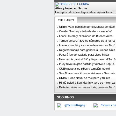
Altas y bajas, en
Scrum
Un repaso de cómo llega cada equipo al torneo.
TITULARES
URBA: va el domingo por el Mundial de fútbol
Cotella: "No hay miedo de decir campeón"
Leoni Olivera y el balance de Buenos Aires
Torneo de la URBA: los números de la fecha 
Lomas cumplió y se metió de nuevo en Top 1
Regatas trabajó para ganarle a Buenos Aires
Pucará fue demasiado para Liceo Militar
Newman le ganó al SIC y llega mejor al Top 1
Puey tuvo un gran partido y vuelve a Top 14
CUBA puso a los pibes y también festejó
San Albano venció como visitante a San Luis
URBA: Liceo Naval se recuperó y triunfó
Hindú goleó a San Martín y tuvo su mejor car
Delta terminó con una victoria, pero sin Top 
SEGUINOS
@ScrumRugby
/Scrum.com