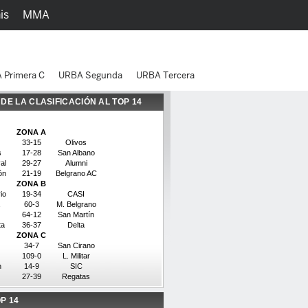
is
MMA
h
Juegos
Ediciones
 Primera C
URBA Segunda
URBA Tercera
 DE LA CLASIFICACIÓN AL TOP 14
ZONA A
33-15
Olivos
s
17-28
San Albano
al
29-27
Alumni
ón
21-19
Belgrano AC
ZONA B
io
19-34
CASI
60-3
M. Belgrano
64-12
San Martín
ta
36-37
Delta
ZONA C
34-7
San Cirano
109-0
L. Militar
n
14-9
SIC
27-39
Regatas
P 14