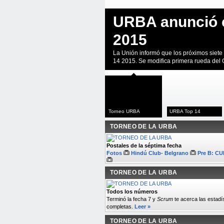
URBA anunció 
2015
La Unión informó que los próximos siete 
14 2015. Se modifica primera rueda del 
Torneo URBA
URBA Top 14
TORNEO DE LA URBA
Postales de la séptima fecha
Fotos
Hindú Club- Belgrano
Pre B: C
TORNEO DE LA URBA
Todos los números
Terminó la fecha 7 y
Scrum
te acerca las estadí
completas.
Leer »
TORNEO DE LA URBA