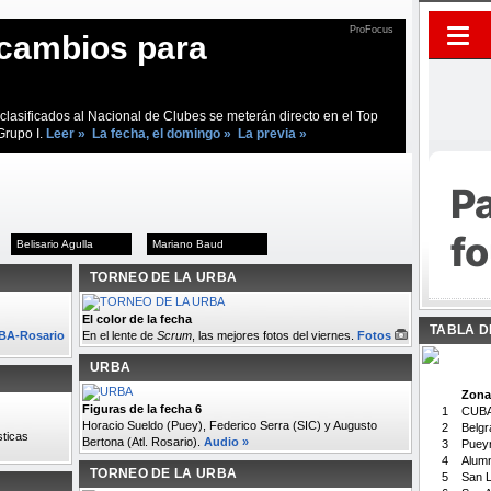
ProFocus
cambios para
clasificados al Nacional de Clubes se meterán directo en el Top
Grupo I.
Leer »
La fecha, el domingo »
La previa »
Belisario Agulla
Mariano Baud
TORNEO DE LA URBA
El color de la fecha
TABLA D
UBA-Rosario
En el lente de
Scrum
, las mejores fotos del viernes.
Fotos
URBA
Zona
Figuras de la fecha 6
1
CUB
Horacio Sueldo (Puey), Federico Serra (SIC) y Augusto
2
Belgr
sticas
Bertona (Atl. Rosario).
Audio »
3
Puey
4
Alumn
TORNEO DE LA URBA
5
San L