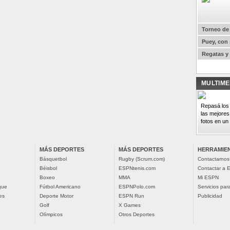
Torneo de 
Puey, con 
Regatas y 
MULTIME
Repasá los 
las mejores
fotos en un 
MÁS DEPORTES
MÁS DEPORTES
HERRAMIE
Básquetbol
Rugby (Scrum.com)
Contactarnos
Béisbol
ESPNtenis.com
Contactar a
Boxeo
MMA
Mi ESPN
gue
Fútbol Americano
ESPNPolo.com
Servicios pa
es
Deporte Motor
ESPN Run
Publicidad
Golf
X Games
Olímpicos
Otros Deportes