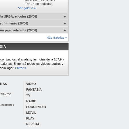
Top 14 en sociedad.
Ver galería »
la URBA: el color (20/06)
sufrimiento (20/06)
un paso adelante (20/06)
Más Galerías »
DIA
compactos, el análisis, las notas de la 107.9 y
 galerías. Encontrá todos los videos, audios y
solo lugar.
Entrar »
NTAS
VIDEO
FANTASÍA
 ESPN TV
TV
RADIO
ra miembros
PODCENTER
MOVIL
PLAY
REVISTA