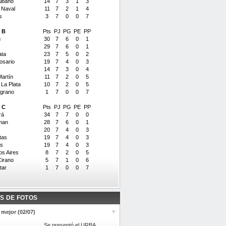
lbano
14
7
3
1
3
 Naval
11
7
2
1
4
s
3
7
0
0
7
 B
Pts
PJ
PG
PE
PP
ú
30
7
6
0
1
29
7
6
0
1
ata
23
7
5
0
2
Rosario
19
7
4
0
3
14
7
3
0
4
artín
11
7
2
0
5
 La Plata
10
7
2
0
5
lgrano
1
7
0
0
7
 C
Pts
PJ
PG
PE
PP
rá
34
7
7
0
0
man
28
7
6
0
1
20
7
4
0
3
tas
19
7
4
0
3
s
19
7
4
0
3
s Aires
8
7
2
0
5
irano
5
7
1
0
6
itar
1
7
0
0
7
S DE FOTOS
 mejor (02/07)
Se presentó el URBA