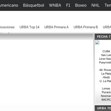
Americano
Básquetbol
WNBA
F1
Boxeo
NHL
Ten
picos
Más Deportes
Watc
osiciones
URBA Top 14
URBA Primera A
URBA Primera B
URBA
 por QBE
FECHA 7
CUBA
San Lui
Liceo Nav
Pueyrred
Atl. Rosar
La Plata
Hindú
U. La Pla
Lomas
Pucará
Newma
BACRC
URBA TO