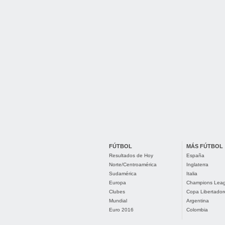
FÚTBOL
MÁS FÚTBOL
Resultados de Hoy
España
Norte/Centroamérica
Inglaterra
Sudamérica
Italia
Europa
Champions Lea
Clubes
Copa Libertador
Mundial
Argentina
Euro 2016
Colombia