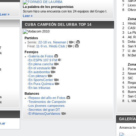
6
San A
7
Liceo
La palabra de los protagonistas
8
Olivo
Scrum
hizo una encuesta con los 24 equipos del Grupo I.
Leer »
Leer »
Zona
1
Hind
CUBA CAMPEÓN DEL URBA TOP 14
2
CASI
3
La Pl
4
Atl. 
Partidos
5
Delta
Semis:
22-18 vs. Newman
|
|
Final:
11-9 vs. Hindú Club
|
|
6
San M
7
7
U. de
Festejos
4
8
M.Be
-
Galería de Fotos
-
En ESPN 107.9 FM
-
En plena cancha
Zona
-
En el vestuario
1
Puca
4
-
En autobomba
2
New
-
Con piletazo
3
SIC
-
En SportsCenter
4
Rega
-
En Pura Química
5
Loma
-
En las tribunas
6
Bueno
Balances
7
San C
a
-
Repaso del año en Fotos
8
L. Mil
-
Testimonios de Campeón
14
-
Los jóvenes campeones
-
Secretos del gran DT
-
El #VamosQueVamos
GALERÍA
.ar
Arranca lo