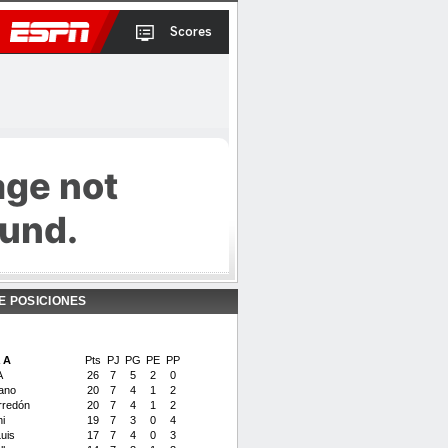
E POSICIONES
 A
Pts
PJ
PG
PE
PP
A
26
7
5
2
0
ano
20
7
4
1
2
rredón
20
7
4
1
2
i
19
7
3
0
4
uis
17
7
4
0
3