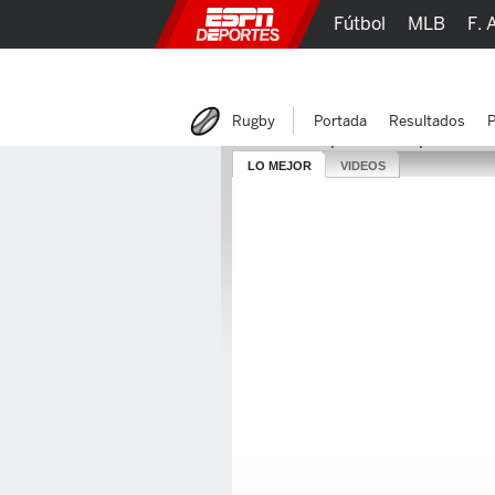
Fútbol
MLB
F. 
Lucha Libre
Olím
Rugby
Portada
Resultados
P
URBA 2014 Copa DIRECTV presentada
LO MEJOR
VIDEOS