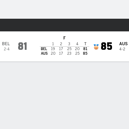
o
Más Deportes
F
81
85
BEL
AUS
1
2
3
4
T
BEL
19
17
25
20
81
2-4
4-2
AUS
20
17
23
25
85
 DE JUEGO