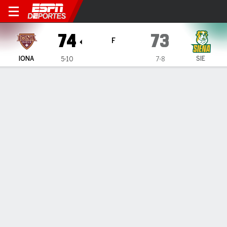
Iona Gaels en Siena Saints
74
73
F
IONA
SIE
5-10
7-8
Resumen
Ficha
Estadísticas de Equipo
ESTADÍSTICAS DE EQUIPO
FG
27-61
20-45
FG%
44
44
3PT
6-19
7-21
3PT%
32
33