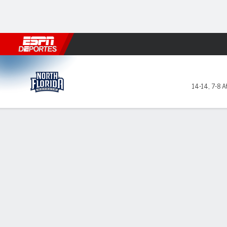
Fútbol
MLB
F. Americano
Básquetbol
WNBA
F1
Boxe
North Florida Ospreys en St
14-14
,
7-8 A
Resumen
Ficha
Estadísticas de Equipo
LÍDERES DEL JUEGO
ESTAD