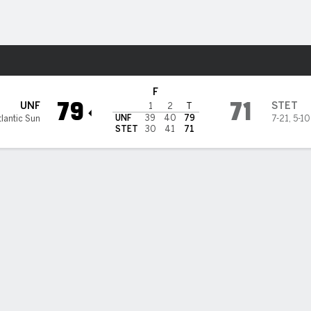
o
NCAAM
Más Deportes
etson Hatters
F
79
71
UNF
STET
1
2
T
UNF
39
40
79
tlantic Sun
7-21
,
5-10
STET
30
41
71
ÍSTICAS DE EQUIPO