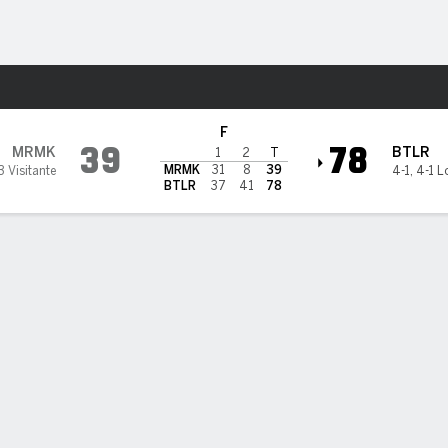
o
NCAAM
Más Deportes
r Bulldogs
F
39
78
MRMK
BTLR
1
2
T
MRMK
31
8
39
3 Visitante
4-1
,
4-1 L
BTLR
37
41
78
ÍSTICAS DE EQUIPO