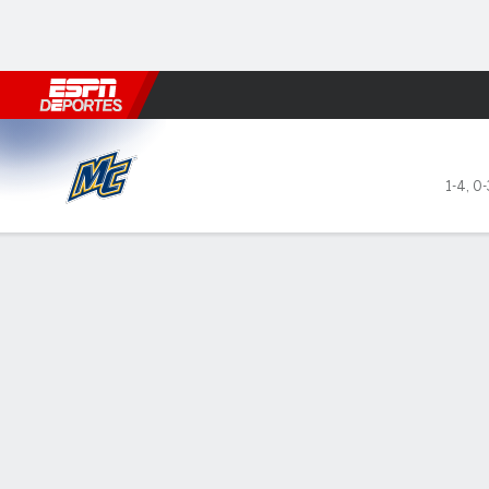
Fútbol
MLB
F. Americano
Básquetbol
WNBA
F1
Boxe
Merrimack Warriors en Butle
1-4
,
0-
Resumen
Ficha
Estadísticas de Equipo
LÍDERES DEL JUEGO
ESTAD