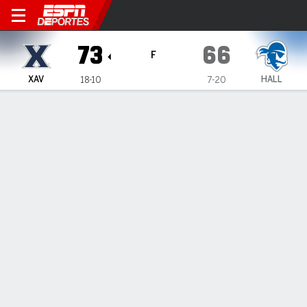
Xavier Musketeers en Seton H
73
66
F
XAV
HALL
18-10
7-20
Resumen
Ficha
Estadísticas de Equipo
ESTADÍSTICAS DE EQUIPO
FG
20-41
23-55
FG%
49
42
3PT
8-22
4-15
3PT%
36
27