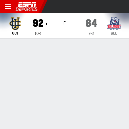
UC Irvine Anteaters en Belm
92
84
F
UCI
BEL
10-1
9-3
Resumen
Ficha
Estadísticas de Equipo
ESTADÍSTICAS DE EQUIPO
FG
31-59
32-69
FG%
53
46
3PT
6-19
15-38
3PT%
32
39