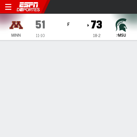
Minnesota Golden Gophers e
51
73
F
MSU
MINN
11-10
18-2
7
Resumen
Ficha
Estadísticas de Equipo
ESTADÍSTICAS DE EQUIPO
FG
21-51
25-56
FG%
41
45
3PT
6-17
8-25
3PT%
35
32