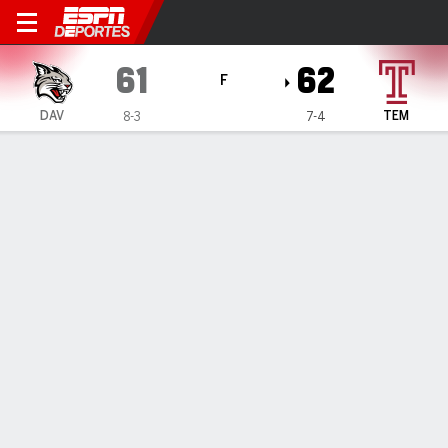
Davidson Wildcats en Templ
61
62
F
DAV
TEM
8-3
7-4
Resumen
Ficha
Estadísticas de Equipo
ESTADÍSTICAS DE EQUIPO
FG
23-62
23-54
FG%
37
43
3PT
7-24
3-19
3PT%
29
16