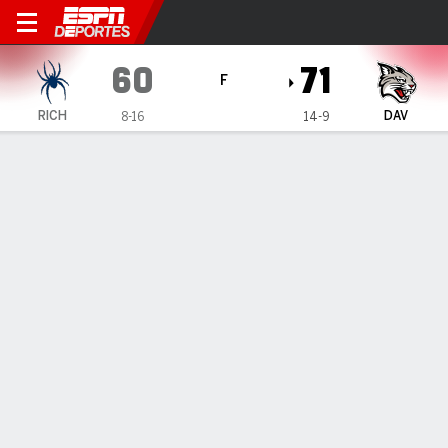
Richmond Spiders en Davids
60
71
F
RICH
DAV
8-16
14-9
Resumen
Ficha
Estadísticas de Equipo
ESTADÍSTICAS DE EQUIPO
FG
24-52
24-53
FG%
46
45
3PT
8-23
8-23
3PT%
35
35