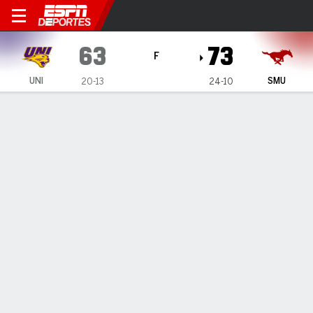
Northern Iowa Panthers en
63
73
F
UNI
SMU
20-13
24-10
Resumen
Ficha
Estadísticas de Equipo
ESTADÍSTICAS DE EQUIPO
FG
22-55
28-63
FG%
40
44
3PT
8-28
6-23
3PT%
29
26