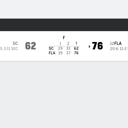
o
NCAAM
Más Deportes
n Florida Gators
F
62
76
SC
FLA
12
1
2
T
SC
29
33
62
15
,
2-11 SEC
20-6
,
11-2
FLA
39
37
76
ÍSTICAS DE EQUIPO