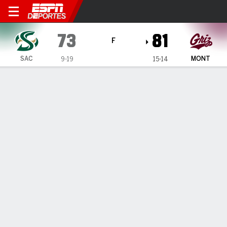
Sacramento State Hornets e
73
81
F
SAC
MONT
9-19
15-14
Resumen
Ficha
Estadísticas de Equipo
ESTADÍSTICAS DE EQUIPO
FG
27-67
27-53
FG%
40
51
3PT
5-20
11-29
3PT%
25
38