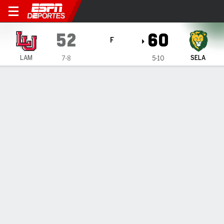
Lamar Cardinals en SE Louis
52
60
F
LAM
SELA
7-8
5-10
Resumen
Ficha
Estadísticas de Equipo
ESTADÍSTICAS DE EQUIPO
FG
15-53
19-45
FG%
28
42
3PT
4-19
6-17
3PT%
21
35