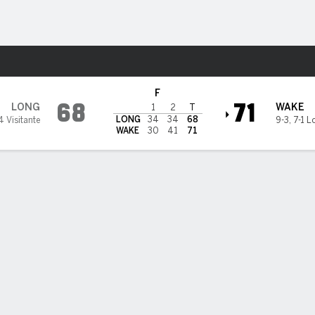
o
NCAAM
Más Deportes
 Forest Demon Deacons
F
68
71
LONG
WAKE
1
2
T
LONG
34
34
68
4 Visitante
9-3
,
7-1 L
WAKE
30
41
71
ÍSTICAS DE EQUIPO